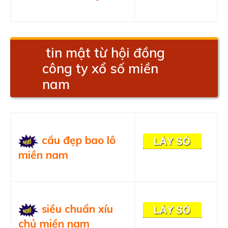
tin mật từ hội đồng
công ty xổ số miền
nam
cầu đẹp bao lô
miền nam
siều chuẩn xíu
chủ miền nam