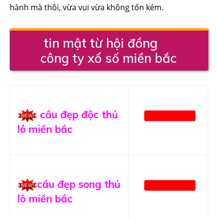
hành mà thôi, vừa vui vừa không tốn kém.
tin mật từ hội đồng
công ty xổ số miền bắc
cầu đẹp độc thủ
lô miền bắc
cầu đẹp song thủ
lô miền bắc