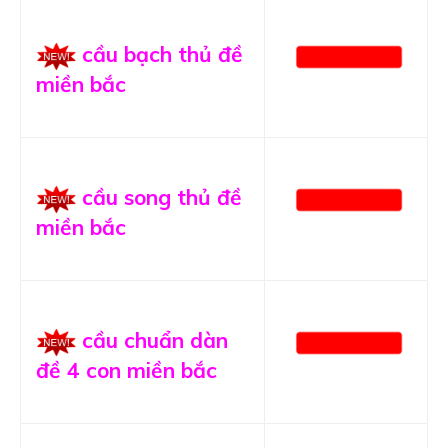
cầu bạch thủ đề
miền bắc
cầu song thủ đề
miền bắc
cầu chuẩn dàn
đề 4 con miền bắc