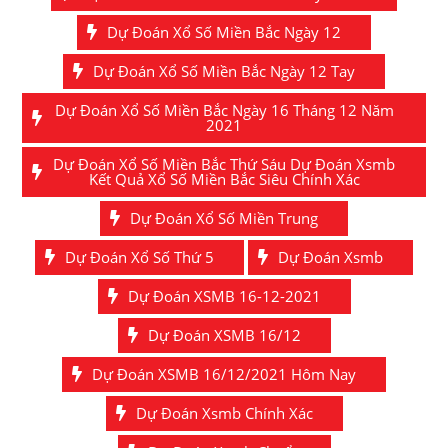
Dự Đoán Xổ Số Miền Bắc Ngày 12
Dự Đoán Xổ Số Miền Bắc Ngày 12 Tay
Dự Đoán Xổ Số Miền Bắc Ngày 16 Tháng 12 Năm
2021
Dự Đoán Xổ Số Miền Bắc Thứ Sáu Dự Đoán Xsmb
Kết Quả Xổ Số Miền Bắc Siêu Chính Xác
Dự Đoán Xổ Số Miền Trung
Dự Đoán Xổ Số Thứ 5
Dự Đoán Xsmb
Dự Đoán XSMB 16-12-2021
Dự Đoán XSMB 16/12
Dự Đoán XSMB 16/12/2021 Hôm Nay
Dự Đoán Xsmb Chính Xác