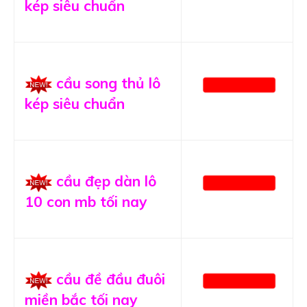
kép siêu chuẩn
cầu song thủ lô
kép siêu chuẩn
cầu đẹp dàn lô
10 con mb tối nay
cầu đề đầu đuôi
miền bắc tối nay