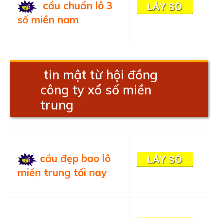
cầu chuẩn lô 3
số miền nam
tin mật từ hội đồng
công ty xổ số miền
trung
cầu đẹp bao lô
miền trung tối nay