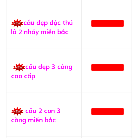
cầu đẹp độc thủ
lô 2 nháy miền bắc
cầu đẹp 3 càng
cao cấp
cầu 2 con 3
càng miền bắc