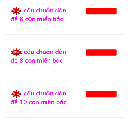
cầu chuẩn dàn
đề 6 c0n miền bắc
cầu chuẩn dàn
đề 8 con miền bắc
cầu chuẩn dàn
đề 10 con miền bắc