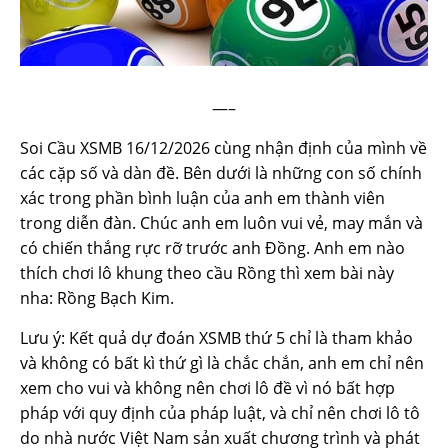
—–
Soi Cầu XSMB 16/12/2026 cùng nhận định của mình về
các cặp số và dàn đề. Bên dưới là những con số chính
xác trong phần bình luận của anh em thành viên
trong diễn đàn. Chúc anh em luôn vui vẻ, may mắn và
có chiến thắng rực rỡ trước anh Đồng. Anh em nào
thích chơi lô khung theo cầu Rồng thì xem bài này
nha: Rồng Bạch Kim.
Lưu ý: Kết quả dự đoán XSMB thứ 5 chỉ là tham khảo
và không có bất kì thứ gì là chắc chắn, anh em chỉ nên
xem cho vui và không nên chơi lô đề vì nó bất hợp
pháp với quy định của pháp luật, và chỉ nên chơi lô tô
do nhà nước Việt Nam sản xuất chương trình và phát