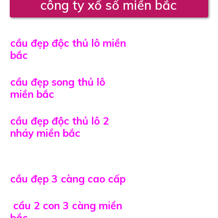
công ty xổ số miền bắc
cầu đẹp độc thủ lô miền
bắc
cầu đẹp song thủ lô
miền bắc
cầu đẹp độc thủ lô 2
nháy miền bắc
cầu đẹp 3 càng cao cấp
cầu 2 con 3 càng miền
bắc