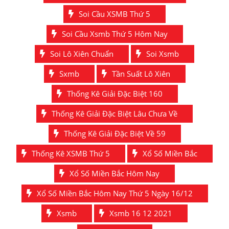
Soi Cầu XSMB Thứ 5
Soi Cầu Xsmb Thứ 5 Hôm Nay
Soi Lô Xiên Chuẩn
Soi Xsmb
Sxmb
Tần Suất Lô Xiên
Thống Kê Giải Đặc Biệt 160
Thống Kê Giải Đặc Biệt Lâu Chưa Về
Thống Kê Giải Đặc Biệt Về 59
Thống Kê XSMB Thứ 5
Xổ Số Miền Bắc
Xổ Số Miền Bắc Hôm Nay
Xổ Số Miền Bắc Hôm Nay Thứ 5 Ngày 16/12
Xsmb
Xsmb 16 12 2021