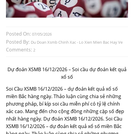
Posted On:
07/05/2026
Posted By:
Du Doan Xsmb Chinh Xac - Lo Xien Mien Bac Hay Ve
Comments:
2
Dự đoán XSMB 16/12/2026 – Soi cầu dự đoán kết quả
xổ số
Soi Cầu XSMB 16/12/2026 – dự đoán kết quả xổ số
miền Bắc hàng ngày. Thảo luận cùng chia sẻ những
phương pháp, bí kíp soi cầu miễn phí có tỷ lệ chính
xác cao. Mang đến cho cộng đồng những cặp số đẹp
nhất hàng ngày. Dự đoán XSMB 16/12/2026. Soi Cầu
XSMB 16/12/2026 – dự đoán kết quả xổ số miền Bắc
hàng ngày. Thảo luận cùng chia sẻ những phương