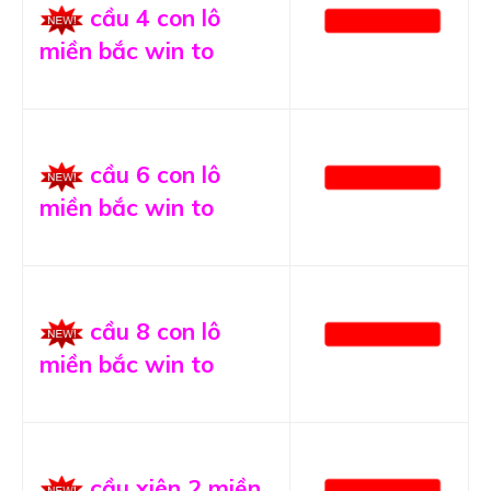
cầu 4 con lô
miền bắc win to
cầu 6 con lô
miền bắc win to
cầu 8 con lô
miền bắc win to
cầu xiên 2 miền