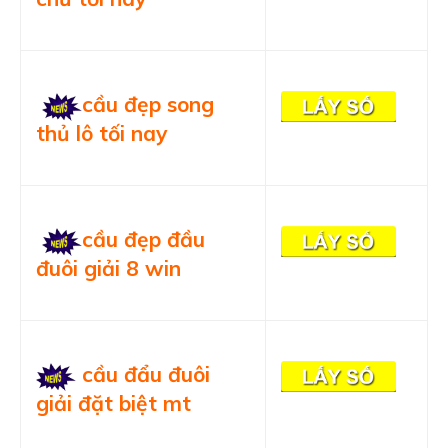
cầu đẹp song
thủ lô tối nay
cầu đẹp đầu
đuôi giải 8 win
cầu đẩu đuôi
giải đặt biệt mt