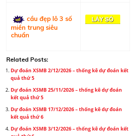
cầu đẹp lô 3 số
miền trung siêu
chuẩn
Related Posts:
Dự đoán XSMB 2/12/2026 – thống kê dự đoán kết
quả thứ 5
Dự đoán XSMB 25/11/2026 – thống kê dự đoán
kết quả thứ 5
Dự đoán XSMB 17/12/2026 – thống kê dự đoán
kết quả thứ 6
Dự đoán XSMB 3/12/2026 – thống kê dự đoán kết