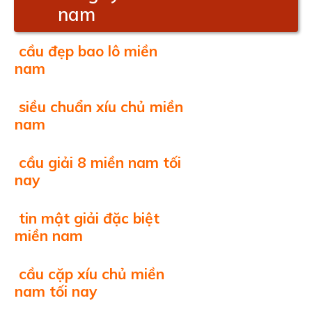
nam
cầu đẹp bao lô miền
nam
siều chuẩn xíu chủ miền
nam
cầu giải 8 miền nam tối
nay
tin mật giải đặc biệt
miền nam
cầu cặp xíu chủ miền
nam tối nay