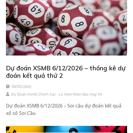
Dự đoán XSMB 6/12/2026 – thống kê dự
đoán kết quả thứ 2
09/05/2026
Du Doan Xsmb Chinh Xac - Lo Xien Mien Bac Hay Ve
Dự đoán XSMB 6/12/2026 – Soi cầu dự đoán kết quả
xổ số Soi Cầu