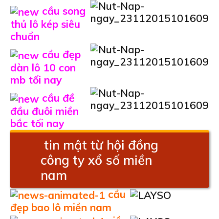
cầu song
thủ lô kép siêu
chuẩn
cầu đẹp
dàn lô 10 con
mb tối nay
cầu đề
đầu đuôi miền
bắc tối nay
tin mật từ hội đồng
công ty xổ số miền
nam
cầu
đẹp bao lô miền nam