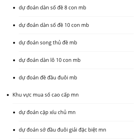
dự đoán dàn số đề 8 con mb
dự đoán dàn số đề 10 con mb
dự đoán song thủ đề mb
dự đoán dàn lô 10 con mb
dự đoán đề đầu đuôi mb
Khu vực mua số cao cấp mn
dự đoán cặp xíu chủ mn
dự đoán sớ đầu đuôi giải đặc biệt mn