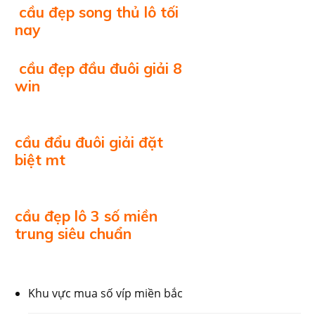
cầu đẹp song thủ lô tối
nay
cầu đẹp đầu đuôi giải 8
win
cầu đẩu đuôi giải đặt
biệt mt
cầu đẹp lô 3 số miền
trung siêu chuẩn
Khu vực mua số víp miền bắc