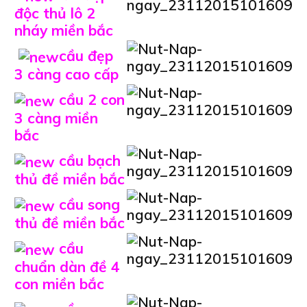
độc thủ lô 2
nháy miền bắc
cầu đẹp
3 càng cao cấp
cầu 2 con
3 càng miền
bắc
cầu bạch
thủ đề miền bắc
cầu song
thủ đề miền bắc
cầu
chuẩn dàn đề 4
con miền bắc