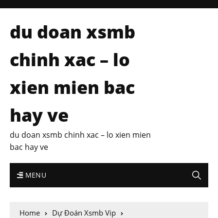
du doan xsmb
chinh xac – lo
xien mien bac
hay ve
du doan xsmb chinh xac – lo xien mien
bac hay ve
MENU
Home
Dự Đoán Xsmb Vip