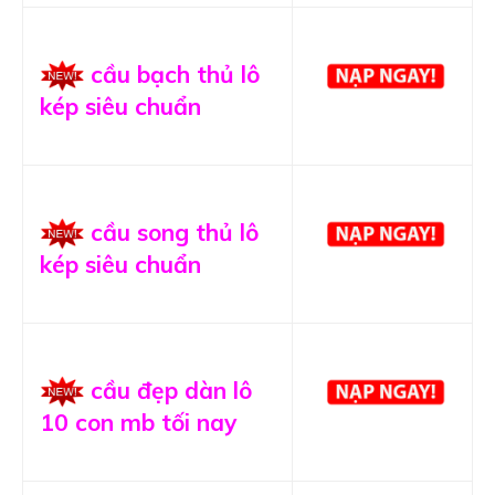
cầu bạch thủ lô
kép siêu chuẩn
cầu song thủ lô
kép siêu chuẩn
cầu đẹp dàn lô
10 con mb tối nay