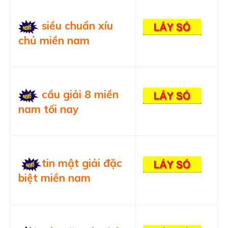
siều chuẩn xíu
chủ miền nam
cầu giải 8 miền
nam tối nay
tin mật giải đặc
biệt miền nam