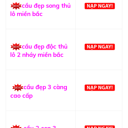
cầu đẹp song thủ
lô miền bắc
cầu đẹp độc thủ
lô 2 nháy miền bắc
cầu đẹp 3 càng
cao cấp
cầu 2 con 3