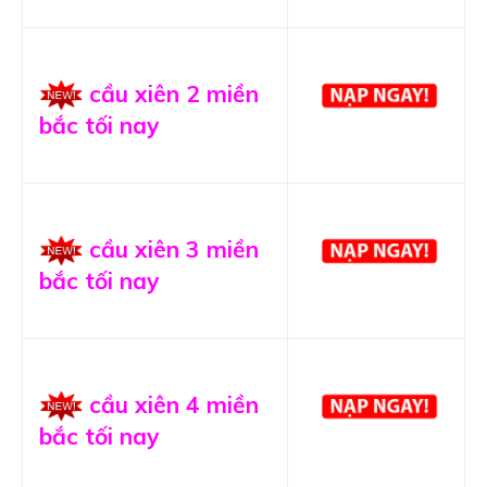
cầu xiên 2 miền
bắc tối nay
cầu xiên 3 miền
bắc tối nay
cầu xiên 4 miền
bắc tối nay