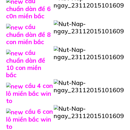
cầu
chuẩn dàn đề 6
c0n miền bắc
cầu
chuẩn dàn đề 8
con miền bắc
cầu
chuẩn dàn đề
10 con miền
bắc
cầu 4 con
lô miền bắc win
to
cầu 6 con
lô miền bắc win
to