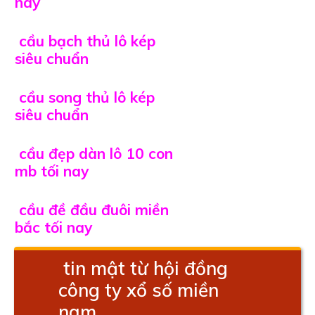
nay
cầu bạch thủ lô kép
siêu chuẩn
cầu song thủ lô kép
siêu chuẩn
cầu đẹp dàn lô 10 con
mb tối nay
cầu đề đầu đuôi miền
bắc tối nay
tin mật từ hội đồng
công ty xổ số miền
nam