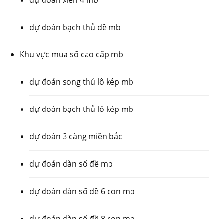
dự đoán xiên 4 mb
dự đoán bạch thủ đề mb
Khu vực mua số cao cấp mb
dự đoán song thủ lô kép mb
dự đoán bạch thủ lô kép mb
dự đoán 3 càng miền bắc
dự đoán dàn số đề mb
dự đoán dàn số đề 6 con mb
dự đoán dàn số đề 8 con mb