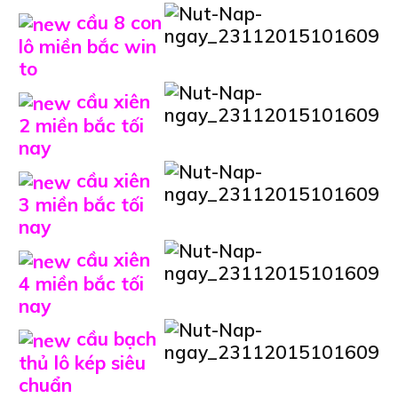
cầu 8 con
lô miền bắc win
to
cầu xiên
2 miền bắc tối
nay
cầu xiên
3 miền bắc tối
nay
cầu xiên
4 miền bắc tối
nay
cầu bạch
thủ lô kép siêu
chuẩn