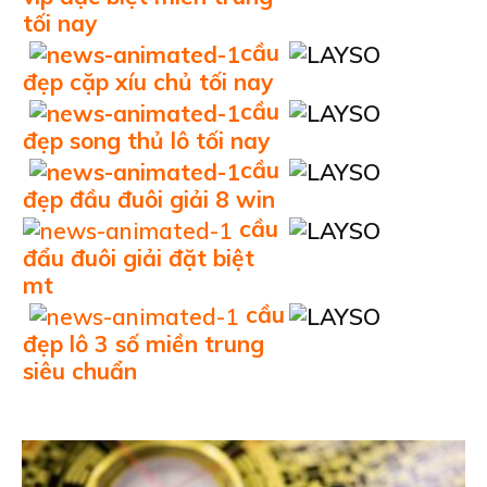
tối nay
cầu
đẹp cặp xíu chủ tối nay
cầu
đẹp song thủ lô tối nay
cầu
đẹp đầu đuôi giải 8 win
cầu
đẩu đuôi giải đặt biệt
mt
cầu
đẹp lô 3 số miền trung
siêu chuẩn