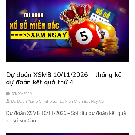
Dự đoán XSMB 10/11/2026 – thống kê
dự đoán kết quả thứ 4
05/05/2026
Du Doan Xsmb Chinh Xac - Lo Xien Mien Bac Hay Ve
Dự đoán XSMB 10/11/2026 – Soi cầu dự đoán kết quả
xổ số Soi Cầu