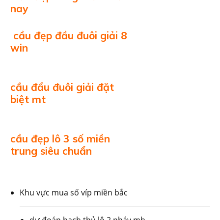
nay
cầu đẹp đầu đuôi giải 8
win
cầu đẩu đuôi giải đặt
biệt mt
cầu đẹp lô 3 số miền
trung siêu chuẩn
Khu vực mua số víp miền bắc