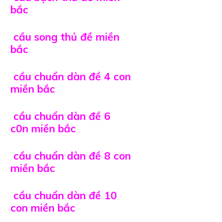
bắc
cầu song thủ đề miền
bắc
cầu chuẩn dàn đề 4 con
miền bắc
cầu chuẩn dàn đề 6
c0n miền bắc
cầu chuẩn dàn đề 8 con
miền bắc
cầu chuẩn dàn đề 10
con miền bắc