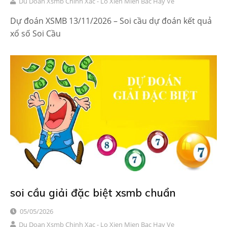
Du Doan Xsmb Chinh Xac - Lo Xien Mien Bac Hay Ve
Dự đoán XSMB 13/11/2026 – Soi cầu dự đoán kết quả
xổ số Soi Cầu
soi cầu giải đặc biệt xsmb chuẩn
05/05/2026
Du Doan Xsmb Chinh Xac - Lo Xien Mien Bac Hay Ve