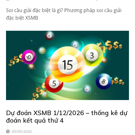
Soi cầu giải đặc biệt là gì? Phương pháp soi cầu giải
đặc biệt XSMB
Dự đoán XSMB 1/12/2026 – thống kê dự
đoán kết quả thứ 4
05/05/2026