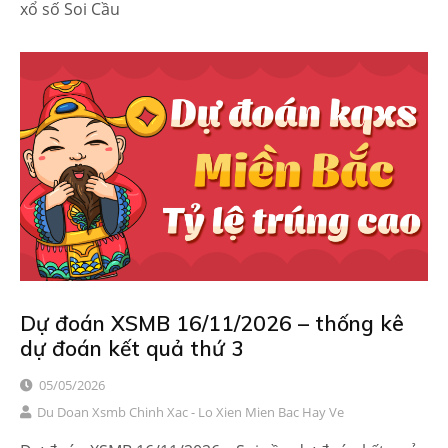
xổ số Soi Cầu
Dự đoán XSMB 16/11/2026 – thống kê
dự đoán kết quả thứ 3
05/05/2026
Du Doan Xsmb Chinh Xac - Lo Xien Mien Bac Hay Ve