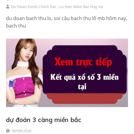
Du Doan Xsmb Chinh Xac - Lo Xien Mien Bac Hay Ve
du doan bach thu lo, soi câu bach thu lô mb hôm nay,
bach thu
dự đoán 3 càng miền bắc
06/08/2026