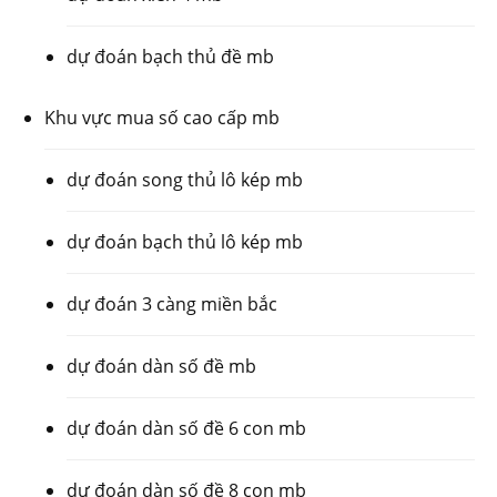
dự đoán bạch thủ đề mb
Khu vực mua số cao cấp mb
dự đoán song thủ lô kép mb
dự đoán bạch thủ lô kép mb
dự đoán 3 càng miền bắc
dự đoán dàn số đề mb
dự đoán dàn số đề 6 con mb
dự đoán dàn số đề 8 con mb