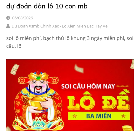
dự đoán dàn lô 10 con mb
06/08/2026
Du Doan Xsmb Chinh Xac - Lo Xien Mien Bac Hay Ve
soi lô miễn phí, bạch thủ lô khung 3 ngày miễn phí, soi
cầu, lô