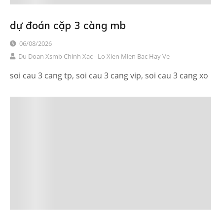
dự đoán cặp 3 càng mb
06/08/2026
Du Doan Xsmb Chinh Xac - Lo Xien Mien Bac Hay Ve
soi cau 3 cang tp, soi cau 3 cang vip, soi cau 3 cang xo