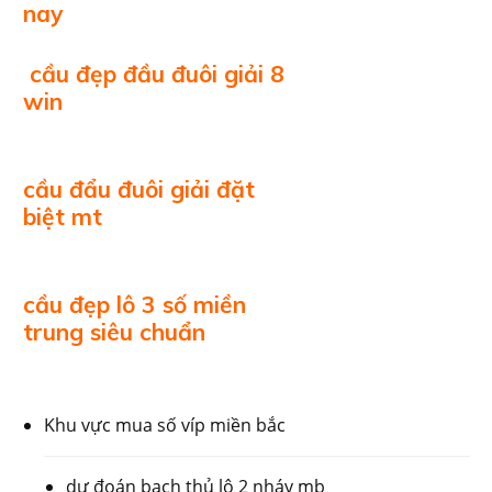
nay
cầu đẹp đầu đuôi giải 8
win
cầu đẩu đuôi giải đặt
biệt mt
cầu đẹp lô 3 số miền
trung siêu chuẩn
Khu vực mua số víp miền bắc
dự đoán bạch thủ lô 2 nháy mb