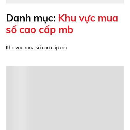
Danh mục:
Khu vực mua
số cao cấp mb
Khu vực mua số cao cấp mb