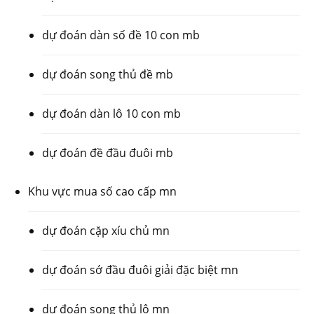
dự đoán dàn số đề 10 con mb
dự đoán song thủ đề mb
dự đoán dàn lô 10 con mb
dự đoán đề đầu đuôi mb
Khu vực mua số cao cấp mn
dự đoán cặp xíu chủ mn
dự đoán sớ đầu đuôi giải đặc biệt mn
dự đoán song thủ lô mn