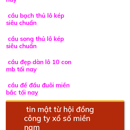
cầu bạch thủ lô kép
siêu chuẩn
cầu song thủ lô kép
siêu chuẩn
cầu đẹp dàn lô 10 con
mb tối nay
cầu đề đầu đuôi miền
bắc tối nay
tin mật từ hội đồng
công ty xổ số miền
nam