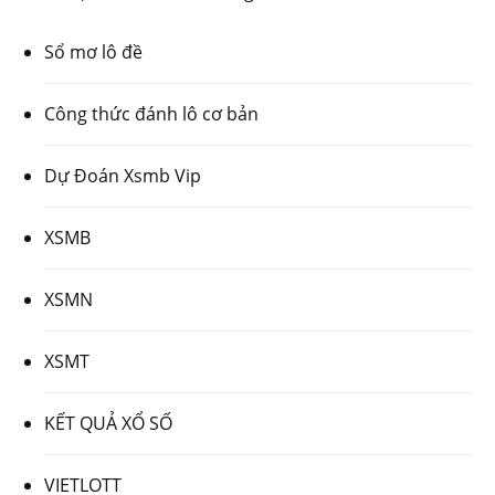
Sổ mơ lô đề
Công thức đánh lô cơ bản
Dự Đoán Xsmb Vip
XSMB
XSMN
XSMT
KẾT QUẢ XỔ SỐ
VIETLOTT