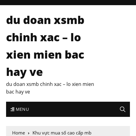
du doan xsmb
chinh xac – lo
xien mien bac
hay ve
du doan xsmb chinh xac – lo xien mien
bac hay ve
MENU
Home
Khu vực mua số cao cấp mb