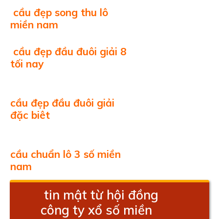
cầu đẹp song thu lô
miền nam
cầu đẹp đầu đuôi giải 8
tối nay
cầu đẹp đầu đuôi giải
đặc biêt
cầu chuẩn lô 3 số miền
nam
tin mật từ hội đồng
công ty xổ số miền