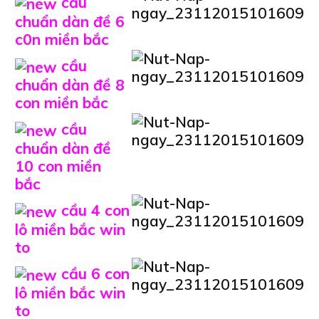
cầu
chuẩn dàn đề 6
c0n miền bắc
cầu
chuẩn dàn đề 8
con miền bắc
cầu
chuẩn dàn đề
10 con miền
bắc
cầu 4 con
lô miền bắc win
to
cầu 6 con
lô miền bắc win
to