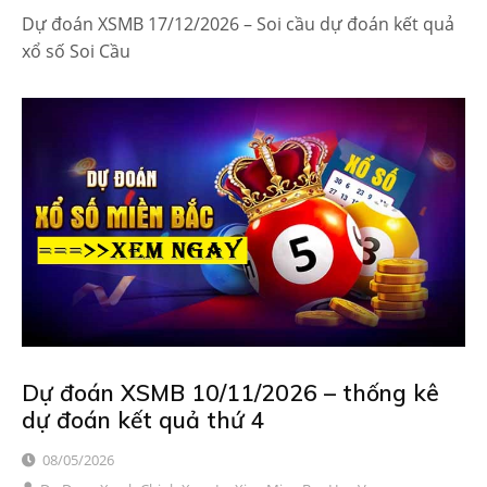
Dự đoán XSMB 17/12/2026 – Soi cầu dự đoán kết quả
xổ số Soi Cầu
Dự đoán XSMB 10/11/2026 – thống kê
dự đoán kết quả thứ 4
08/05/2026