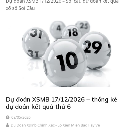
Dự đoán XSMB 1/12/2026 – Soi cầu dự đoán kết quả
xổ số Soi Cầu
Dự đoán XSMB 17/12/2026 – thống kê
dự đoán kết quả thứ 6
08/05/2026
Du Doan Xsmb Chinh Xac - Lo Xien Mien Bac Hay Ve