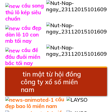
cầu song
thủ lô kép siêu
chuẩn
cầu đẹp
dàn lô 10 con
mb tối nay
cầu đề
đầu đuôi miền
bắc tối nay
tin mật từ hội đồng
công ty xổ số miền
nam
cầu
đẹp bao lô miền nam