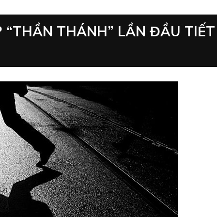
ÍP “THẦN THÁNH” LẦN ĐẦU TIẾT