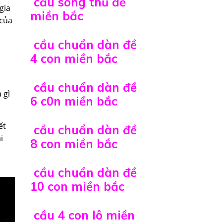
cầu song thủ đề
gia
miền bắc
 của
cầu chuẩn dàn đề
4 con miền bắc
cầu chuẩn dàn đề
 gì
6 c0n miền bắc
ết
cầu chuẩn dàn đề
i
8 con miền bắc
cầu chuẩn dàn đề
10 con miền bắc
cầu 4 con lô miền