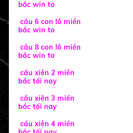
bắc win to
cầu 6 con lô miền
bắc win to
cầu 8 con lô miền
bắc win to
cầu xiên 2 miền
bắc tối nay
cầu xiên 3 miền
bắc tối nay
cầu xiên 4 miền
bắc tối nay