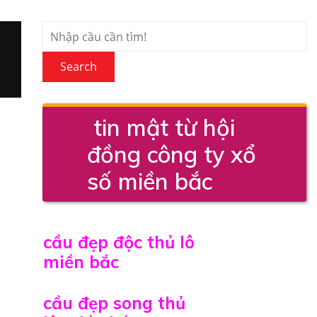
Search
tin mật từ hội
đồng công ty xổ
số miền bắc
cầu đẹp độc thủ lô
miền bắc
cầu đẹp song thủ