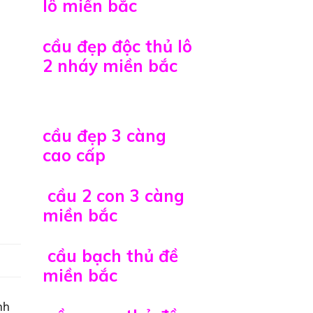
lô miền bắc
cầu đẹp độc thủ lô
2 nháy miền bắc
cầu đẹp 3 càng
cao cấp
cầu 2 con 3 càng
miền bắc
cầu bạch thủ đề
miền bắc
nh