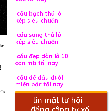
cầu bạch thủ lô
kép siêu chuẩn
cầu song thủ lô
kép siêu chuẩn
hắn
cầu đẹp dàn lô 10
con mb tối nay
ô
cầu đề đầu đuôi
miền bắc tối nay
hĩa
tin mật từ hội
đồng công ty xổ
n