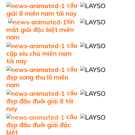
cầu
giải 8 miền nam tối nay
tin
mật giải đặc biệt miền
nam
cầu
cặp xíu chủ miền nam
tối nay
cầu
đẹp song thu lô miền
nam
cầu
đẹp đầu đuôi giải 8 tối
nay
cầu
đẹp đầu đuôi giải đặc
biêt