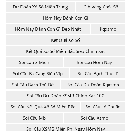
Dự Đoán Xổ Số Miền Trung
Giờ Vàng Chốt Số
Hôm Nay Đánh Con Gì
Hôm Nay Đánh Con Gì Đẹp Nhất
Kqxsmb
Kết Quả Xổ Số
Kết Quả Xổ Số Miền Bắc Siêu Chính Xác
Soi Cau 3 Mien
Soi Cau Hom Nay
Soi Cầu Ba Càng Siêu Víp
Soi Cầu Bạch Thủ Lô
Soi Cầu Bạch Thủ Đề
Soi Cầu Dự Đoán Kqxsmb
Soi Cầu Dự Đoán XSMB Chính Xác 100
Soi Cầu Kết Quả Xổ Số Miền Bắc
Soi Cầu Lô Chuẩn
Soi Cầu Mb
Soi Cầu Xsmb
Soi Cầu XSMB Miễn Phí Ngày Hôm Nay