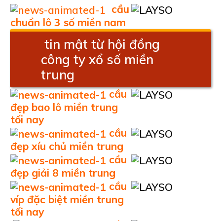
cầu
chuẩn lô 3 số miền nam
tin mật từ hội đồng
công ty xổ số miền
trung
cầu
đẹp bao lô miền trung
tối nay
cầu
đẹp xíu chủ miền trung
cầu
đẹp giải 8 miền trung
cầu
víp đặc biệt miền trung
tối nay