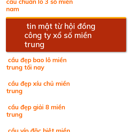
cầu chuẩn lô 3 số miền
nam
tin mật từ hội đồng
công ty xổ số miền
trung
cầu đẹp bao lô miền
trung tối nay
cầu đẹp xíu chủ miền
trung
cầu đẹp giải 8 miền
trung
cầu víp đặc biệt miền