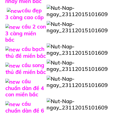
nháy miền bắc
cầu đẹp
3 càng cao cấp
cầu 2 con
3 càng miền
bắc
cầu bạch
thủ đề miền bắc
cầu song
thủ đề miền bắc
cầu
chuẩn dàn đề 4
con miền bắc
cầu
chuẩn dàn đề 6