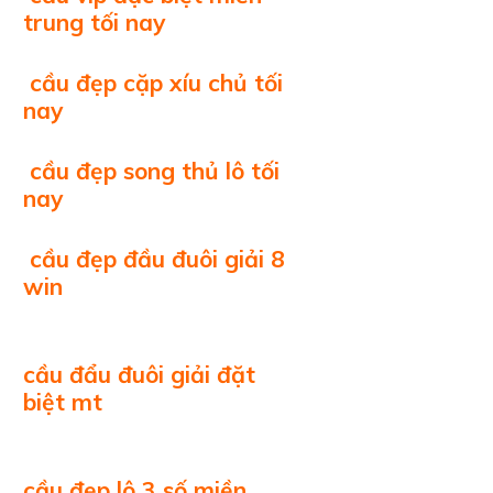
trung tối nay
cầu đẹp cặp xíu chủ tối
nay
cầu đẹp song thủ lô tối
nay
cầu đẹp đầu đuôi giải 8
win
cầu đẩu đuôi giải đặt
biệt mt
cầu đẹp lô 3 số miền