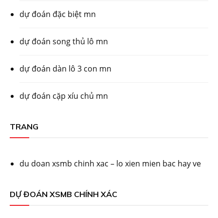
dự đoán đặc biệt mn
dự đoán song thủ lô mn
dự đoán dàn lô 3 con mn
dự đoán cặp xíu chủ mn
TRANG
du doan xsmb chinh xac – lo xien mien bac hay ve
DỰ ĐOÁN XSMB CHÍNH XÁC