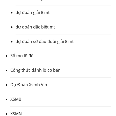
dự đoán giải 8 mt
dự đoán đặc biệt mt
dự đoán sớ đầu đuôi giải 8 mt
Sổ mơ lô đề
Công thức đánh lô cơ bản
Dự Đoán Xsmb Vip
XSMB
XSMN