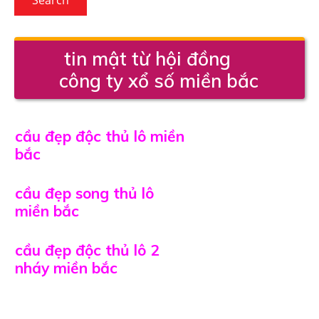
tin mật từ hội đồng
công ty xổ số miền bắc
cầu đẹp độc thủ lô miền
bắc
cầu đẹp song thủ lô
miền bắc
cầu đẹp độc thủ lô 2
nháy miền bắc