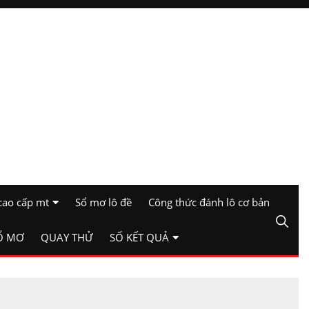
cao cấp mt
Sổ mơ lô đề
Công thức đánh lô cơ bản
Ổ MƠ
QUAY THỬ
SỐ KẾT QUẢ