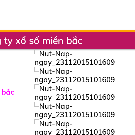
 ty xổ số miền bắc
 bắc