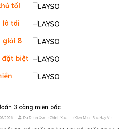
hủ tối
lô tối
 giải 8
 đặt biệt
miền
đoán 3 càng miền bắc
06/2026
Du Doan Xsmb Chinh Xac - Lo Xien Mien Bac Hay Ve
an 3 cang, soi cau 3 cang hom nay, soi cau 3 cang ngay