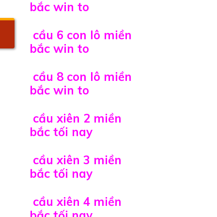
bắc win to
cầu 6 con lô miền
bắc win to
cầu 8 con lô miền
bắc win to
cầu xiên 2 miền
bắc tối nay
cầu xiên 3 miền
bắc tối nay
cầu xiên 4 miền
bắc tối nay