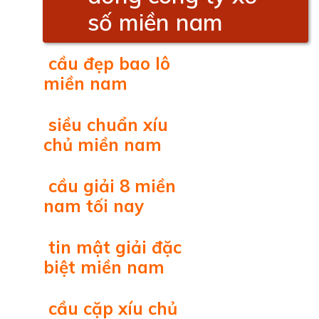
số miền nam
cầu đẹp bao lô
miền nam
siều chuẩn xíu
chủ miền nam
cầu giải 8 miền
nam tối nay
tin mật giải đặc
biệt miền nam
cầu cặp xíu chủ