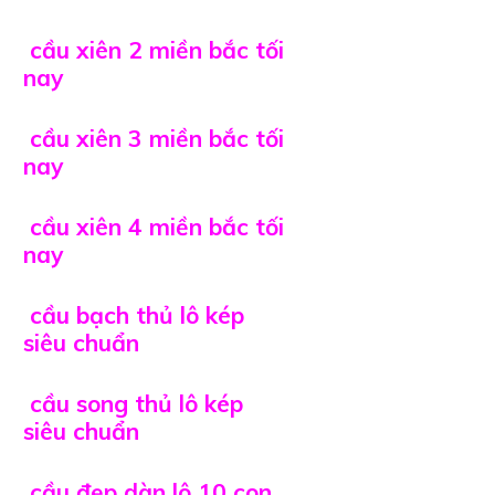
cầu xiên 2 miền bắc tối
nay
cầu xiên 3 miền bắc tối
nay
cầu xiên 4 miền bắc tối
nay
cầu bạch thủ lô kép
siêu chuẩn
cầu song thủ lô kép
siêu chuẩn
cầu đẹp dàn lô 10 con