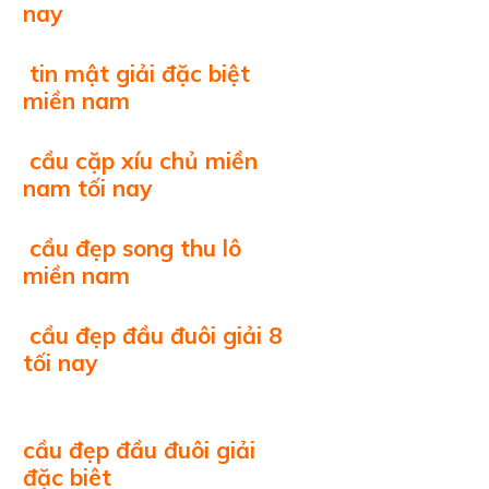
nay
tin mật giải đặc biệt
miền nam
cầu cặp xíu chủ miền
nam tối nay
cầu đẹp song thu lô
miền nam
cầu đẹp đầu đuôi giải 8
tối nay
cầu đẹp đầu đuôi giải
đặc biêt