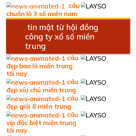
cầu
chuẩn lô 3 số miền nam
tin mật từ hội đồng
công ty xổ số miền
trung
cầu
đẹp bao lô miền trung
tối nay
cầu
đẹp xíu chủ miền trung
cầu
đẹp giải 8 miền trung
cầu
víp đặc biệt miền trung
tối nay