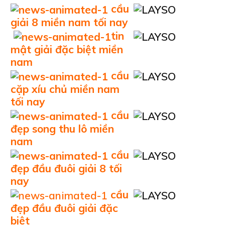
cầu
giải 8 miền nam tối nay
tin
mật giải đặc biệt miền
nam
cầu
cặp xíu chủ miền nam
tối nay
cầu
đẹp song thu lô miền
nam
cầu
đẹp đầu đuôi giải 8 tối
nay
cầu
đẹp đầu đuôi giải đặc
biêt