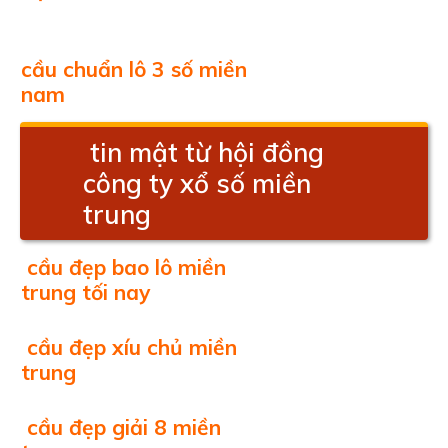
cầu chuẩn lô 3 số miền
nam
tin mật từ hội đồng
công ty xổ số miền
trung
cầu đẹp bao lô miền
trung tối nay
cầu đẹp xíu chủ miền
trung
cầu đẹp giải 8 miền