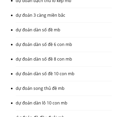
dự đoán bạch thủ lô kép mb
dự đoán 3 càng miền bắc
dự đoán dàn số đề mb
dự đoán dàn số đề 6 con mb
dự đoán dàn số đề 8 con mb
dự đoán dàn số đề 10 con mb
dự đoán song thủ đề mb
dự đoán dàn lô 10 con mb