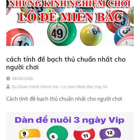
cách tính đề bạch thủ chuẩn nhất cho
người chơi
08/05/2026
Du Doan Xsmb Chinh Xac - Lo Xien Mien Bac Hay Ve
Cách tính đề bạch thủ chuẩn nhất cho người chơi