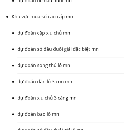
dự đoán đề đầu đuôi mb
Khu vực mua số cao cấp mn
dự đoán cặp xíu chủ mn
dự đoán sớ đầu đuôi giải đặc biệt mn
dự đoán song thủ lô mn
dự đoán dàn lô 3 con mn
dự đoán xíu chủ 3 càng mn
dự đoán bao lô mn