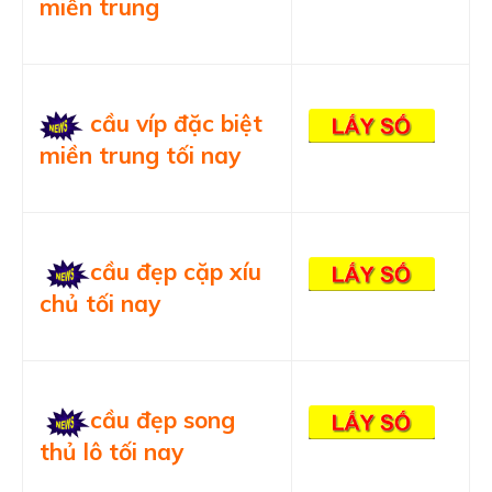
miền trung
cầu víp đặc biệt
miền trung tối nay
cầu đẹp cặp xíu
chủ tối nay
cầu đẹp song
thủ lô tối nay