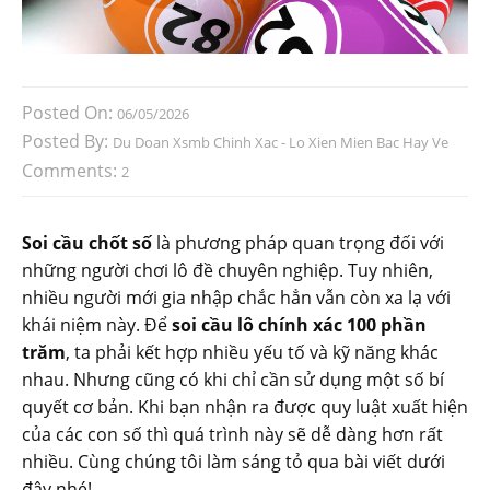
Posted On:
06/05/2026
Posted By:
Du Doan Xsmb Chinh Xac - Lo Xien Mien Bac Hay Ve
Comments:
2
Soi cầu chốt số
là phương pháp quan trọng đối với
những người chơi lô đề chuyên nghiệp. Tuy nhiên,
nhiều người mới gia nhập chắc hẳn vẫn còn xa lạ với
khái niệm này. Để
soi cầu lô chính xác 100 phần
trăm
, ta phải kết hợp nhiều yếu tố và kỹ năng khác
nhau. Nhưng cũng có khi chỉ cần sử dụng một số bí
quyết cơ bản. Khi bạn nhận ra được quy luật xuất hiện
của các con số thì quá trình này sẽ dễ dàng hơn rất
nhiều. Cùng chúng tôi làm sáng tỏ qua bài viết dưới
đây nhé!