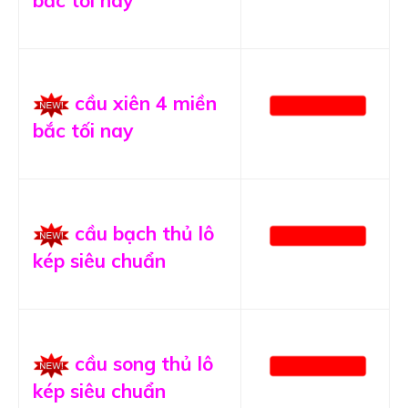
bắc tối nay
cầu xiên 4 miền
bắc tối nay
cầu bạch thủ lô
kép siêu chuẩn
cầu song thủ lô
kép siêu chuẩn