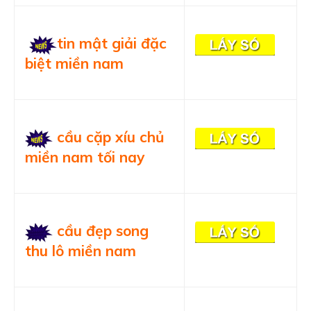
tin mật giải đặc
biệt miền nam
cầu cặp xíu chủ
miền nam tối nay
cầu đẹp song
thu lô miền nam