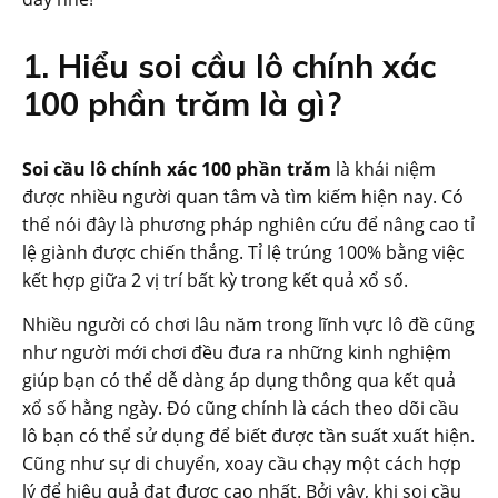
1. Hiểu soi cầu lô chính xác
100 phần trăm là gì?
Soi cầu lô chính xác 100 phần trăm
là khái niệm
được nhiều người quan tâm và tìm kiếm hiện nay. Có
thể nói đây là phương pháp nghiên cứu để nâng cao tỉ
lệ giành được chiến thắng. Tỉ lệ trúng 100% bằng việc
kết hợp giữa 2 vị trí bất kỳ trong kết quả xổ số.
Nhiều người có chơi lâu năm trong lĩnh vực lô đề cũng
như người mới chơi đều đưa ra những kinh nghiệm
giúp bạn có thể dễ dàng áp dụng thông qua kết quả
xổ số hằng ngày. Đó cũng chính là cách theo dõi cầu
lô bạn có thể sử dụng để biết được tần suất xuất hiện.
Cũng như sự di chuyển, xoay cầu chạy một cách hợp
lý để hiệu quả đạt được cao nhất. Bởi vậy, khi soi cầu