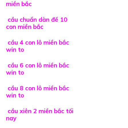
miền bắc
cầu chuẩn dàn đề 10
con miền bắc
cầu 4 con lô miền bắc
win to
cầu 6 con lô miền bắc
win to
cầu 8 con lô miền bắc
win to
cầu xiên 2 miền bắc tối
nay