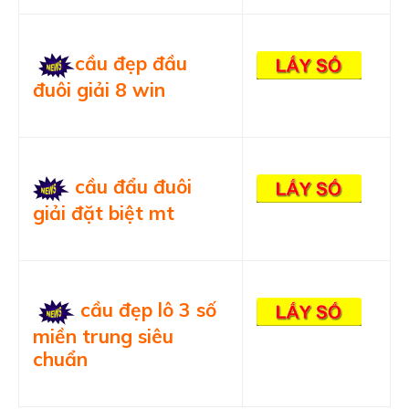
cầu đẹp đầu
đuôi giải 8 win
cầu đẩu đuôi
giải đặt biệt mt
cầu đẹp lô 3 số
miền trung siêu
chuẩn