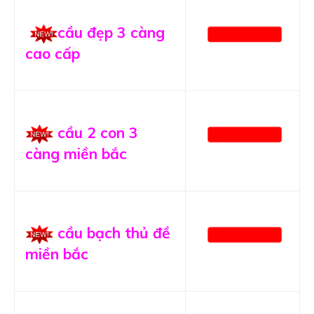
cầu đẹp 3 càng
cao cấp
cầu 2 con 3
càng miền bắc
cầu bạch thủ đề
miền bắc