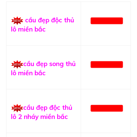
cầu đẹp độc thủ
lô miền bắc
cầu đẹp song thủ
lô miền bắc
cầu đẹp độc thủ
lô 2 nháy miền bắc