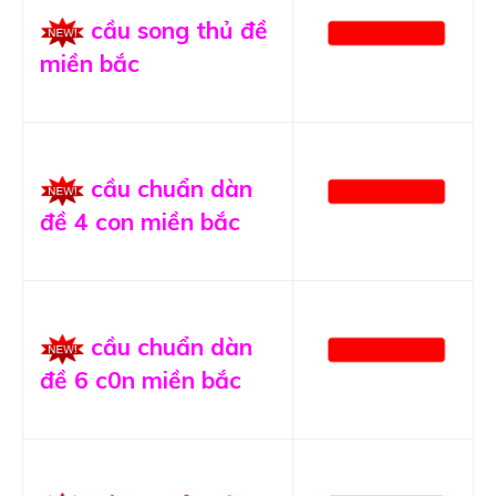
cầu song thủ đề
miền bắc
cầu chuẩn dàn
đề 4 con miền bắc
cầu chuẩn dàn
đề 6 c0n miền bắc