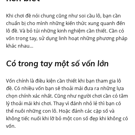
Khi chơi đề nói chung cũng như soi cầu lô, bạn cần
chuẩn bị cho mình những kiến thức xung quanh đến
lô đề. Và bỏ túi những kinh nghiệm cần thiết. Cần có
vốn trong tay, sử dụng linh hoạt những phương pháp
khác nhau…
Có trong tay một số vốn lớn
Vốn chính là điều kiện cần thiết khi bạn tham gia lô
đề. Có nhiều vốn bạn sẽ thoải mái đưa ra những lựa
chọn chính xác nhất. Cũng như người chơi cần có tâm
lý thoải mái khi chơi. Thay vì đánh nhỏ lẻ thì bạn có
thể nuôi những con lô. Hoặc đánh các cặp số và
không tiếc nuối khi lỡ bỏ một con số đẹp khi không có
vốn.