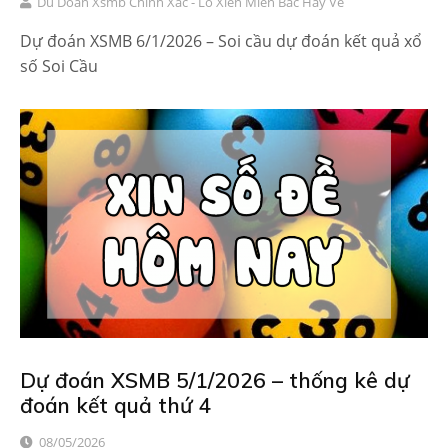
Du Doan Xsmb Chinh Xac - Lo Xien Mien Bac Hay Ve
Dự đoán XSMB 6/1/2026 – Soi cầu dự đoán kết quả xổ
số Soi Cầu
Dự đoán XSMB 5/1/2026 – thống kê dự
đoán kết quả thứ 4
08/05/2026