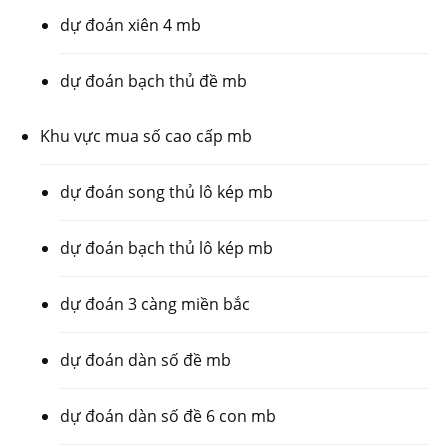
dự đoán xiên 4 mb
dự đoán bạch thủ đề mb
Khu vực mua số cao cấp mb
dự đoán song thủ lô kép mb
dự đoán bạch thủ lô kép mb
dự đoán 3 càng miền bắc
dự đoán dàn số đề mb
dự đoán dàn số đề 6 con mb