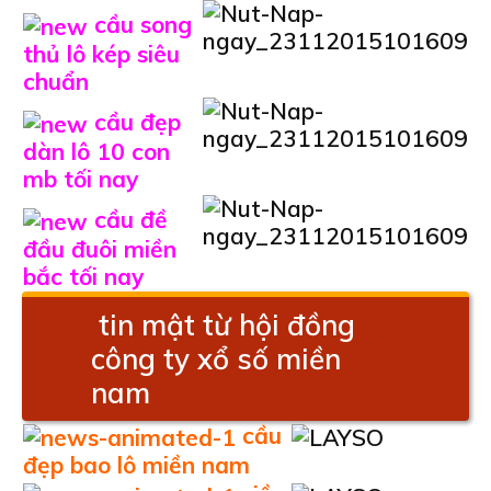
cầu song
thủ lô kép siêu
chuẩn
cầu đẹp
dàn lô 10 con
mb tối nay
cầu đề
đầu đuôi miền
bắc tối nay
tin mật từ hội đồng
công ty xổ số miền
nam
cầu
đẹp bao lô miền nam