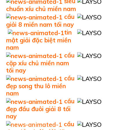
siều
chuẩn xíu chủ miền nam
cầu
giải 8 miền nam tối nay
tin
mật giải đặc biệt miền
nam
cầu
cặp xíu chủ miền nam
tối nay
cầu
đẹp song thu lô miền
nam
cầu
đẹp đầu đuôi giải 8 tối
nay
cầu