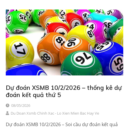
Dự đoán XSMB 10/2/2026 – thống kê dự
đoán kết quả thứ 5
08/05/2026
Du Doan Xsmb Chinh Xac - Lo Xien Mien Bac Hay Ve
Dự đoán XSMB 10/2/2026 – Soi cầu dự đoán kết quả