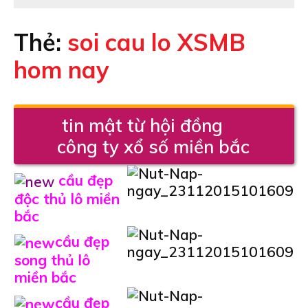
Thẻ:
soi cau lo XSMB
hom nay
tin mật từ hội đồng
công ty xổ số miền bắc
cầu đẹp
độc thủ lô miền
bắc
cầu đẹp
song thủ lô
miền bắc
cầu đẹp