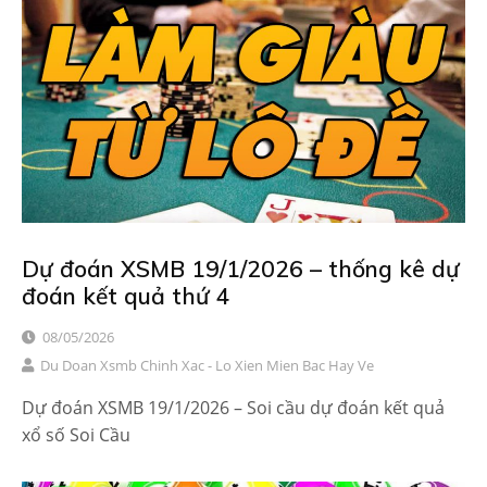
Dự đoán XSMB 19/1/2026 – thống kê dự
đoán kết quả thứ 4
08/05/2026
Du Doan Xsmb Chinh Xac - Lo Xien Mien Bac Hay Ve
Dự đoán XSMB 19/1/2026 – Soi cầu dự đoán kết quả
xổ số Soi Cầu