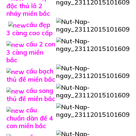
độc thủ lô 2
nháy miền bắc
cầu đẹp
3 càng cao cấp
cầu 2 con
3 càng miền
bắc
cầu bạch
thủ đề miền bắc
cầu song
thủ đề miền bắc
cầu
chuẩn dàn đề 4
con miền bắc