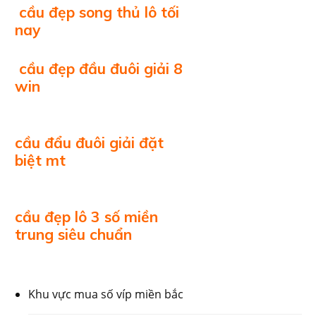
cầu đẹp song thủ lô tối
nay
cầu đẹp đầu đuôi giải 8
win
cầu đẩu đuôi giải đặt
biệt mt
cầu đẹp lô 3 số miền
trung siêu chuẩn
Khu vực mua số víp miền bắc