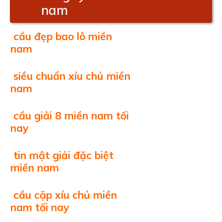
nam
cầu đẹp bao lô miền
nam
siều chuẩn xíu chủ miền
nam
cầu giải 8 miền nam tối
nay
tin mật giải đặc biệt
miền nam
cầu cặp xíu chủ miền
nam tối nay