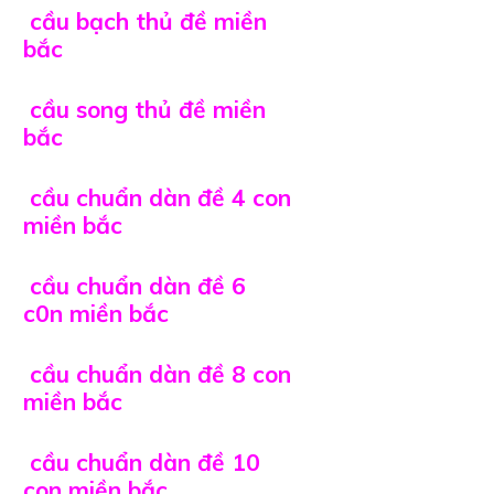
cầu bạch thủ đề miền
bắc
cầu song thủ đề miền
bắc
cầu chuẩn dàn đề 4 con
miền bắc
cầu chuẩn dàn đề 6
c0n miền bắc
cầu chuẩn dàn đề 8 con
miền bắc
cầu chuẩn dàn đề 10
con miền bắc