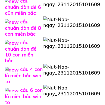
cầu
chuẩn dàn đề 6
c0n miền bắc
cầu
chuẩn dàn đề 8
con miền bắc
cầu
chuẩn dàn đề
10 con miền
bắc
cầu 4 con
lô miền bắc win
to
cầu 6 con
lô miền bắc win
to