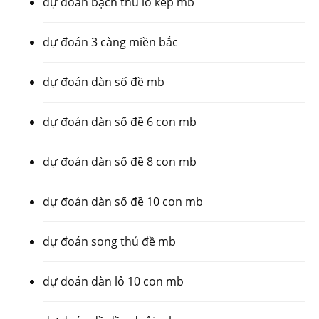
dự đoán bạch thủ lô kép mb
dự đoán 3 càng miền bắc
dự đoán dàn số đề mb
dự đoán dàn số đề 6 con mb
dự đoán dàn số đề 8 con mb
dự đoán dàn số đề 10 con mb
dự đoán song thủ đề mb
dự đoán dàn lô 10 con mb