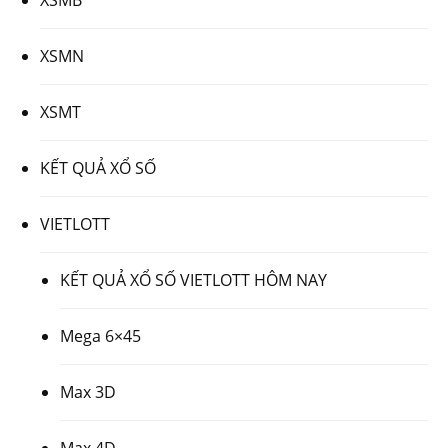
XSMN
XSMT
KẾT QUẢ XỔ SỐ
VIETLOTT
KẾT QUẢ XỔ SỐ VIETLOTT HÔM NAY
Mega 6×45
Max 3D
Max 4D