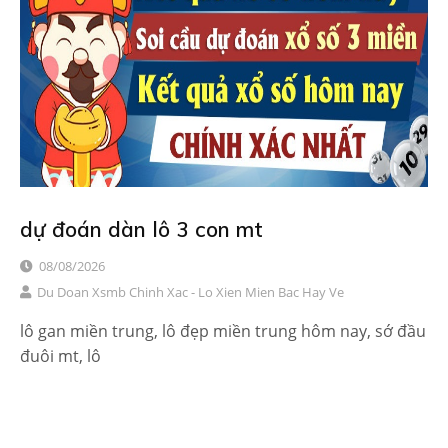
dự đoán dàn lô 3 con mt
08/08/2026
Du Doan Xsmb Chinh Xac - Lo Xien Mien Bac Hay Ve
lô gan miền trung, lô đẹp miền trung hôm nay, sớ đầu
đuôi mt, lô