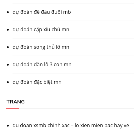
dự đoán đề đầu đuôi mb
dự đoán cặp xíu chủ mn
dự đoán song thủ lô mn
dự đoán dàn lô 3 con mn
dự đoán đặc biệt mn
TRANG
du doan xsmb chinh xac – lo xien mien bac hay ve