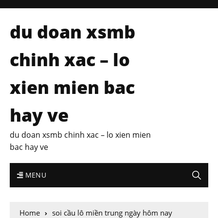
du doan xsmb
chinh xac – lo
xien mien bac
hay ve
du doan xsmb chinh xac – lo xien mien
bac hay ve
MENU
Home
soi cầu lô miền trung ngày hôm nay