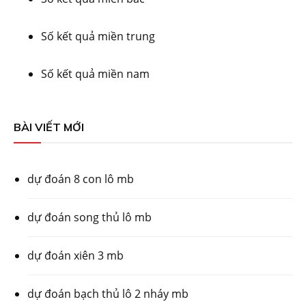
Số kết quả miền trung
Số kết quả miền nam
BÀI VIẾT MỚI
dự đoán 8 con lô mb
dự đoán song thủ lô mb
dự đoán xiên 3 mb
dự đoán bạch thủ lô 2 nháy mb