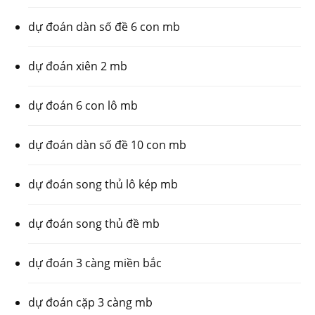
dự đoán dàn số đề 6 con mb
dự đoán xiên 2 mb
dự đoán 6 con lô mb
dự đoán dàn số đề 10 con mb
dự đoán song thủ lô kép mb
dự đoán song thủ đề mb
dự đoán 3 càng miền bắc
dự đoán cặp 3 càng mb