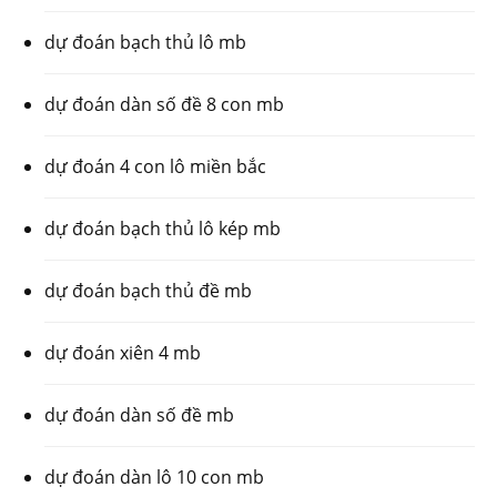
dự đoán bạch thủ lô mb
dự đoán dàn số đề 8 con mb
dự đoán 4 con lô miền bắc
dự đoán bạch thủ lô kép mb
dự đoán bạch thủ đề mb
dự đoán xiên 4 mb
dự đoán dàn số đề mb
dự đoán dàn lô 10 con mb