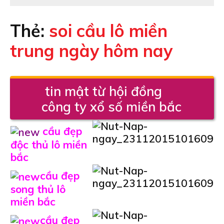
Thẻ:
soi cầu lô miền
trung ngày hôm nay
tin mật từ hội đồng
công ty xổ số miền bắc
cầu đẹp
độc thủ lô miền
bắc
cầu đẹp
song thủ lô
miền bắc
cầu đẹp