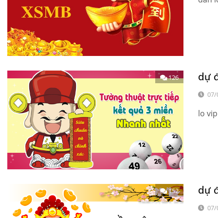
dự 
126
07/
lo vi
dự 
152
07/