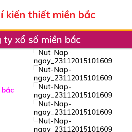
í kiến thiết miền bắc
 ty xổ số miền bắc
 bắc