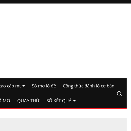
cao cấp mt
Sổ mơ lô đề
Công thức đánh lô cơ bản
Ổ MƠ
QUAY THỬ
SỐ KẾT QUẢ