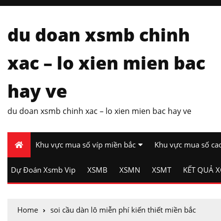
du doan xsmb chinh
xac – lo xien mien bac
hay ve
du doan xsmb chinh xac – lo xien mien bac hay ve
Khu vực mua số víp miền bắc
Khu vực mua số ca
Dự Đoán Xsmb Vip
XSMB
XSMN
XSMT
KẾT QUẢ X
Home
soi cầu dàn lô miễn phí kiến thiết miền bắc