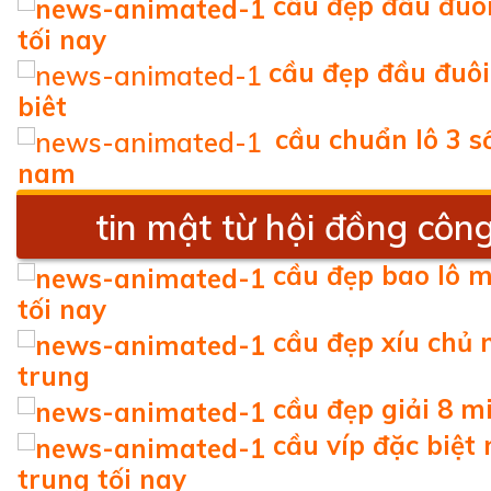
cầu đẹp đầu đuôi
tối nay
cầu đẹp đầu đuôi
biêt
cầu chuẩn lô 3 s
nam
tin mật từ hội đồng công
cầu đẹp bao lô m
tối nay
cầu đẹp xíu chủ 
trung
cầu đẹp giải 8 m
cầu víp đặc biệt
trung tối nay