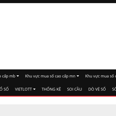
o cấp mb
Khu vực mua số cao cấp mn
Khu vực mua số 
Ổ SỐ
VIETLOTT
THỐNG KÊ
SOI CẦU
DÒ VÉ SỐ
S