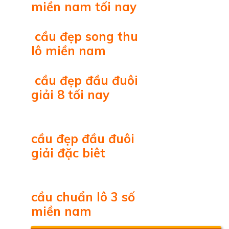
miền nam tối nay
cầu đẹp song thu
lô miền nam
cầu đẹp đầu đuôi
giải 8 tối nay
cầu đẹp đầu đuôi
giải đặc biêt
cầu chuẩn lô 3 số
miền nam