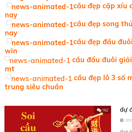
cầu đẹp cặp xíu c
nay
cầu đẹp song thủ 
nay
cầu đẹp đầu đuôi
win
cầu đẩu đuôi giải
mt
cầu đẹp lô 3 số 
trung siêu chuẩn
dự 
162
07/
dan l