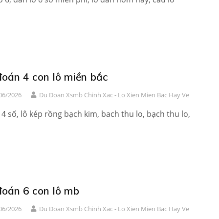
đoán 4 con lô miền bắc
06/2026
Du Doan Xsmb Chinh Xac - Lo Xien Mien Bac Hay Ve
p 4 số, lô kép rồng bạch kim, bach thu lo, bạch thu lo,
đoán 6 con lô mb
06/2026
Du Doan Xsmb Chinh Xac - Lo Xien Mien Bac Hay Ve