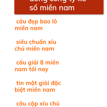
số miền nam
cầu đẹp bao lô
miền nam
siều chuẩn xíu
chủ miền nam
cầu giải 8 miền
nam tối nay
tin mật giải đặc
biệt miền nam
cầu cặp xíu chủ