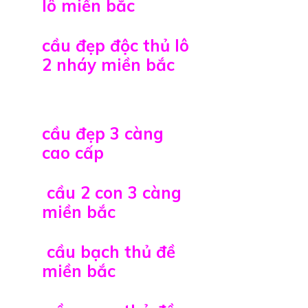
lô miền bắc
cầu đẹp độc thủ lô
2 nháy miền bắc
cầu đẹp 3 càng
cao cấp
cầu 2 con 3 càng
miền bắc
cầu bạch thủ đề
miền bắc