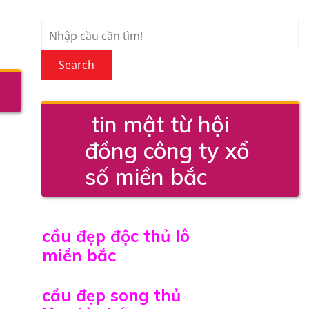
Search
tin mật từ hội
đồng công ty xổ
số miền bắc
cầu đẹp độc thủ lô
miền bắc
cầu đẹp song thủ