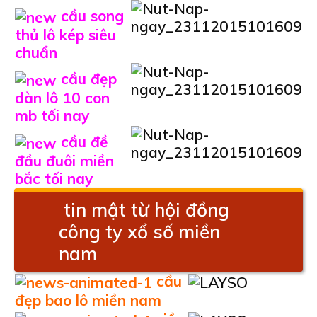
cầu song
thủ lô kép siêu
chuẩn
cầu đẹp
dàn lô 10 con
mb tối nay
cầu đề
đầu đuôi miền
bắc tối nay
tin mật từ hội đồng
công ty xổ số miền
nam
cầu
đẹp bao lô miền nam