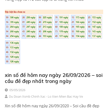
xin số đề hôm nay ngày 26/09/2026 – soi
cầu đề đẹp nhất trong ngày
05/05/2026
Du Doan Xsmb Chinh Xac - Lo Xien Mien Bac Hay Ve
Xin số đề hôm nay ngày 26/09/2020 – Soi cầu đề đẹp