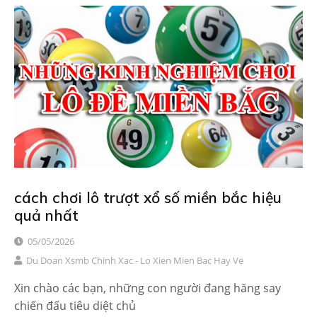
cách chơi lô trượt xổ số miền bắc hiệu
quả nhất
05/05/2026
Du Doan Xsmb Chinh Xac - Lo Xien Mien Bac Hay Ve
Xin chào các bạn, những con người đang hăng say
chiến đấu tiêu diệt chủ