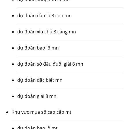
dự đoán dàn lô 3 con mn
dự đoán xíu chủ 3 càng mn
dự đoán bao lô mn
dự đoán sớ đầu đuôi giải 8 mn
dự đoán đặc biệt mn
dự đoán giải 8 mn
Khu vực mua số cao cấp mt
dự đoán bao lô mt