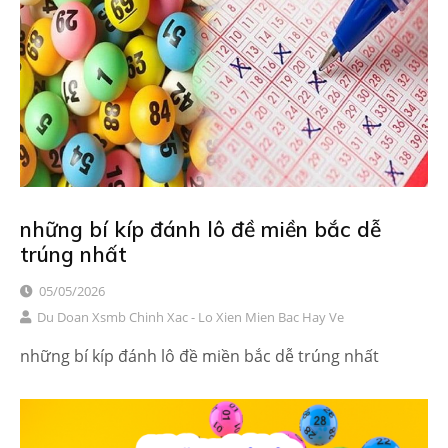
những bí kíp đánh lô đề miền bắc dễ
trúng nhất
05/05/2026
Du Doan Xsmb Chinh Xac - Lo Xien Mien Bac Hay Ve
những bí kíp đánh lô đề miền bắc dễ trúng nhất