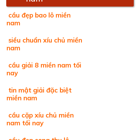
cầu đẹp bao lô miền
nam
siều chuẩn xíu chủ miền
nam
cầu giải 8 miền nam tối
nay
tin mật giải đặc biệt
miền nam
cầu cặp xíu chủ miền
nam tối nay