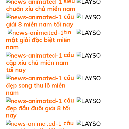
siều
chuẩn xíu chủ miền nam
cầu
giải 8 miền nam tối nay
tin
mật giải đặc biệt miền
nam
cầu
cặp xíu chủ miền nam
tối nay
cầu
đẹp song thu lô miền
nam
cầu
đẹp đầu đuôi giải 8 tối
nay
cầu