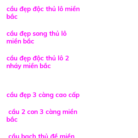
cầu đẹp độc thủ lô miền
bắc
cầu đẹp song thủ lô
miền bắc
cầu đẹp độc thủ lô 2
nháy miền bắc
cầu đẹp 3 càng cao cấp
cầu 2 con 3 càng miền
bắc
cầu bạch thủ đề miền