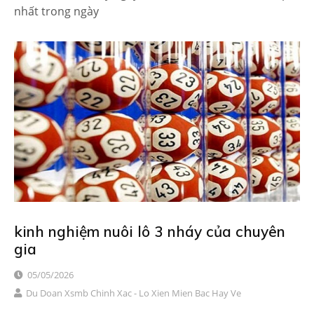
nhất trong ngày
kinh nghiệm nuôi lô 3 nháy của chuyên
gia
05/05/2026
Du Doan Xsmb Chinh Xac - Lo Xien Mien Bac Hay Ve