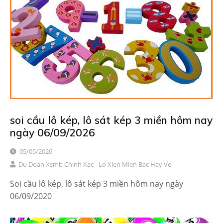
soi cầu lô kép, lô sát kép 3 miền hôm nay
ngày 06/09/2026
05/05/2026
Du Doan Xsmb Chinh Xac - Lo Xien Mien Bac Hay Ve
Soi cầu lô kép, lô sát kép 3 miền hôm nay ngày
06/09/2020