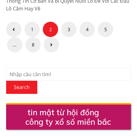
Thông Tin Cơ Bản Và Bí Quyết Nuôi Lô Đề Với Các Đầu
Lô Câm Hay Về
Điều
1
2
3
4
5
hướng
…
8
bài
viết
Search
tin mật từ hội đồng
công ty xổ số miền bắc