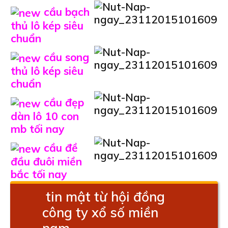
cầu bạch
thủ lô kép siêu
chuẩn
cầu song
thủ lô kép siêu
chuẩn
cầu đẹp
dàn lô 10 con
mb tối nay
cầu đề
đầu đuôi miền
bắc tối nay
tin mật từ hội đồng
công ty xổ số miền