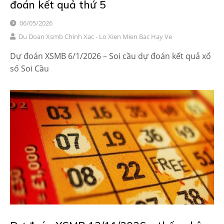
đoán kết quả thứ 5
06/05/2026
Du Doan Xsmb Chinh Xac - Lo Xien Mien Bac Hay Ve
Dự đoán XSMB 6/1/2026 – Soi cầu dự đoán kết quả xổ
số Soi Cầu