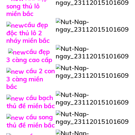
song thủ lô
miền bắc
cầu đẹp
độc thủ lô 2
nháy miền bắc
cầu đẹp
3 càng cao cấp
cầu 2 con
3 càng miền
bắc
cầu bạch
thủ đề miền bắc
cầu song
thủ đề miền bắc