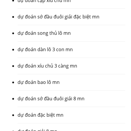
dự đoán cặp xíu chủ mn
dự đoán sớ đầu đuôi giải đặc biệt mn
dự đoán song thủ lô mn
dự đoán dàn lô 3 con mn
dự đoán xíu chủ 3 càng mn
dự đoán bao lô mn
dự đoán sớ đầu đuôi giải 8 mn
dự đoán đặc biệt mn