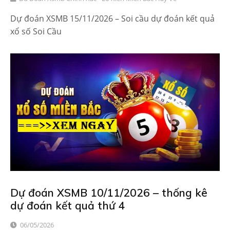
Dự đoán XSMB 15/11/2026 – Soi cầu dự đoán kết quả
xổ số Soi Cầu
Dự đoán XSMB 10/11/2026 – thống kê
dự đoán kết quả thứ 4
06/05/2026