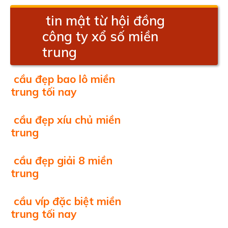
tin mật từ hội đồng
công ty xổ số miền
trung
cầu đẹp bao lô miền
trung tối nay
cầu đẹp xíu chủ miền
trung
cầu đẹp giải 8 miền
trung
cầu víp đặc biệt miền
trung tối nay