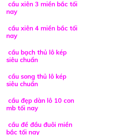
cầu xiên 3 miền bắc tối
nay
cầu xiên 4 miền bắc tối
nay
cầu bạch thủ lô kép
siêu chuẩn
cầu song thủ lô kép
siêu chuẩn
cầu đẹp dàn lô 10 con
mb tối nay
cầu đề đầu đuôi miền
bắc tối nay