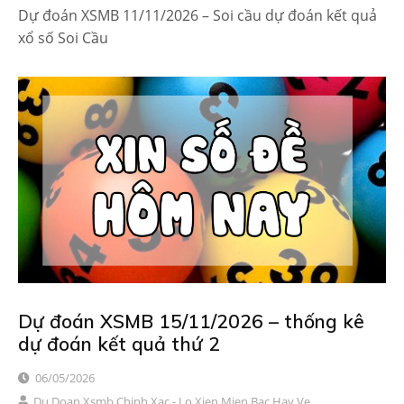
Dự đoán XSMB 11/11/2026 – Soi cầu dự đoán kết quả
xổ số Soi Cầu
Dự đoán XSMB 15/11/2026 – thống kê
dự đoán kết quả thứ 2
06/05/2026
Du Doan Xsmb Chinh Xac - Lo Xien Mien Bac Hay Ve