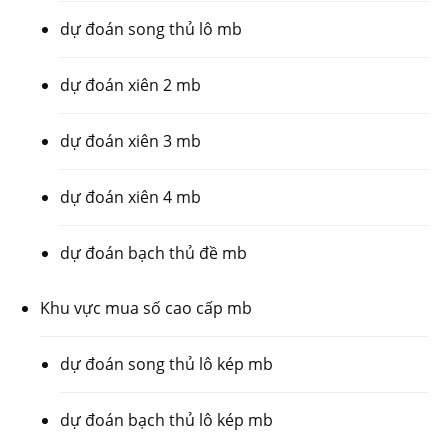
dự đoán song thủ lô mb
dự đoán xiên 2 mb
dự đoán xiên 3 mb
dự đoán xiên 4 mb
dự đoán bạch thủ đề mb
Khu vực mua số cao cấp mb
dự đoán song thủ lô kép mb
dự đoán bạch thủ lô kép mb