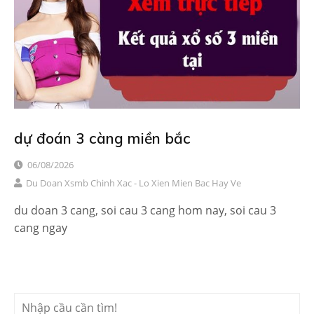
dự đoán 3 càng miền bắc
06/08/2026
Du Doan Xsmb Chinh Xac - Lo Xien Mien Bac Hay Ve
du doan 3 cang, soi cau 3 cang hom nay, soi cau 3
cang ngay