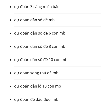
dự đoán 3 càng miền bắc
dự đoán dàn số đề mb
dự đoán dàn số đề 6 con mb
dự đoán dàn số đề 8 con mb
dự đoán dàn số đề 10 con mb
dự đoán song thủ đề mb
dự đoán dàn lô 10 con mb
dự đoán đề đầu đuôi mb