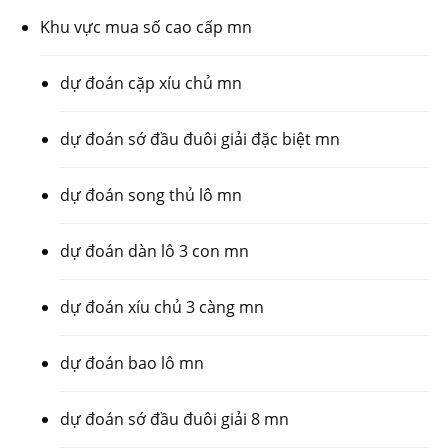
Khu vực mua số cao cấp mn
dự đoán cặp xíu chủ mn
dự đoán sớ đầu đuôi giải đặc biệt mn
dự đoán song thủ lô mn
dự đoán dàn lô 3 con mn
dự đoán xíu chủ 3 càng mn
dự đoán bao lô mn
dự đoán sớ đầu đuôi giải 8 mn