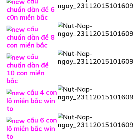
cầu
chuẩn dàn đề 6
c0n miền bắc
cầu
chuẩn dàn đề 8
con miền bắc
cầu
chuẩn dàn đề
10 con miền
bắc
cầu 4 con
lô miền bắc win
to
cầu 6 con
lô miền bắc win
to