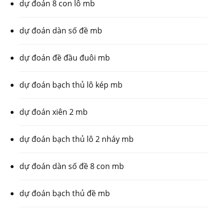
dự đoán 8 con lô mb
dự đoán dàn số đề mb
dự đoán đề đầu đuôi mb
dự đoán bạch thủ lô kép mb
dự đoán xiên 2 mb
dự đoán bạch thủ lô 2 nháy mb
dự đoán dàn số đề 8 con mb
dự đoán bạch thủ đề mb