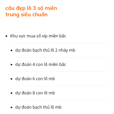
cầu đẹp lô 3 số miền
trung siêu chuẩn
Khu vực mua số víp miền bắc
dự đoán bạch thủ lô 2 nháy mb
dự đoán 4 con lô miền bắc
dự đoán 6 con lô mb
dự đoán 8 con lô mb
dự đoán bạch thủ lô mb