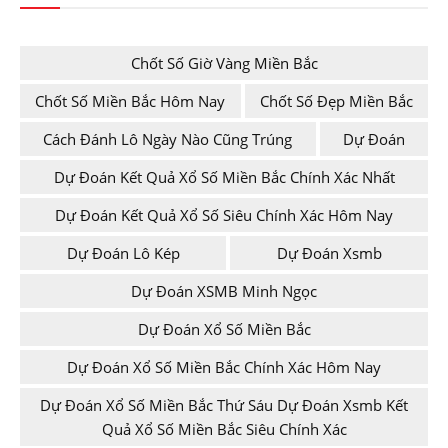
Chốt Số Giờ Vàng Miền Bắc
Chốt Số Miền Bắc Hôm Nay
Chốt Số Đẹp Miền Bắc
Cách Đánh Lô Ngày Nào Cũng Trúng
Dự Đoán
Dự Đoán Kết Quả Xổ Số Miền Bắc Chính Xác Nhất
Dự Đoán Kết Quả Xổ Số Siêu Chính Xác Hôm Nay
Dự Đoán Lô Kép
Dự Đoán Xsmb
Dự Đoán XSMB Minh Ngọc
Dự Đoán Xổ Số Miền Bắc
Dự Đoán Xổ Số Miền Bắc Chính Xác Hôm Nay
Dự Đoán Xổ Số Miền Bắc Thứ Sáu Dự Đoán Xsmb Kết
Quả Xổ Số Miền Bắc Siêu Chính Xác