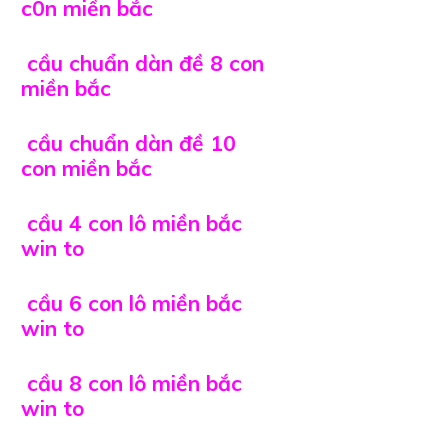
c0n miền bắc
cầu chuẩn dàn đề 8 con
miền bắc
cầu chuẩn dàn đề 10
con miền bắc
cầu 4 con lô miền bắc
win to
cầu 6 con lô miền bắc
win to
cầu 8 con lô miền bắc
win to