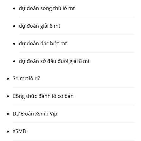
dự đoán song thủ lô mt
dự đoán giải 8 mt
dự đoán đặc biệt mt
dự đoán sớ đầu đuôi giải 8 mt
Sổ mơ lô đề
Công thức đánh lô cơ bản
Dự Đoán Xsmb Vip
XSMB