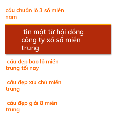
cầu chuẩn lô 3 số miền
nam
tin mật từ hội đồng
công ty xổ số miền
trung
cầu đẹp bao lô miền
trung tối nay
cầu đẹp xíu chủ miền
trung
cầu đẹp giải 8 miền
trung