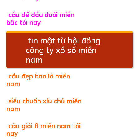
cầu đề đầu đuôi miền
bắc tối nay
tin mật từ hội đồng
công ty xổ số miền
nam
cầu đẹp bao lô miền
nam
siều chuẩn xíu chủ miền
nam
cầu giải 8 miền nam tối
nay