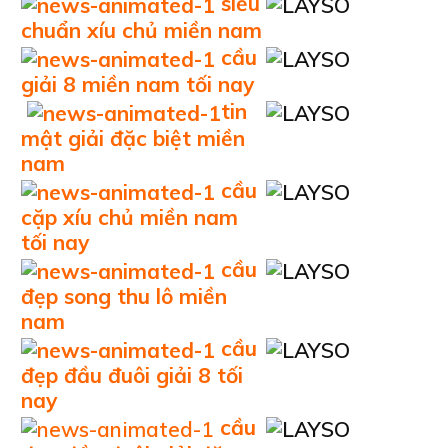
siều
chuẩn xíu chủ miền nam
cầu
giải 8 miền nam tối nay
tin
mật giải đặc biệt miền
nam
cầu
cặp xíu chủ miền nam
tối nay
cầu
đẹp song thu lô miền
nam
cầu
đẹp đầu đuôi giải 8 tối
nay
cầu