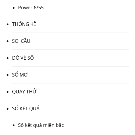
Power 6/55
THỐNG KÊ
SOI CẦU
DÒ VÉ SỐ
SỔ MƠ
QUAY THỬ
SỐ KẾT QUẢ
Số kết quả miền bắc