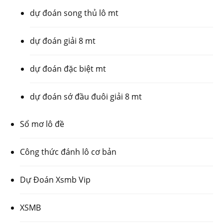
dự đoán song thủ lô mt
dự đoán giải 8 mt
dự đoán đặc biệt mt
dự đoán sớ đầu đuôi giải 8 mt
Sổ mơ lô đề
Công thức đánh lô cơ bản
Dự Đoán Xsmb Vip
XSMB