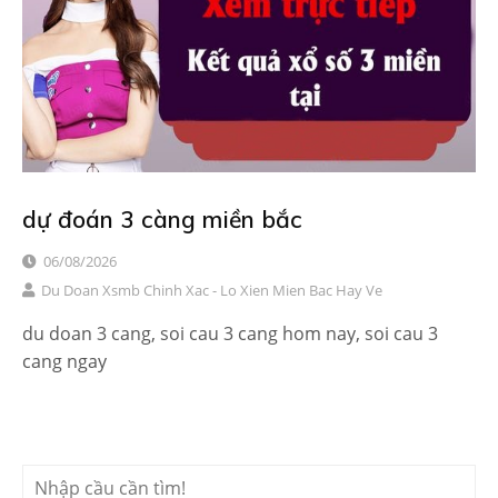
dự đoán 3 càng miền bắc
06/08/2026
Du Doan Xsmb Chinh Xac - Lo Xien Mien Bac Hay Ve
du doan 3 cang, soi cau 3 cang hom nay, soi cau 3
cang ngay