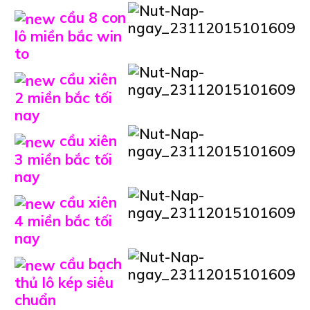
cầu 8 con
lô miền bắc win
to
cầu xiên
2 miền bắc tối
nay
cầu xiên
3 miền bắc tối
nay
cầu xiên
4 miền bắc tối
nay
cầu bạch
thủ lô kép siêu
chuẩn