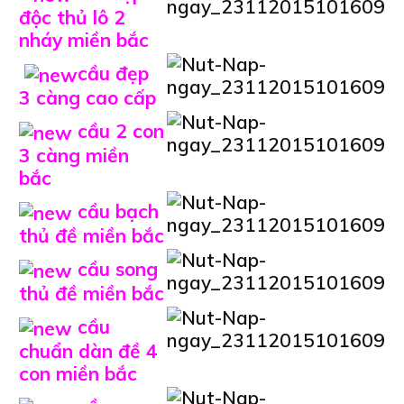
độc thủ lô 2
nháy miền bắc
cầu đẹp
3 càng cao cấp
cầu 2 con
3 càng miền
bắc
cầu bạch
thủ đề miền bắc
cầu song
thủ đề miền bắc
cầu
chuẩn dàn đề 4
con miền bắc