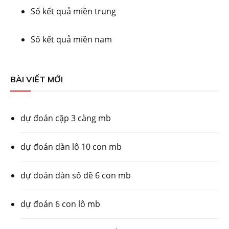
Số kết quả miền trung
Số kết quả miền nam
BÀI VIẾT MỚI
dự đoán cặp 3 càng mb
dự đoán dàn lô 10 con mb
dự đoán dàn số đề 6 con mb
dự đoán 6 con lô mb