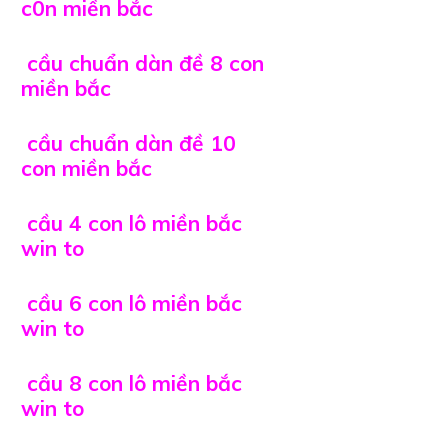
c0n miền bắc
cầu chuẩn dàn đề 8 con
miền bắc
cầu chuẩn dàn đề 10
con miền bắc
cầu 4 con lô miền bắc
win to
cầu 6 con lô miền bắc
win to
cầu 8 con lô miền bắc
win to