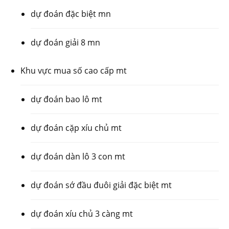
dự đoán đặc biệt mn
dự đoán giải 8 mn
Khu vực mua số cao cấp mt
dự đoán bao lô mt
dự đoán cặp xíu chủ mt
dự đoán dàn lô 3 con mt
dự đoán sớ đầu đuôi giải đặc biệt mt
dự đoán xíu chủ 3 càng mt