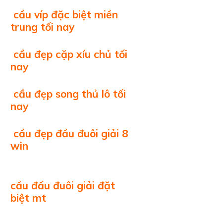
cầu víp đặc biệt miền
trung tối nay
cầu đẹp cặp xíu chủ tối
nay
cầu đẹp song thủ lô tối
nay
cầu đẹp đầu đuôi giải 8
win
cầu đẩu đuôi giải đặt
biệt mt