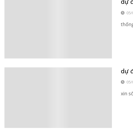
dự 
160
05/
thống
dự 
136
05/
xin s