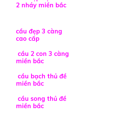
2 nháy miền bắc
cầu đẹp 3 càng
cao cấp
cầu 2 con 3 càng
miền bắc
cầu bạch thủ đề
miền bắc
cầu song thủ đề
miền bắc