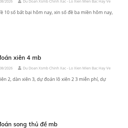
08/2026
Du Doan Xsmb Chinh Xac - Lo Xien Mien Bac Hay Ve
ề 10 số bất bại hôm nay, xin số đề ba miền hôm nay,
đoán xiên 4 mb
08/2026
Du Doan Xsmb Chinh Xac - Lo Xien Mien Bac Hay Ve
iên 2, dàn xiên 3, dự đoán lô xiên 2 3 miễn phí, dự
đoán song thủ đề mb