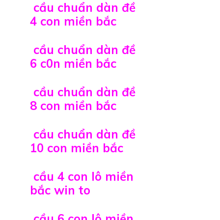
cầu chuẩn dàn đề
4 con miền bắc
cầu chuẩn dàn đề
6 c0n miền bắc
cầu chuẩn dàn đề
8 con miền bắc
cầu chuẩn dàn đề
10 con miền bắc
cầu 4 con lô miền
bắc win to
cầu 6 con lô miền