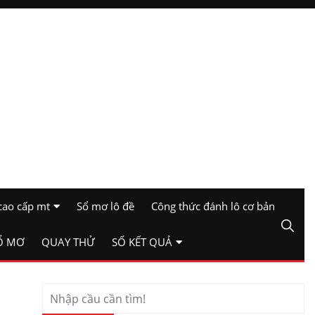
cao cấp mt
Sổ mơ lô đề
Công thức đánh lô cơ bản
Ổ MƠ
QUAY THỬ
SỐ KẾT QUẢ