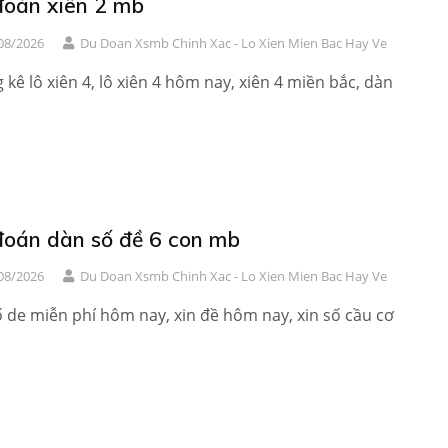
đoán xiên 2 mb
08/2026
Du Doan Xsmb Chinh Xac - Lo Xien Mien Bac Hay Ve
 kê lô xiên 4, lô xiên 4 hôm nay, xiên 4 miền bắc, dàn
đoán dàn số đề 6 con mb
08/2026
Du Doan Xsmb Chinh Xac - Lo Xien Mien Bac Hay Ve
ố de miễn phí hôm nay, xin đề hôm nay, xin số cầu cơ