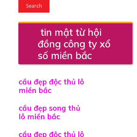
Search
tin mật từ hội
đồng công ty xổ
số miền bắc
cầu đẹp độc thủ lô
miền bắc
cầu đẹp song thủ
lô miền bắc
cầu đẹp độc thủ lô