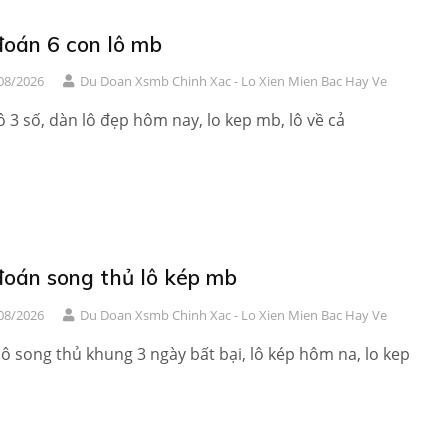
đoán 6 con lô mb
08/2026
Du Doan Xsmb Chinh Xac - Lo Xien Mien Bac Hay Ve
ô 3 số, dàn lô đẹp hôm nay, lo kep mb, lô về cả
đoán song thủ lô kép mb
08/2026
Du Doan Xsmb Chinh Xac - Lo Xien Mien Bac Hay Ve
lô song thủ khung 3 ngày bất bại, lô kép hôm na, lo kep