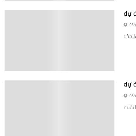
dự 
152
05/
dàn l
dự 
132
05/
nuôi 