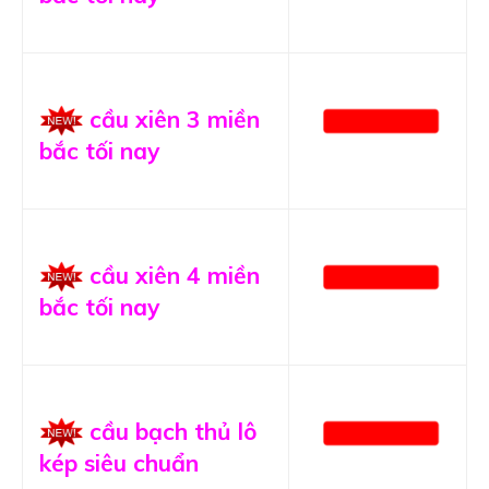
cầu xiên 3 miền
bắc tối nay
cầu xiên 4 miền
bắc tối nay
cầu bạch thủ lô
kép siêu chuẩn