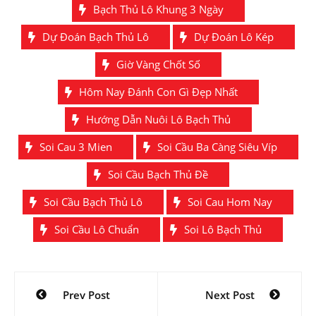
Bạch Thủ Lô Khung 3 Ngày
Dự Đoán Bạch Thủ Lô
Dự Đoán Lô Kép
Giờ Vàng Chốt Số
Hôm Nay Đánh Con Gì Đẹp Nhất
Hướng Dẫn Nuôi Lô Bạch Thủ
Soi Cau 3 Mien
Soi Cầu Ba Càng Siêu Víp
Soi Cầu Bạch Thủ Đề
Soi Cầu Bạch Thủ Lô
Soi Cau Hom Nay
Soi Cầu Lô Chuẩn
Soi Lô Bạch Thủ
Điều
Prev Post
Next Post
hướng