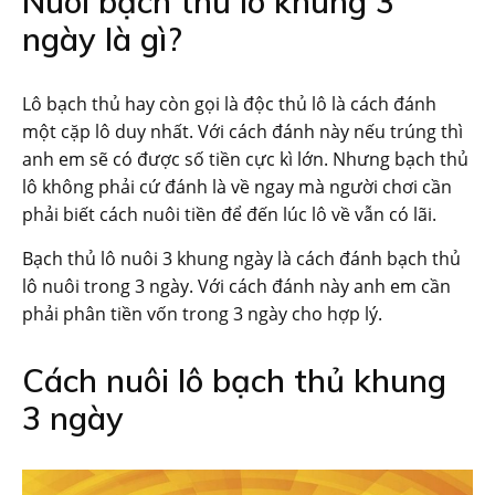
Nuôi bạch thủ lô khung 3
ngày là gì?
Lô bạch thủ hay còn gọi là độc thủ lô là cách đánh
một cặp lô duy nhất. Với cách đánh này nếu trúng thì
anh em sẽ có được số tiền cực kì lớn. Nhưng bạch thủ
lô không phải cứ đánh là về ngay mà người chơi cần
phải biết cách nuôi tiền để đến lúc lô về vẫn có lãi.
Bạch thủ lô nuôi 3 khung ngày là cách đánh bạch thủ
lô nuôi trong 3 ngày. Với cách đánh này anh em cần
phải phân tiền vốn trong 3 ngày cho hợp lý.
Cách nuôi lô bạch thủ khung
3 ngày