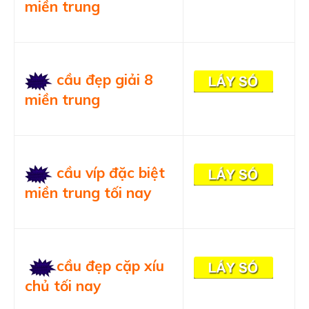
miền trung
cầu đẹp giải 8
miền trung
cầu víp đặc biệt
miền trung tối nay
cầu đẹp cặp xíu
chủ tối nay