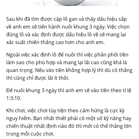
Sau khi đã tìm được cặp lô gan và thấy dấu hiệu sắp
về anh em sẽ tiến hành nuôi khung 3 ngày. Việc chọn
đúng lô và xác định được dấu hiệu lô về sẽ mang lại
xác suất chiến thắng cao hơn cho anh em.
Ngoài việc xác định lô để nuôi thì việc phân phối tiền
làm sao cho phù hợp và mang lại lãi cao cũng khá là
quan trọng. Nếu vào tiền không hợp lý thì dù có thắng
thì cũng chỉ được lãi ít thôi.
Để nuôi khung 3 ngày thì anh em sẽ vào tiền theo tỉ lệ
1:3:10.
Khi chơi, việc chơi tùy tiện theo cảm hứng là cực kỳ
nguy hiểm. Bạn nhất thiết phải có một số kỹ năng hay
chiến thuật nhất định nào đó thì mới có thể thắng lớn
trong mỗi cuộc chơi.