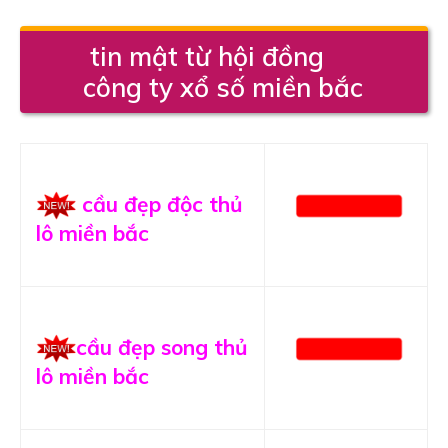
tin mật từ hội đồng
công ty xổ số miền bắc
cầu đẹp độc thủ
lô miền bắc
cầu đẹp song thủ
lô miền bắc