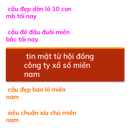
cầu đẹp dàn lô 10 con
mb tối nay
cầu đề đầu đuôi miền
bắc tối nay
tin mật từ hội đồng
công ty xổ số miền
nam
cầu đẹp bao lô miền
nam
siều chuẩn xíu chủ miền
nam