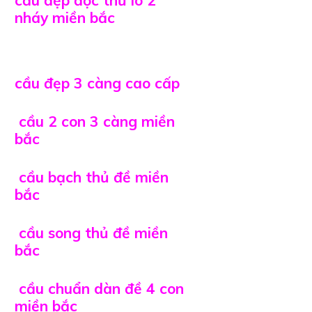
cầu đẹp độc thủ lô 2
nháy miền bắc
cầu đẹp 3 càng cao cấp
cầu 2 con 3 càng miền
bắc
cầu bạch thủ đề miền
bắc
cầu song thủ đề miền
bắc
cầu chuẩn dàn đề 4 con
miền bắc