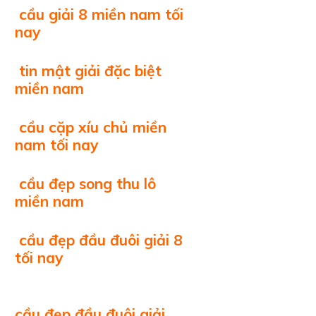
cầu giải 8 miền nam tối
nay
tin mật giải đặc biệt
miền nam
cầu cặp xíu chủ miền
nam tối nay
cầu đẹp song thu lô
miền nam
cầu đẹp đầu đuôi giải 8
tối nay
cầu đẹp đầu đuôi giải