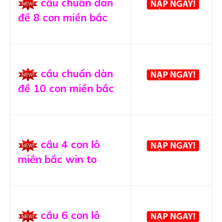
cầu chuẩn dàn
đề 8 con miền bắc
cầu chuẩn dàn
đề 10 con miền bắc
cầu 4 con lô
miền bắc win to
cầu 6 con lô