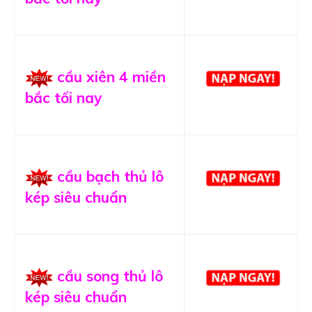
cầu xiên 4 miền
bắc tối nay
cầu bạch thủ lô
kép siêu chuẩn
cầu song thủ lô
kép siêu chuẩn