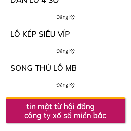
DÀN LÔ 4 SỐ
Đăng Ký
LÔ KÉP SIÊU VÍP
Đăng Ký
SONG THỦ LÔ MB
Đăng Ký
tin mật từ hội đồng
công ty xổ số miền bắc