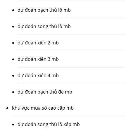
dự đoán bạch thủ lô mb
dự đoán song thủ lô mb
dự đoán xiên 2 mb
dự đoán xiên 3 mb
dự đoán xiên 4 mb
dự đoán bạch thủ đề mb
Khu vực mua số cao cấp mb
dự đoán song thủ lô kép mb