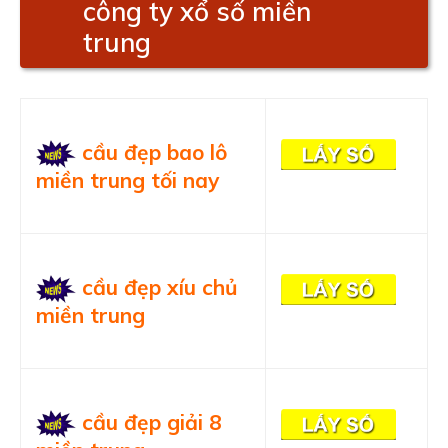
công ty xổ số miền
trung
cầu đẹp bao lô
miền trung tối nay
cầu đẹp xíu chủ
miền trung
cầu đẹp giải 8