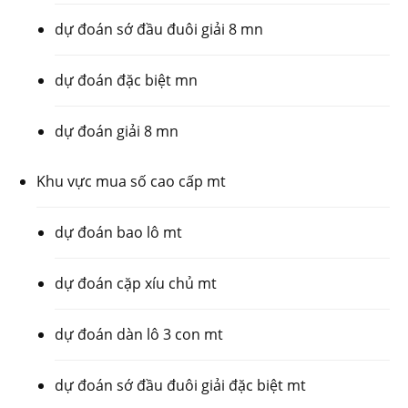
dự đoán sớ đầu đuôi giải 8 mn
dự đoán đặc biệt mn
dự đoán giải 8 mn
Khu vực mua số cao cấp mt
dự đoán bao lô mt
dự đoán cặp xíu chủ mt
dự đoán dàn lô 3 con mt
dự đoán sớ đầu đuôi giải đặc biệt mt