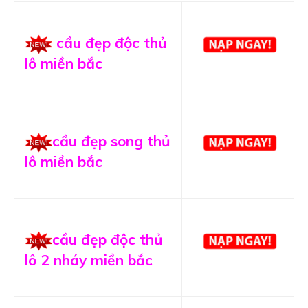
cầu đẹp độc thủ
lô miền bắc
cầu đẹp song thủ
lô miền bắc
cầu đẹp độc thủ
lô 2 nháy miền bắc