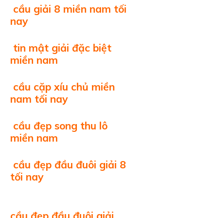
cầu giải 8 miền nam tối
nay
tin mật giải đặc biệt
miền nam
cầu cặp xíu chủ miền
nam tối nay
cầu đẹp song thu lô
miền nam
cầu đẹp đầu đuôi giải 8
tối nay
cầu đẹp đầu đuôi giải