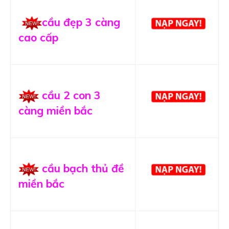
cầu đẹp 3 càng
cao cấp
cầu 2 con 3
càng miền bắc
cầu bạch thủ đề
miền bắc