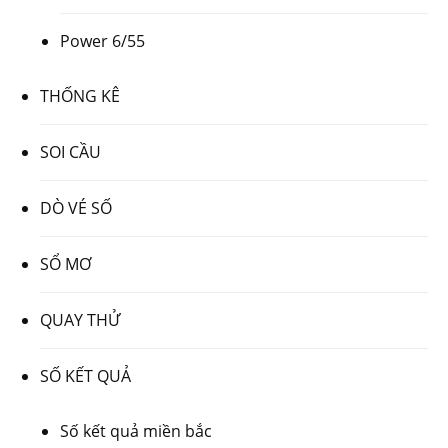
Power 6/55
THỐNG KÊ
SOI CẦU
DÒ VÉ SỐ
SỔ MƠ
QUAY THỬ
SỐ KẾT QUẢ
Số kết quả miền bắc