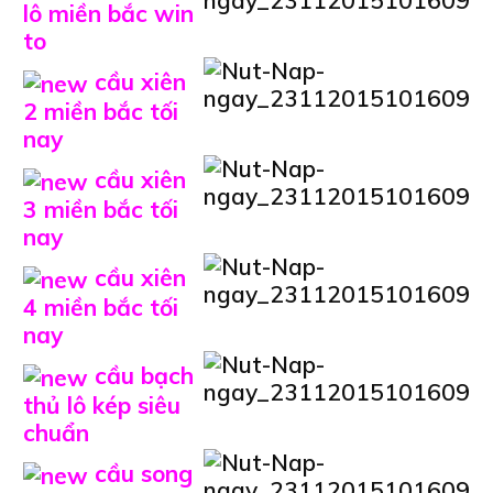
lô miền bắc win
to
cầu xiên
2 miền bắc tối
nay
cầu xiên
3 miền bắc tối
nay
cầu xiên
4 miền bắc tối
nay
cầu bạch
thủ lô kép siêu
chuẩn
cầu song