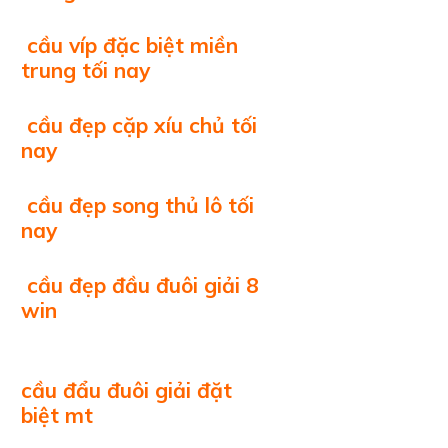
cầu víp đặc biệt miền
trung tối nay
cầu đẹp cặp xíu chủ tối
nay
cầu đẹp song thủ lô tối
nay
cầu đẹp đầu đuôi giải 8
win
cầu đẩu đuôi giải đặt
biệt mt