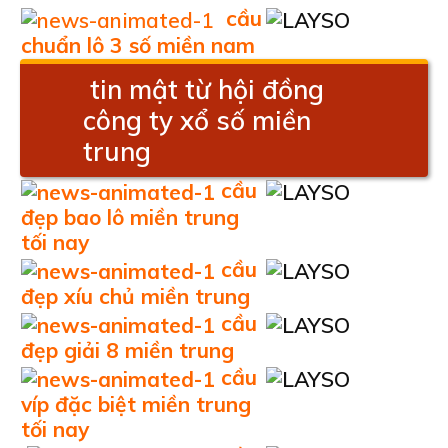
cầu
chuẩn lô 3 số miền nam
tin mật từ hội đồng
công ty xổ số miền
trung
cầu
đẹp bao lô miền trung
tối nay
cầu
đẹp xíu chủ miền trung
cầu
đẹp giải 8 miền trung
cầu
víp đặc biệt miền trung
tối nay