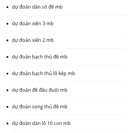
dự đoán dàn số đề mb
dự đoán xiên 3 mb
dự đoán xiên 2 mb
dự đoán bạch thủ đề mb
dự đoán bạch thủ lô kép mb
dự đoán đề đầu đuôi mb
dự đoán song thủ đề mb
dự đoán dàn lô 10 con mb