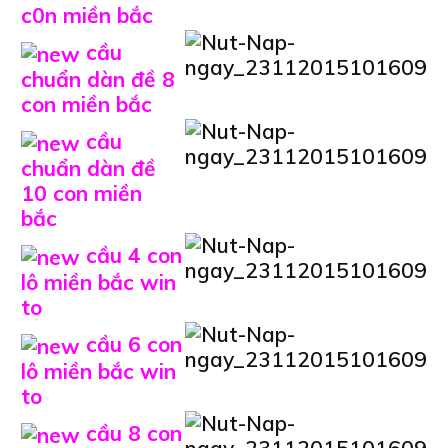
c0n miền bắc
cầu
chuẩn dàn đề 8
con miền bắc
cầu
chuẩn dàn đề
10 con miền
bắc
cầu 4 con
lô miền bắc win
to
cầu 6 con
lô miền bắc win
to
cầu 8 con