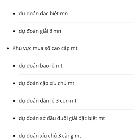
dự đoán đặc biệt mn
dự đoán giải 8 mn
Khu vực mua số cao cấp mt
dự đoán bao lô mt
dự đoán cặp xíu chủ mt
dự đoán dàn lô 3 con mt
dự đoán sớ đầu đuôi giải đặc biệt mt
dự đoán xíu chủ 3 càng mt