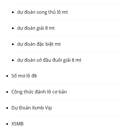
dự đoán song thủ lô mt
dự đoán giải 8 mt
dự đoán đặc biệt mt
dự đoán sớ đầu đuôi giải 8 mt
Sổ mơ lô đề
Công thức đánh lô cơ bản
Dự Đoán Xsmb Vip
XSMB