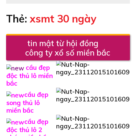
Thẻ:
xsmt 30 ngày
tin mật từ hội đồng
công ty xổ số miền bắc
cầu đẹp
độc thủ lô miền
bắc
cầu đẹp
song thủ lô
miền bắc
cầu đẹp
độc thủ lô 2