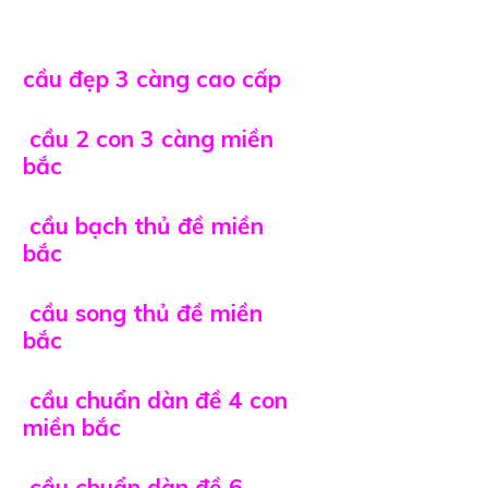
cầu đẹp 3 càng cao cấp
cầu 2 con 3 càng miền
bắc
cầu bạch thủ đề miền
bắc
cầu song thủ đề miền
bắc
cầu chuẩn dàn đề 4 con
miền bắc
cầu chuẩn dàn đề 6