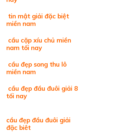
tin mật giải đặc biệt
miền nam
cầu cặp xíu chủ miền
nam tối nay
cầu đẹp song thu lô
miền nam
cầu đẹp đầu đuôi giải 8
tối nay
cầu đẹp đầu đuôi giải
đặc biêt