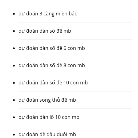
dự đoán 3 càng miền bắc
dự đoán dàn số đề mb
dự đoán dàn số đề 6 con mb
dự đoán dàn số đề 8 con mb
dự đoán dàn số đề 10 con mb
dự đoán song thủ đề mb
dự đoán dàn lô 10 con mb
dự đoán đề đầu đuôi mb