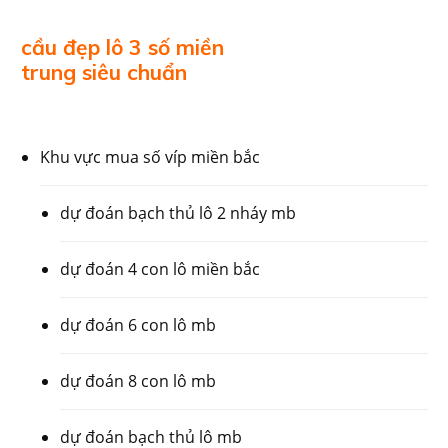
cầu đẹp lô 3 số miền
trung siêu chuẩn
Khu vực mua số víp miền bắc
dự đoán bạch thủ lô 2 nháy mb
dự đoán 4 con lô miền bắc
dự đoán 6 con lô mb
dự đoán 8 con lô mb
dự đoán bạch thủ lô mb