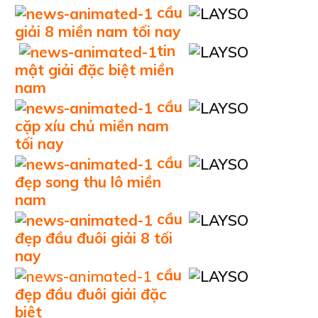
cầu
giải 8 miền nam tối nay
tin
mật giải đặc biệt miền
nam
cầu
cặp xíu chủ miền nam
tối nay
cầu
đẹp song thu lô miền
nam
cầu
đẹp đầu đuôi giải 8 tối
nay
cầu
đẹp đầu đuôi giải đặc
biêt