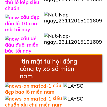
thủ lô kép siêu
chuẩn
cầu đẹp
dàn lô 10 con
mb tối nay
cầu đề
đầu đuôi miền
bắc tối nay
tin mật từ hội đồng
công ty xổ số miền
nam
cầu
đẹp bao lô miền nam
siều
chuẩn xíu chủ miền nam