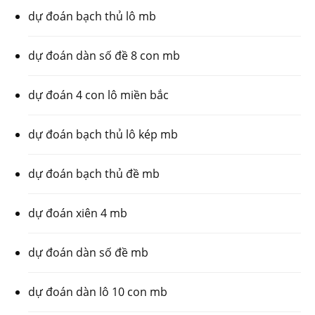
dự đoán bạch thủ lô mb
dự đoán dàn số đề 8 con mb
dự đoán 4 con lô miền bắc
dự đoán bạch thủ lô kép mb
dự đoán bạch thủ đề mb
dự đoán xiên 4 mb
dự đoán dàn số đề mb
dự đoán dàn lô 10 con mb