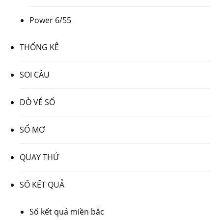
Power 6/55
THỐNG KÊ
SOI CẦU
DÒ VÉ SỐ
SỔ MƠ
QUAY THỬ
SỐ KẾT QUẢ
Số kết quả miền bắc