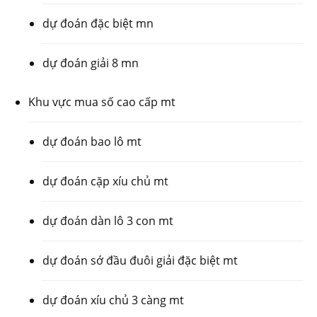
dự đoán đặc biệt mn
dự đoán giải 8 mn
Khu vực mua số cao cấp mt
dự đoán bao lô mt
dự đoán cặp xíu chủ mt
dự đoán dàn lô 3 con mt
dự đoán sớ đầu đuôi giải đặc biệt mt
dự đoán xíu chủ 3 càng mt