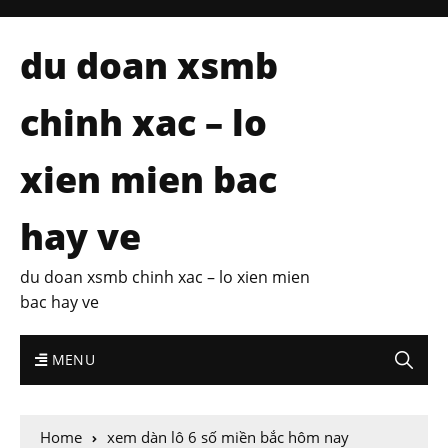
du doan xsmb
chinh xac – lo
xien mien bac
hay ve
du doan xsmb chinh xac – lo xien mien
bac hay ve
MENU
Home
xem dàn lô 6 số miền bắc hôm nay