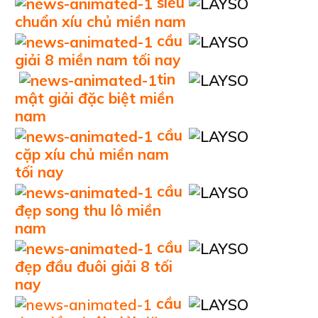
siều
chuẩn xíu chủ miền nam
cầu
giải 8 miền nam tối nay
tin
mật giải đặc biệt miền
nam
cầu
cặp xíu chủ miền nam
tối nay
cầu
đẹp song thu lô miền
nam
cầu
đẹp đầu đuôi giải 8 tối
nay
cầu