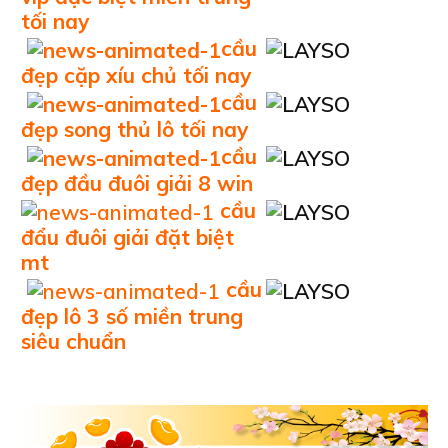
tối nay
cầu
đẹp cặp xíu chủ tối nay
cầu
đẹp song thủ lô tối nay
cầu
đẹp đầu đuôi giải 8 win
cầu
đẩu đuôi giải đặt biệt
mt
cầu
đẹp lô 3 số miền trung
siêu chuẩn