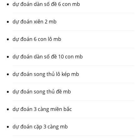
dự đoán dàn số đề 6 con mb
dự đoán xiên 2 mb
dự đoán 6 con lô mb
dự đoán dàn số đề 10 con mb
dự đoán song thủ lô kép mb
dự đoán song thủ đề mb
dự đoán 3 càng miền bắc
dự đoán cặp 3 càng mb