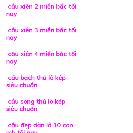
cầu xiên 2 miền bắc tối
nay
cầu xiên 3 miền bắc tối
nay
cầu xiên 4 miền bắc tối
nay
cầu bạch thủ lô kép
siêu chuẩn
cầu song thủ lô kép
siêu chuẩn
cầu đẹp dàn lô 10 con
mb tối nay