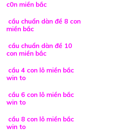
c0n miền bắc
cầu chuẩn dàn đề 8 con
miền bắc
cầu chuẩn dàn đề 10
con miền bắc
cầu 4 con lô miền bắc
win to
cầu 6 con lô miền bắc
win to
cầu 8 con lô miền bắc
win to