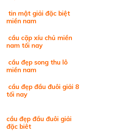
tin mật giải đặc biệt
miền nam
cầu cặp xíu chủ miền
nam tối nay
cầu đẹp song thu lô
miền nam
cầu đẹp đầu đuôi giải 8
tối nay
cầu đẹp đầu đuôi giải
đặc biêt