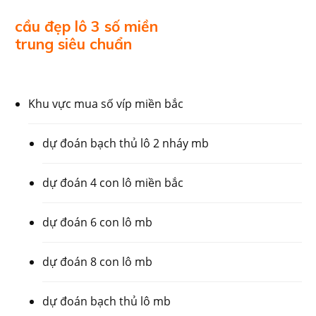
cầu đẹp lô 3 số miền
trung siêu chuẩn
Khu vực mua số víp miền bắc
dự đoán bạch thủ lô 2 nháy mb
dự đoán 4 con lô miền bắc
dự đoán 6 con lô mb
dự đoán 8 con lô mb
dự đoán bạch thủ lô mb