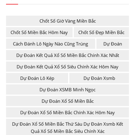
Chốt Số Giờ Vàng Miền Bắc
Chốt Số Miền Bắc Hôm Nay
Chốt Số Đẹp Miền Bắc
Cách Đánh Lô Ngày Nào Cũng Trúng
Dự Đoán
Dự Đoán Kết Quả Xổ Số Miền Bắc Chính Xác Nhất
Dự Đoán Kết Quả Xổ Số Siêu Chính Xác Hôm Nay
Dự Đoán Lô Kép
Dự Đoán Xsmb
Dự Đoán XSMB Minh Ngọc
Dự Đoán Xổ Số Miền Bắc
Dự Đoán Xổ Số Miền Bắc Chính Xác Hôm Nay
Dự Đoán Xổ Số Miền Bắc Thứ Sáu Dự Đoán Xsmb Kết
Quả Xổ Số Miền Bắc Siêu Chính Xác