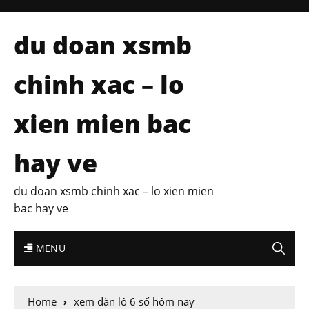
du doan xsmb
chinh xac – lo
xien mien bac
hay ve
du doan xsmb chinh xac – lo xien mien
bac hay ve
MENU
Home
xem dàn lô 6 số hôm nay