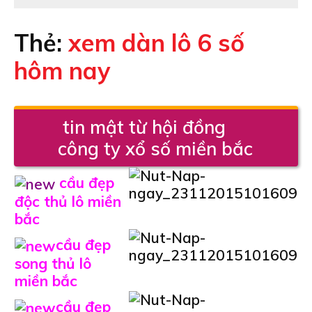
Thẻ:
xem dàn lô 6 số
hôm nay
tin mật từ hội đồng
công ty xổ số miền bắc
cầu đẹp
độc thủ lô miền
bắc
cầu đẹp
song thủ lô
miền bắc
cầu đẹp