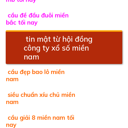
cầu đề đầu đuôi miền
bắc tối nay
tin mật từ hội đồng
công ty xổ số miền
nam
cầu đẹp bao lô miền
nam
siều chuẩn xíu chủ miền
nam
cầu giải 8 miền nam tối
nay