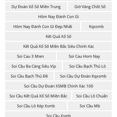
Dự Đoán Xổ Số Miền Trung
Giờ Vàng Chốt Số
Hôm Nay Đánh Con Gì
Hôm Nay Đánh Con Gì Đẹp Nhất
Kqxsmb
Kết Quả Xổ Số
Kết Quả Xổ Số Miền Bắc Siêu Chính Xác
Soi Cau 3 Mien
Soi Cau Hom Nay
Soi Cầu Ba Càng Siêu Víp
Soi Cầu Bạch Thủ Lô
Soi Cầu Bạch Thủ Đề
Soi Cầu Dự Đoán Kqxsmb
Soi Cầu Dự Đoán XSMB Chính Xác 100
Soi Cầu Kết Quả Xổ Số Miền Bắc
Soi Cầu Lô Chuẩn
Soi Cầu Lô Kép Xsmb
Soi Cầu Mb
Soi Cầu Xsmb