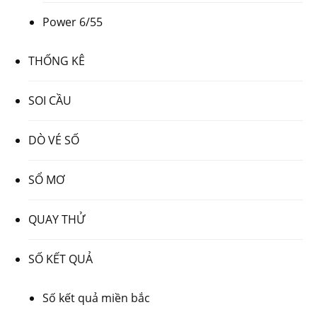
Power 6/55
THỐNG KÊ
SOI CẦU
DÒ VÉ SỐ
SỔ MƠ
QUAY THỬ
SỐ KẾT QUẢ
Số kết quả miền bắc