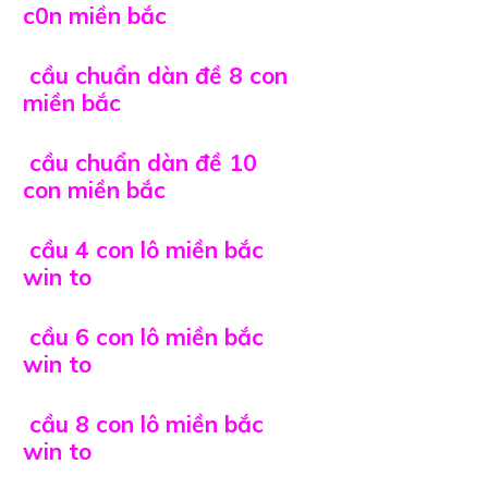
c0n miền bắc
cầu chuẩn dàn đề 8 con
miền bắc
cầu chuẩn dàn đề 10
con miền bắc
cầu 4 con lô miền bắc
win to
cầu 6 con lô miền bắc
win to
cầu 8 con lô miền bắc
win to