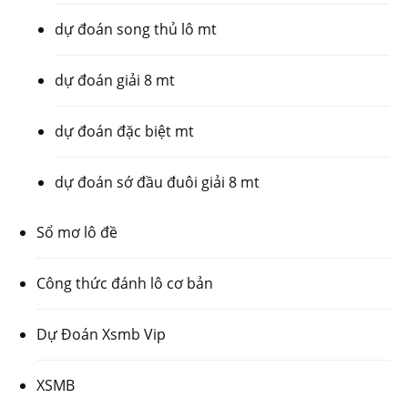
dự đoán song thủ lô mt
dự đoán giải 8 mt
dự đoán đặc biệt mt
dự đoán sớ đầu đuôi giải 8 mt
Sổ mơ lô đề
Công thức đánh lô cơ bản
Dự Đoán Xsmb Vip
XSMB