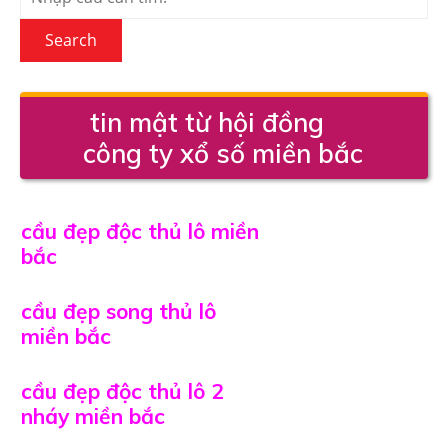
Search
tin mật từ hội đồng
công ty xổ số miền bắc
cầu đẹp độc thủ lô miền
bắc
cầu đẹp song thủ lô
miền bắc
cầu đẹp độc thủ lô 2
nháy miền bắc