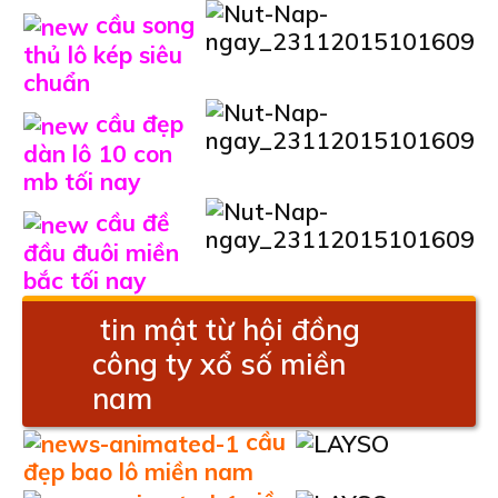
cầu song
thủ lô kép siêu
chuẩn
cầu đẹp
dàn lô 10 con
mb tối nay
cầu đề
đầu đuôi miền
bắc tối nay
tin mật từ hội đồng
công ty xổ số miền
nam
cầu
đẹp bao lô miền nam