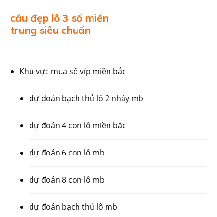
cầu đẹp lô 3 số miền
trung siêu chuẩn
Khu vực mua số víp miền bắc
dự đoán bạch thủ lô 2 nháy mb
dự đoán 4 con lô miền bắc
dự đoán 6 con lô mb
dự đoán 8 con lô mb
dự đoán bạch thủ lô mb