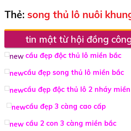
Thẻ:
song thủ lô nuôi khun
tin mật từ hội đồng công
cầu đẹp độc thủ lô miền bắc
cầu đẹp song thủ lô miền bắc
cầu đẹp độc thủ lô 2 nháy miền
cầu đẹp 3 càng cao cấp
cầu 2 con 3 càng miền bắc