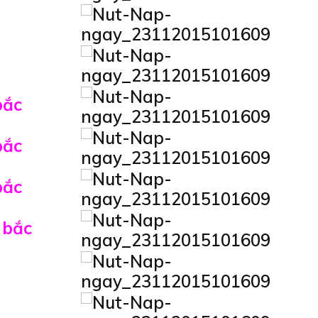
bắc
bắc
bắc
 bắc