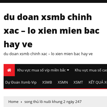
du doan xsmb chinh
xac – lo xien mien bac
hay ve
du doan xsmb chinh xac – lo xien mien bac hay ve
Khu vực mua số víp miền bắc
Khu vực mua số ca
Dự Đoán Xsmb Vip
XSMB
XSMN
XSMT
KẾT QUẢ X
Home
song thủ lô nuôi khung 2 ngày 247