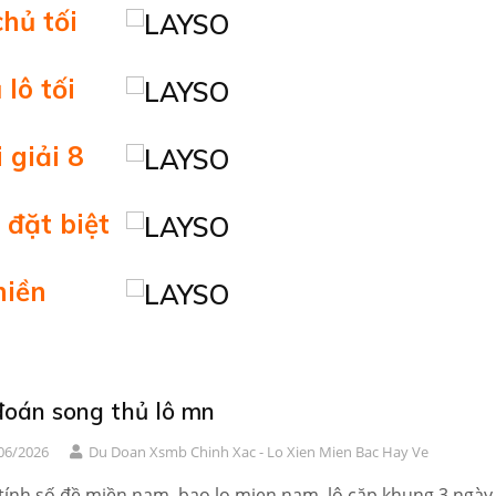
hủ tối
lô tối
 giải 8
 đặt biệt
miền
đoán song thủ lô mn
06/2026
Du Doan Xsmb Chinh Xac - Lo Xien Mien Bac Hay Ve
tính số đề miền nam, bao lo mien nam, lô cặp khung 3 ngày