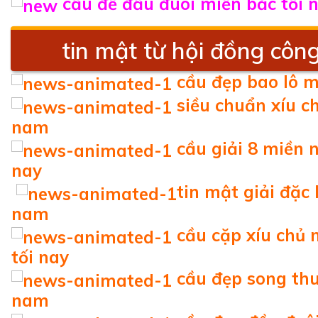
cầu đề đầu đuôi miền bắc tối 
tin mật từ hội đồng côn
cầu đẹp bao lô 
siều chuẩn xíu c
nam
cầu giải 8 miền 
nay
tin mật giải đặc 
nam
cầu cặp xíu chủ
tối nay
cầu đẹp song thu
nam