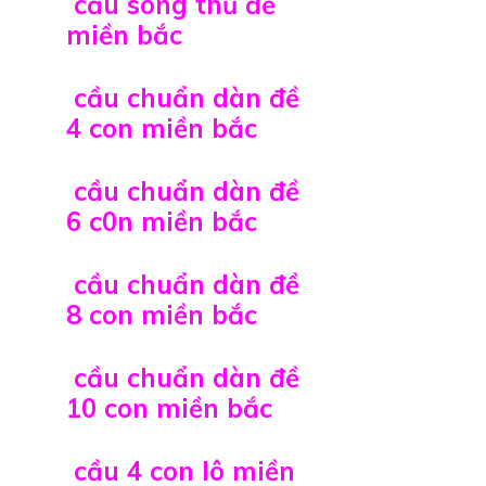
cầu song thủ đề
miền bắc
cầu chuẩn dàn đề
4 con miền bắc
cầu chuẩn dàn đề
6 c0n miền bắc
cầu chuẩn dàn đề
8 con miền bắc
cầu chuẩn dàn đề
10 con miền bắc
cầu 4 con lô miền