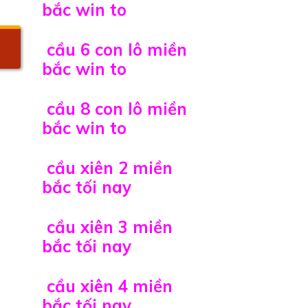
bắc win to
cầu 6 con lô miền
bắc win to
cầu 8 con lô miền
bắc win to
cầu xiên 2 miền
bắc tối nay
cầu xiên 3 miền
bắc tối nay
cầu xiên 4 miền
bắc tối nay