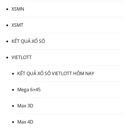
XSMN
XSMT
KẾT QUẢ XỔ SỐ
VIETLOTT
KẾT QUẢ XỔ SỐ VIETLOTT HÔM NAY
Mega 6×45
Max 3D
Max 4D