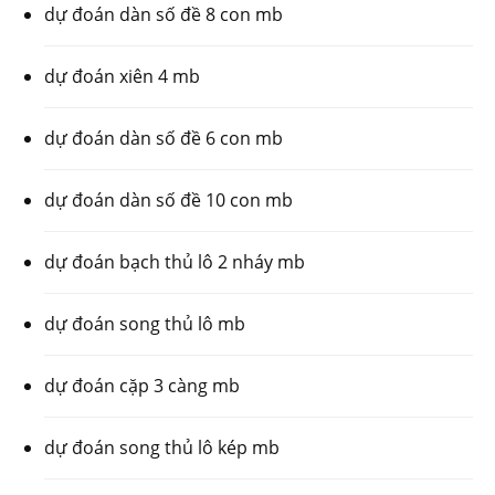
dự đoán dàn số đề 8 con mb
dự đoán xiên 4 mb
dự đoán dàn số đề 6 con mb
dự đoán dàn số đề 10 con mb
dự đoán bạch thủ lô 2 nháy mb
dự đoán song thủ lô mb
dự đoán cặp 3 càng mb
dự đoán song thủ lô kép mb