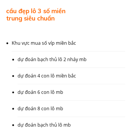
cầu đẹp lô 3 số miền
trung siêu chuẩn
Khu vực mua số víp miền bắc
dự đoán bạch thủ lô 2 nháy mb
dự đoán 4 con lô miền bắc
dự đoán 6 con lô mb
dự đoán 8 con lô mb
dự đoán bạch thủ lô mb