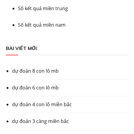
Số kết quả miền trung
Số kết quả miền nam
BÀI VIẾT MỚI
dự đoán 8 con lô mb
dự đoán 6 con lô mb
dự đoán 4 con lô miền bắc
dự đoán 3 càng miền bắc