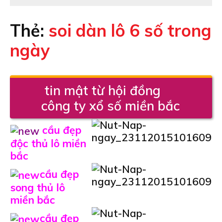
Thẻ:
soi dàn lô 6 số trong
ngày
tin mật từ hội đồng
công ty xổ số miền bắc
cầu đẹp
độc thủ lô miền
bắc
cầu đẹp
song thủ lô
miền bắc
cầu đẹp