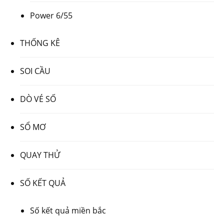
Power 6/55
THỐNG KÊ
SOI CẦU
DÒ VÉ SỐ
SỔ MƠ
QUAY THỬ
SỐ KẾT QUẢ
Số kết quả miền bắc