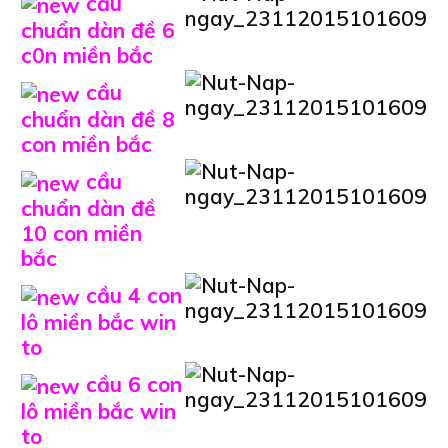
cầu
chuẩn dàn đề 6
c0n miền bắc
cầu
chuẩn dàn đề 8
con miền bắc
cầu
chuẩn dàn đề
10 con miền
bắc
cầu 4 con
lô miền bắc win
to
cầu 6 con
lô miền bắc win
to