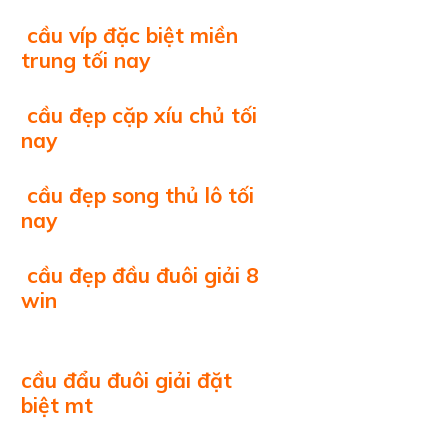
cầu víp đặc biệt miền
trung tối nay
cầu đẹp cặp xíu chủ tối
nay
cầu đẹp song thủ lô tối
nay
cầu đẹp đầu đuôi giải 8
win
cầu đẩu đuôi giải đặt
biệt mt