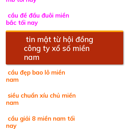
cầu đề đầu đuôi miền
bắc tối nay
tin mật từ hội đồng
công ty xổ số miền
nam
cầu đẹp bao lô miền
nam
siều chuẩn xíu chủ miền
nam
cầu giải 8 miền nam tối
nay