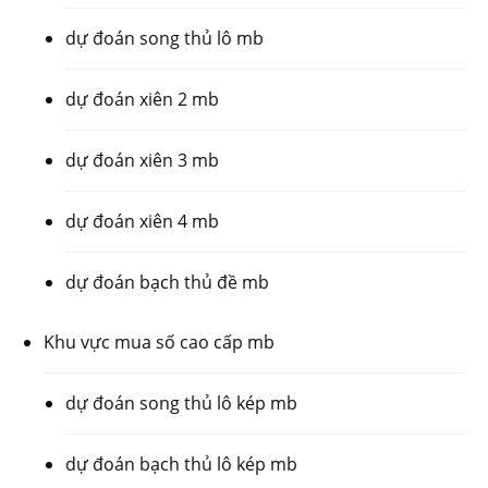
dự đoán song thủ lô mb
dự đoán xiên 2 mb
dự đoán xiên 3 mb
dự đoán xiên 4 mb
dự đoán bạch thủ đề mb
Khu vực mua số cao cấp mb
dự đoán song thủ lô kép mb
dự đoán bạch thủ lô kép mb