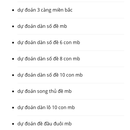
dự đoán 3 càng miền bắc
dự đoán dàn số đề mb
dự đoán dàn số đề 6 con mb
dự đoán dàn số đề 8 con mb
dự đoán dàn số đề 10 con mb
dự đoán song thủ đề mb
dự đoán dàn lô 10 con mb
dự đoán đề đầu đuôi mb