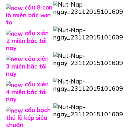
cầu 8 con
lô miền bắc win
to
cầu xiên
2 miền bắc tối
nay
cầu xiên
3 miền bắc tối
nay
cầu xiên
4 miền bắc tối
nay
cầu bạch
thủ lô kép siêu
chuẩn