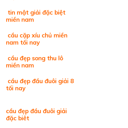
tin mật giải đặc biệt
miền nam
cầu cặp xíu chủ miền
nam tối nay
cầu đẹp song thu lô
miền nam
cầu đẹp đầu đuôi giải 8
tối nay
cầu đẹp đầu đuôi giải
đặc biêt