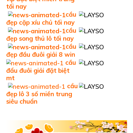
tối nay
cầu
đẹp cặp xíu chủ tối nay
cầu
đẹp song thủ lô tối nay
cầu
đẹp đầu đuôi giải 8 win
cầu
đẩu đuôi giải đặt biệt
mt
cầu
đẹp lô 3 số miền trung
siêu chuẩn