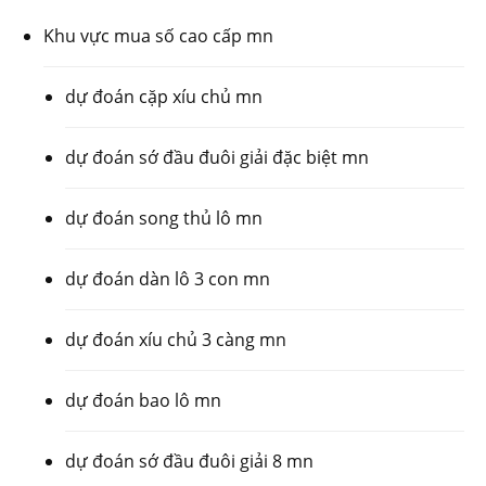
Khu vực mua số cao cấp mn
dự đoán cặp xíu chủ mn
dự đoán sớ đầu đuôi giải đặc biệt mn
dự đoán song thủ lô mn
dự đoán dàn lô 3 con mn
dự đoán xíu chủ 3 càng mn
dự đoán bao lô mn
dự đoán sớ đầu đuôi giải 8 mn