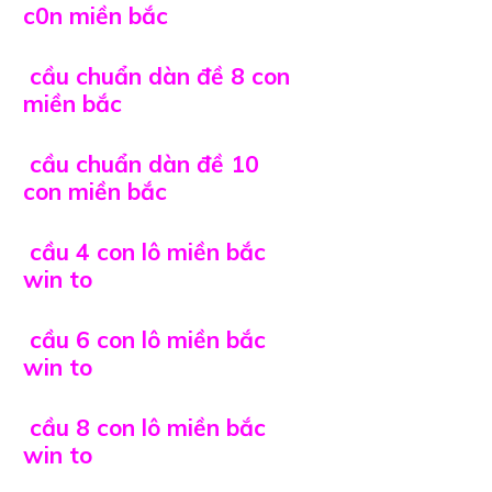
c0n miền bắc
cầu chuẩn dàn đề 8 con
miền bắc
cầu chuẩn dàn đề 10
con miền bắc
cầu 4 con lô miền bắc
win to
cầu 6 con lô miền bắc
win to
cầu 8 con lô miền bắc
win to