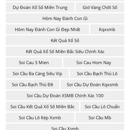
Dự Đoán Xổ Số Miền Trung
Giờ Vàng Chốt Số
Hôm Nay Đánh Con Gì
Hôm Nay Đánh Con Gì Đẹp Nhất
Kqxsmb
Kết Quả Xổ Số
Kết Quả Xổ Số Miền Bắc Siêu Chính Xác
Soi Cau 3 Mien
Soi Cau Hom Nay
Soi Cầu Ba Càng Siêu Víp
Soi Cầu Bạch Thủ Lô
Soi Cầu Bạch Thủ Đề
Soi Cầu Dự Đoán Kqxsmb
Soi Cầu Dự Đoán XSMB Chính Xác 100
Soi Cầu Kết Quả Xổ Số Miền Bắc
Soi Cầu Lô Chuẩn
Soi Cầu Lô Kép Xsmb
Soi Cầu Mb
Soi Cầu Xsmb