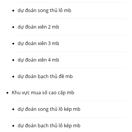
dự đoán song thủ lô mb
dự đoán xiên 2 mb
dự đoán xiên 3 mb
dự đoán xiên 4 mb
dự đoán bạch thủ đề mb
Khu vực mua số cao cấp mb
dự đoán song thủ lô kép mb
dự đoán bạch thủ lô kép mb