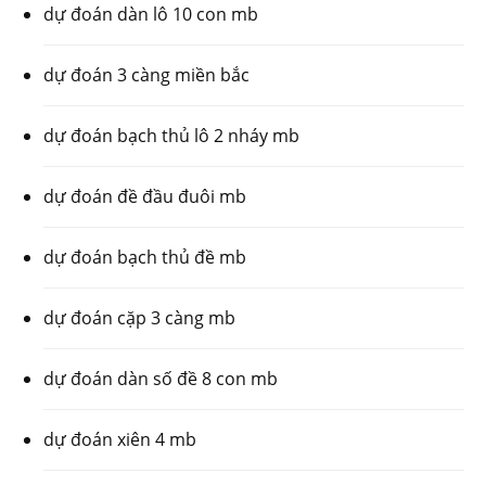
dự đoán dàn lô 10 con mb
dự đoán 3 càng miền bắc
dự đoán bạch thủ lô 2 nháy mb
dự đoán đề đầu đuôi mb
dự đoán bạch thủ đề mb
dự đoán cặp 3 càng mb
dự đoán dàn số đề 8 con mb
dự đoán xiên 4 mb