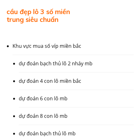
cầu đẹp lô 3 số miền
trung siêu chuẩn
Khu vực mua số víp miền bắc
dự đoán bạch thủ lô 2 nháy mb
dự đoán 4 con lô miền bắc
dự đoán 6 con lô mb
dự đoán 8 con lô mb
dự đoán bạch thủ lô mb