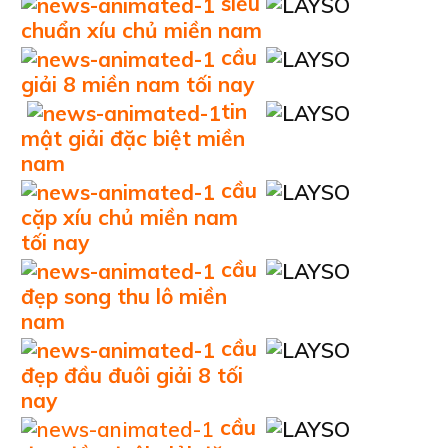
siều
chuẩn xíu chủ miền nam
cầu
giải 8 miền nam tối nay
tin
mật giải đặc biệt miền
nam
cầu
cặp xíu chủ miền nam
tối nay
cầu
đẹp song thu lô miền
nam
cầu
đẹp đầu đuôi giải 8 tối
nay
cầu