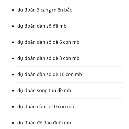
dự đoán 3 càng miền bắc
dự đoán dàn số đề mb
dự đoán dàn số đề 6 con mb
dự đoán dàn số đề 8 con mb
dự đoán dàn số đề 10 con mb
dự đoán song thủ đề mb
dự đoán dàn lô 10 con mb
dự đoán đề đầu đuôi mb