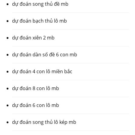
dự đoán song thủ đề mb
dự đoán bạch thủ lô mb
dự đoán xiên 2 mb
dự đoán dàn số đề 6 con mb
dự đoán 4 con lô miền bắc
dự đoán 8 con lô mb
dự đoán 6 con lô mb
dự đoán song thủ lô kép mb