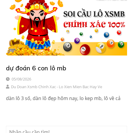
dự đoán 6 con lô mb
05/08/2026
Du Doan Xsmb Chinh Xac - Lo Xien Mien Bac Hay Ve
dàn lô 3 số, dàn lô đẹp hôm nay, lo kep mb, lô về cả