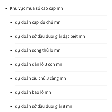
Khu vực mua số cao cấp mn
dự đoán cặp xíu chủ mn
dự đoán sớ đầu đuôi giải đặc biệt mn
dự đoán song thủ lô mn
dự đoán dàn lô 3 con mn
dự đoán xíu chủ 3 càng mn
dự đoán bao lô mn
dự đoán sớ đầu đuôi giải 8 mn