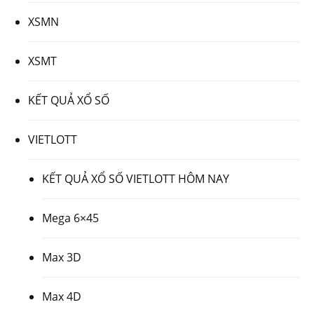
XSMN
XSMT
KẾT QUẢ XỔ SỐ
VIETLOTT
KẾT QUẢ XỔ SỐ VIETLOTT HÔM NAY
Mega 6×45
Max 3D
Max 4D