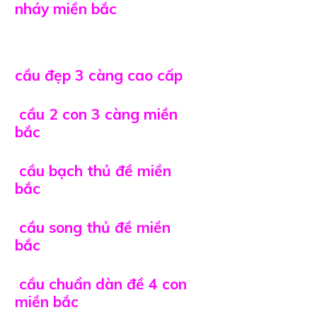
nháy miền bắc
cầu đẹp 3 càng cao cấp
cầu 2 con 3 càng miền
bắc
cầu bạch thủ đề miền
bắc
cầu song thủ đề miền
bắc
cầu chuẩn dàn đề 4 con
miền bắc