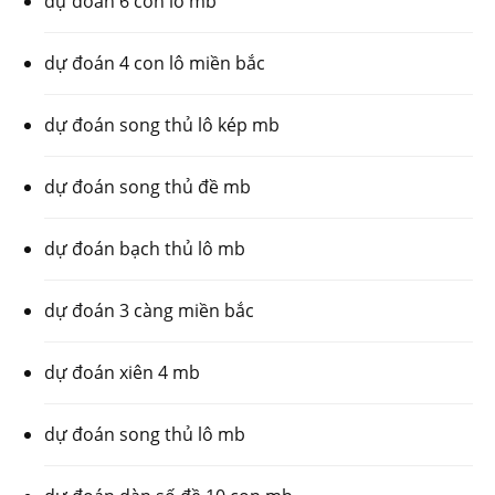
dự đoán 6 con lô mb
dự đoán 4 con lô miền bắc
dự đoán song thủ lô kép mb
dự đoán song thủ đề mb
dự đoán bạch thủ lô mb
dự đoán 3 càng miền bắc
dự đoán xiên 4 mb
dự đoán song thủ lô mb