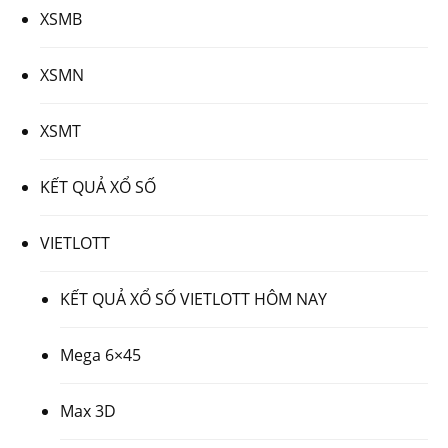
XSMB
XSMN
XSMT
KẾT QUẢ XỔ SỐ
VIETLOTT
KẾT QUẢ XỔ SỐ VIETLOTT HÔM NAY
Mega 6×45
Max 3D