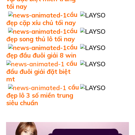
tối nay
cầu
đẹp cặp xíu chủ tối nay
cầu
đẹp song thủ lô tối nay
cầu
đẹp đầu đuôi giải 8 win
cầu
đẩu đuôi giải đặt biệt
mt
cầu
đẹp lô 3 số miền trung
siêu chuẩn