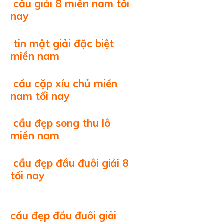
cầu giải 8 miền nam tối
nay
tin mật giải đặc biệt
miền nam
cầu cặp xíu chủ miền
nam tối nay
cầu đẹp song thu lô
miền nam
cầu đẹp đầu đuôi giải 8
tối nay
cầu đẹp đầu đuôi giải