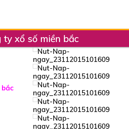
 ty xổ số miền bắc
 bắc