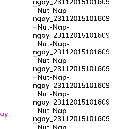
n
n
nay