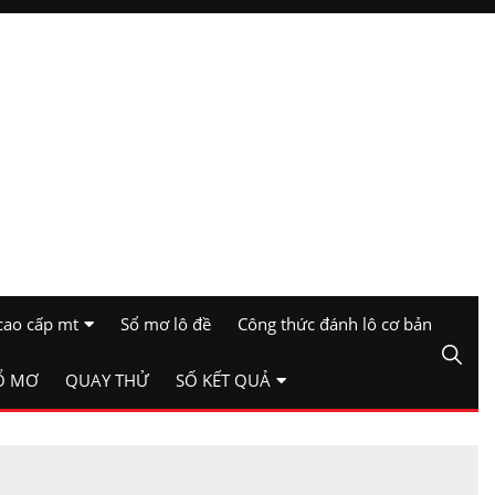
cao cấp mt
Sổ mơ lô đề
Công thức đánh lô cơ bản
Ổ MƠ
QUAY THỬ
SỐ KẾT QUẢ