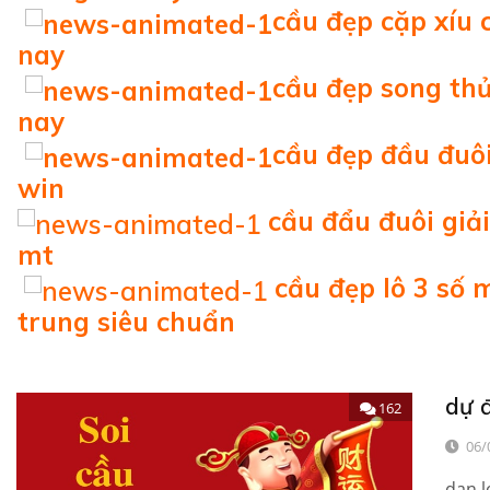
cầu đẹp cặp xíu c
nay
cầu đẹp song thủ 
nay
cầu đẹp đầu đuôi
win
cầu đẩu đuôi giải
mt
cầu đẹp lô 3 số 
trung siêu chuẩn
dự 
162
06/
dan l