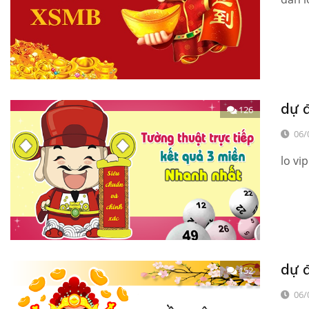
dự 
126
06/
lo vi
dự 
152
06/