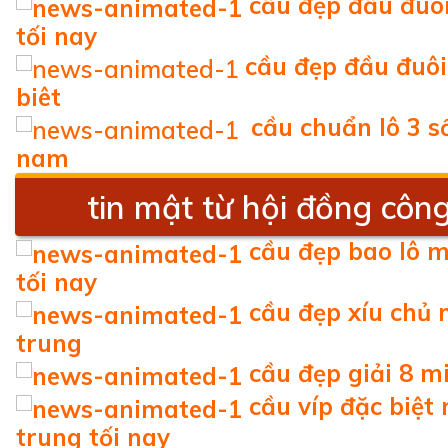
cầu đẹp đầu đuôi
tối nay
cầu đẹp đầu đuôi
biêt
cầu chuẩn lô 3 s
nam
tin mật từ hội đồng công
cầu đẹp bao lô m
tối nay
cầu đẹp xíu chủ 
trung
cầu đẹp giải 8 m
cầu víp đặc biệt
trung tối nay