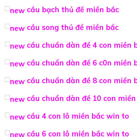
cầu bạch thủ đề miền bắc
cầu song thủ đề miền bắc
cầu chuẩn dàn đề 4 con miền 
cầu chuẩn dàn đề 6 c0n miền 
cầu chuẩn dàn đề 8 con miền 
cầu chuẩn dàn đề 10 con miền
cầu 4 con lô miền bắc win to
cầu 6 con lô miền bắc win to