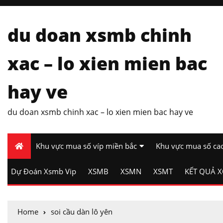
du doan xsmb chinh
xac – lo xien mien bac
hay ve
du doan xsmb chinh xac – lo xien mien bac hay ve
Khu vực mua số víp miền bắc
Khu vực mua số ca
Dự Đoán Xsmb Vip
XSMB
XSMN
XSMT
KẾT QUẢ X
Home
soi cầu dàn lô yên