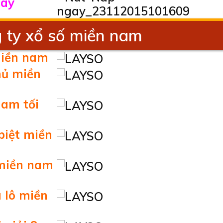
nay
g ty xổ số miền nam
miền nam
hủ miền
nam tối
biệt miền
 miền nam
 lô miền