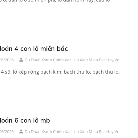
đoán 4 con lô miền bắc
06/2026
Du Doan Xsmb Chinh Xac - Lo Xien Mien Bac Hay Ve
p 4 số, lô kép rồng bạch kim, bach thu lo, bạch thu lo,
đoán 6 con lô mb
06/2026
Du Doan Xsmb Chinh Xac - Lo Xien Mien Bac Hay Ve