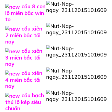
cầu 8 con
lô miền bắc win
to
cầu xiên
2 miền bắc tối
nay
cầu xiên
3 miền bắc tối
nay
cầu xiên
4 miền bắc tối
nay
cầu bạch
thủ lô kép siêu
chuẩn