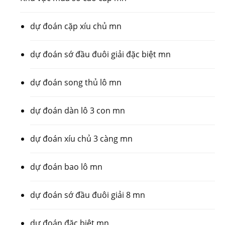
dự đoán cặp xíu chủ mn
dự đoán sớ đầu đuôi giải đặc biệt mn
dự đoán song thủ lô mn
dự đoán dàn lô 3 con mn
dự đoán xíu chủ 3 càng mn
dự đoán bao lô mn
dự đoán sớ đầu đuôi giải 8 mn
dự đoán đặc biệt mn