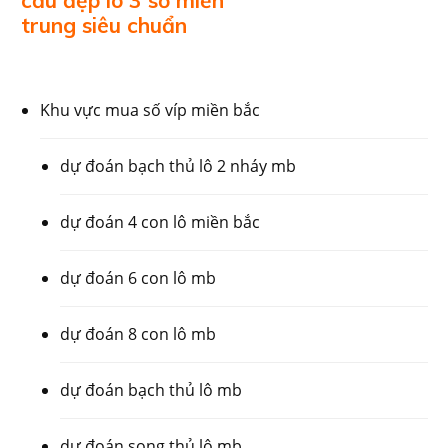
trung siêu chuẩn
Khu vực mua số víp miền bắc
dự đoán bạch thủ lô 2 nháy mb
dự đoán 4 con lô miền bắc
dự đoán 6 con lô mb
dự đoán 8 con lô mb
dự đoán bạch thủ lô mb
dự đoán song thủ lô mb