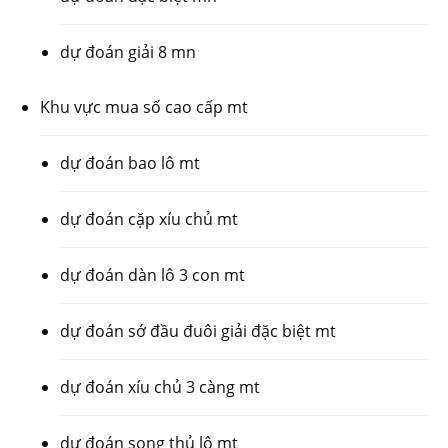
dự đoán giải 8 mn
Khu vực mua số cao cấp mt
dự đoán bao lô mt
dự đoán cặp xíu chủ mt
dự đoán dàn lô 3 con mt
dự đoán sớ đầu đuôi giải đặc biệt mt
dự đoán xíu chủ 3 càng mt
dự đoán song thủ lô mt