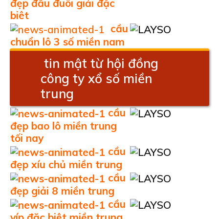
đẹp đầu đuôi giải đặc
biêt
cầu
chuẩn lô 3 số miền nam
tin mật từ hội đồng
công ty xổ số miền
trung
cầu
đẹp bao lô miền trung
tối nay
cầu
đẹp xíu chủ miền trung
cầu
đẹp giải 8 miền trung
cầu
víp đặc biệt miền trung