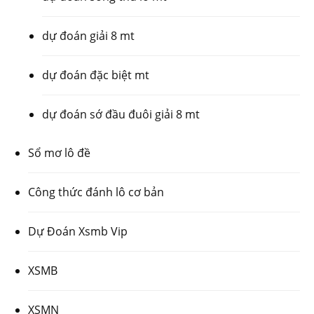
dự đoán giải 8 mt
dự đoán đặc biệt mt
dự đoán sớ đầu đuôi giải 8 mt
Sổ mơ lô đề
Công thức đánh lô cơ bản
Dự Đoán Xsmb Vip
XSMB
XSMN