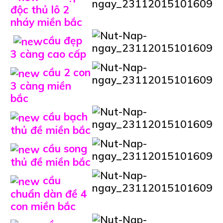
độc thủ lô 2
nháy miền bắc
cầu đẹp
3 càng cao cấp
cầu 2 con
3 càng miền
bắc
cầu bạch
thủ đề miền bắc
cầu song
thủ đề miền bắc
cầu
chuẩn dàn đề 4
con miền bắc