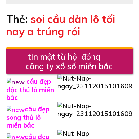
Thẻ:
soi cầu dàn lô tối
nay a trúng rồi
tin mật từ hội đồng
công ty xổ số miền bắc
cầu đẹp
độc thủ lô miền
bắc
cầu đẹp
song thủ lô
miền bắc
cầu đẹp