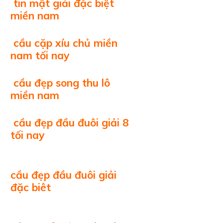
tin mật giải đặc biệt
miền nam
cầu cặp xíu chủ miền
nam tối nay
cầu đẹp song thu lô
miền nam
cầu đẹp đầu đuôi giải 8
tối nay
cầu đẹp đầu đuôi giải
đặc biêt