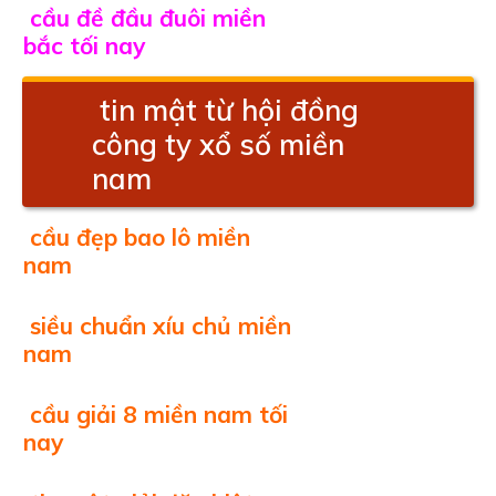
cầu đề đầu đuôi miền
bắc tối nay
tin mật từ hội đồng
công ty xổ số miền
nam
cầu đẹp bao lô miền
nam
siều chuẩn xíu chủ miền
nam
cầu giải 8 miền nam tối
nay