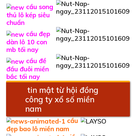
cầu song
thủ lô kép siêu
chuẩn
cầu đẹp
dàn lô 10 con
mb tối nay
cầu đề
đầu đuôi miền
bắc tối nay
tin mật từ hội đồng
công ty xổ số miền
nam
cầu
đẹp bao lô miền nam