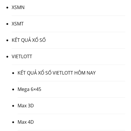
XSMN
XSMT
KẾT QUẢ XỔ SỐ
VIETLOTT
KẾT QUẢ XỔ SỐ VIETLOTT HÔM NAY
Mega 6×45
Max 3D
Max 4D