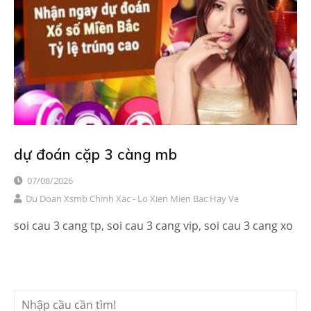
dự đoán cặp 3 càng mb
07/08/2026
Du Doan Xsmb Chinh Xac - Lo Xien Mien Bac Hay Ve
soi cau 3 cang tp, soi cau 3 cang vip, soi cau 3 cang xo