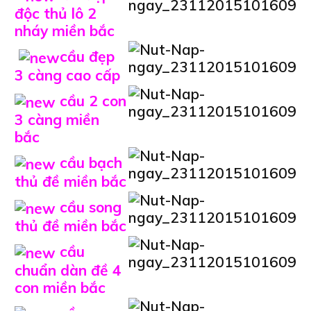
độc thủ lô 2
nháy miền bắc
cầu đẹp
3 càng cao cấp
cầu 2 con
3 càng miền
bắc
cầu bạch
thủ đề miền bắc
cầu song
thủ đề miền bắc
cầu
chuẩn dàn đề 4
con miền bắc