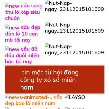
cầu song
thủ lô kép siêu
chuẩn
cầu đẹp
dàn lô 10 con
mb tối nay
cầu đề
đầu đuôi miền
bắc tối nay
tin mật từ hội đồng
công ty xổ số miền
nam
cầu
đẹp bao lô miền nam