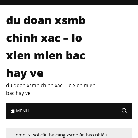
du doan xsmb
chinh xac – lo
xien mien bac
hay ve
du doan xsmb chinh xac – lo xien mien
bac hay ve
MENU
Home
soi cầu ba càng xsmb ăn bao nhiêu