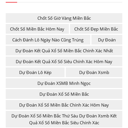
Chốt Số Giờ Vàng Miền Bắc
Chốt Số Miền Bắc Hôm Nay
Chốt Số Đẹp Miền Bắc
Cách Đánh Lô Ngày Nào Cũng Trúng
Dự Đoán
Dự Đoán Kết Quả Xổ Số Miền Bắc Chính Xác Nhất
Dự Đoán Kết Quả Xổ Số Siêu Chính Xác Hôm Nay
Dự Đoán Lô Kép
Dự Đoán Xsmb
Dự Đoán XSMB Minh Ngọc
Dự Đoán Xổ Số Miền Bắc
Dự Đoán Xổ Số Miền Bắc Chính Xác Hôm Nay
Dự Đoán Xổ Số Miền Bắc Thứ Sáu Dự Đoán Xsmb Kết
Quả Xổ Số Miền Bắc Siêu Chính Xác