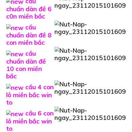
cầu
chuẩn dàn đề 6
c0n miền bắc
cầu
chuẩn dàn đề 8
con miền bắc
cầu
chuẩn dàn đề
10 con miền
bắc
cầu 4 con
lô miền bắc win
to
cầu 6 con
lô miền bắc win
to