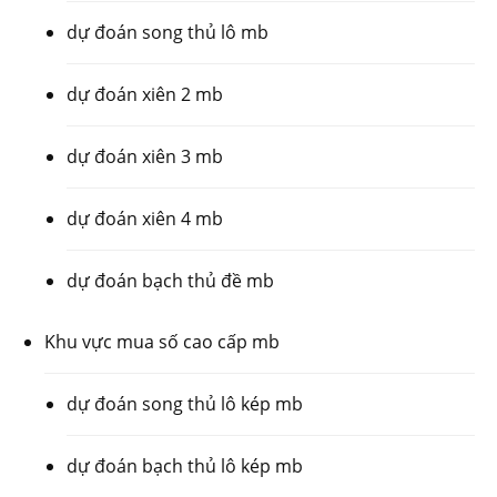
dự đoán song thủ lô mb
dự đoán xiên 2 mb
dự đoán xiên 3 mb
dự đoán xiên 4 mb
dự đoán bạch thủ đề mb
Khu vực mua số cao cấp mb
dự đoán song thủ lô kép mb
dự đoán bạch thủ lô kép mb