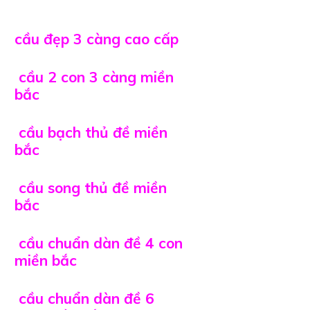
cầu đẹp 3 càng cao cấp
cầu 2 con 3 càng miền
bắc
cầu bạch thủ đề miền
bắc
cầu song thủ đề miền
bắc
cầu chuẩn dàn đề 4 con
miền bắc
cầu chuẩn dàn đề 6