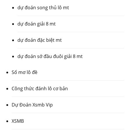
dự đoán song thủ lô mt
dự đoán giải 8 mt
dự đoán đặc biệt mt
dự đoán sớ đầu đuôi giải 8 mt
Sổ mơ lô đề
Công thức đánh lô cơ bản
Dự Đoán Xsmb Vip
XSMB