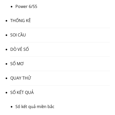
Power 6/55
THỐNG KÊ
SOI CẦU
DÒ VÉ SỐ
SỔ MƠ
QUAY THỬ
SỐ KẾT QUẢ
Số kết quả miền bắc