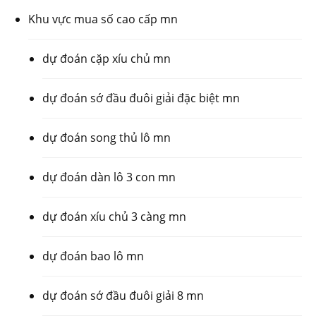
Khu vực mua số cao cấp mn
dự đoán cặp xíu chủ mn
dự đoán sớ đầu đuôi giải đặc biệt mn
dự đoán song thủ lô mn
dự đoán dàn lô 3 con mn
dự đoán xíu chủ 3 càng mn
dự đoán bao lô mn
dự đoán sớ đầu đuôi giải 8 mn