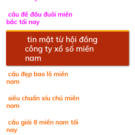
cầu đề đầu đuôi miền
bắc tối nay
tin mật từ hội đồng
công ty xổ số miền
nam
cầu đẹp bao lô miền
nam
siều chuẩn xíu chủ miền
nam
cầu giải 8 miền nam tối
nay