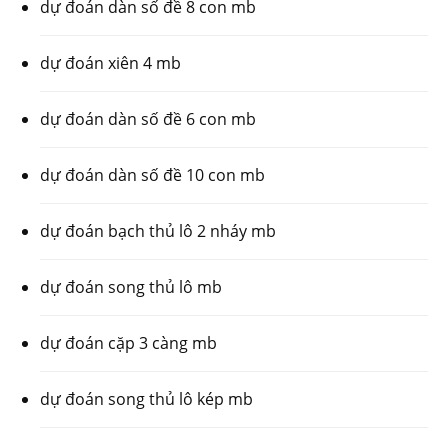
dự đoán dàn số đề 8 con mb
dự đoán xiên 4 mb
dự đoán dàn số đề 6 con mb
dự đoán dàn số đề 10 con mb
dự đoán bạch thủ lô 2 nháy mb
dự đoán song thủ lô mb
dự đoán cặp 3 càng mb
dự đoán song thủ lô kép mb