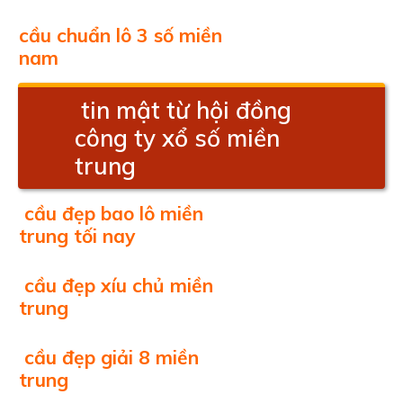
cầu chuẩn lô 3 số miền
nam
tin mật từ hội đồng
công ty xổ số miền
trung
cầu đẹp bao lô miền
trung tối nay
cầu đẹp xíu chủ miền
trung
cầu đẹp giải 8 miền
trung