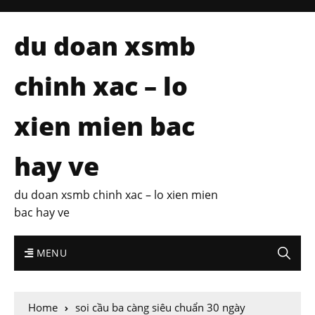
du doan xsmb
chinh xac – lo
xien mien bac
hay ve
du doan xsmb chinh xac – lo xien mien
bac hay ve
MENU
Home
soi cầu ba càng siêu chuẩn 30 ngày