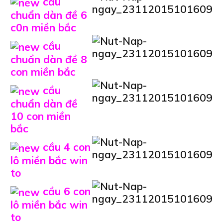
cầu
chuẩn dàn đề 6
c0n miền bắc
cầu
chuẩn dàn đề 8
con miền bắc
cầu
chuẩn dàn đề
10 con miền
bắc
cầu 4 con
lô miền bắc win
to
cầu 6 con
lô miền bắc win
to