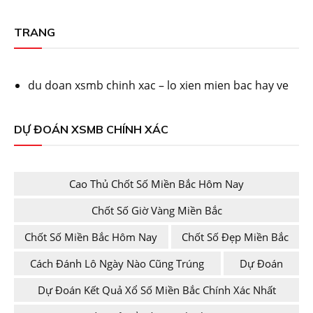
TRANG
du doan xsmb chinh xac – lo xien mien bac hay ve
DỰ ĐOÁN XSMB CHÍNH XÁC
Cao Thủ Chốt Số Miền Bắc Hôm Nay
Chốt Số Giờ Vàng Miền Bắc
Chốt Số Miền Bắc Hôm Nay
Chốt Số Đẹp Miền Bắc
Cách Đánh Lô Ngày Nào Cũng Trúng
Dự Đoán
Dự Đoán Kết Quả Xổ Số Miền Bắc Chính Xác Nhất