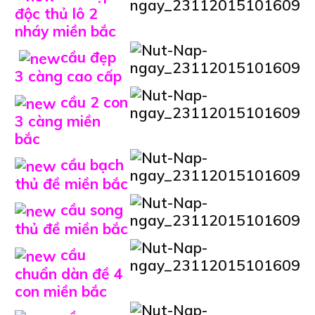
độc thủ lô 2
nháy miền bắc
cầu đẹp
3 càng cao cấp
cầu 2 con
3 càng miền
bắc
cầu bạch
thủ đề miền bắc
cầu song
thủ đề miền bắc
cầu
chuẩn dàn đề 4
con miền bắc