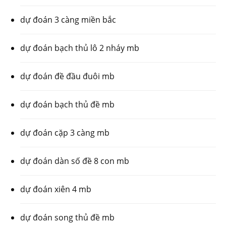
dự đoán 3 càng miền bắc
dự đoán bạch thủ lô 2 nháy mb
dự đoán đề đầu đuôi mb
dự đoán bạch thủ đề mb
dự đoán cặp 3 càng mb
dự đoán dàn số đề 8 con mb
dự đoán xiên 4 mb
dự đoán song thủ đề mb