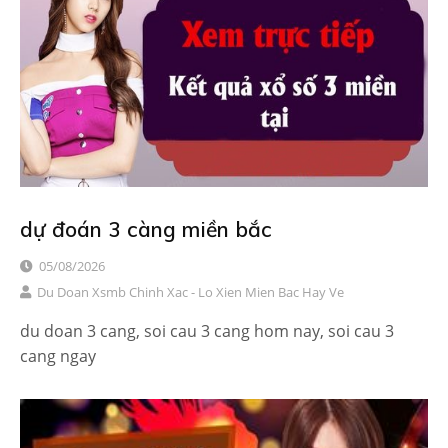
dự đoán 3 càng miền bắc
05/08/2026
Du Doan Xsmb Chinh Xac - Lo Xien Mien Bac Hay Ve
du doan 3 cang, soi cau 3 cang hom nay, soi cau 3
cang ngay