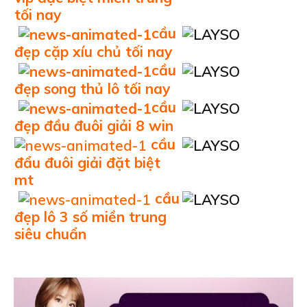
tối nay
cầu
đẹp cặp xíu chủ tối nay
cầu
đẹp song thủ lô tối nay
cầu
đẹp đầu đuôi giải 8 win
cầu
đẩu đuôi giải đặt biệt
mt
cầu
đẹp lô 3 số miền trung
siêu chuẩn