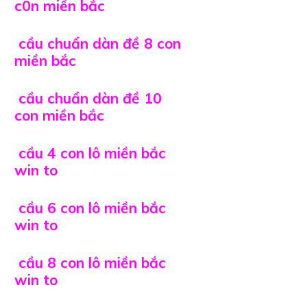
c0n miền bắc
cầu chuẩn dàn đề 8 con
miền bắc
cầu chuẩn dàn đề 10
con miền bắc
cầu 4 con lô miền bắc
win to
cầu 6 con lô miền bắc
win to
cầu 8 con lô miền bắc
win to