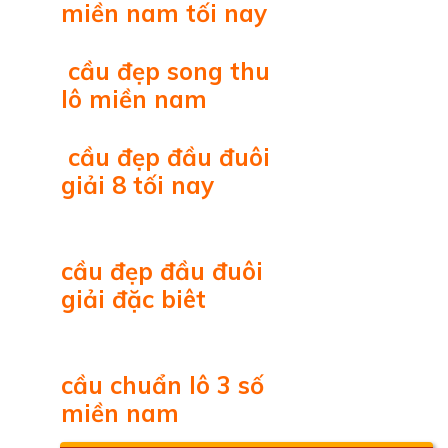
miền nam tối nay
cầu đẹp song thu
lô miền nam
cầu đẹp đầu đuôi
giải 8 tối nay
cầu đẹp đầu đuôi
giải đặc biêt
cầu chuẩn lô 3 số
miền nam