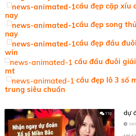
cầu đẹp cặp xíu c
nay
cầu đẹp song thủ 
nay
cầu đẹp đầu đuôi
win
cầu đẩu đuôi giải
mt
cầu đẹp lô 3 số 
trung siêu chuẩn
dự 
110
04/
soi c