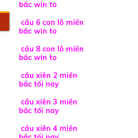
bắc win to
cầu 6 con lô miền
bắc win to
cầu 8 con lô miền
bắc win to
cầu xiên 2 miền
bắc tối nay
cầu xiên 3 miền
bắc tối nay
cầu xiên 4 miền
bắc tối nay