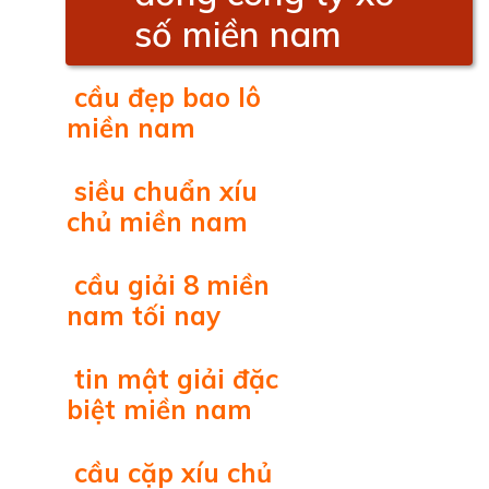
số miền nam
cầu đẹp bao lô
miền nam
siều chuẩn xíu
chủ miền nam
cầu giải 8 miền
nam tối nay
tin mật giải đặc
biệt miền nam
cầu cặp xíu chủ