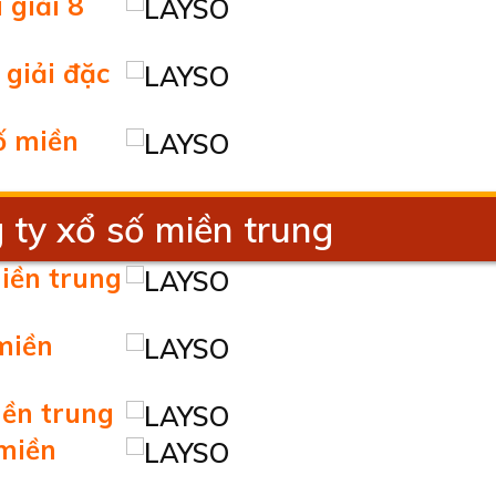
 giải 8
 giải đặc
ố miền
 ty xổ số miền trung
iền trung
miền
iền trung
 miền