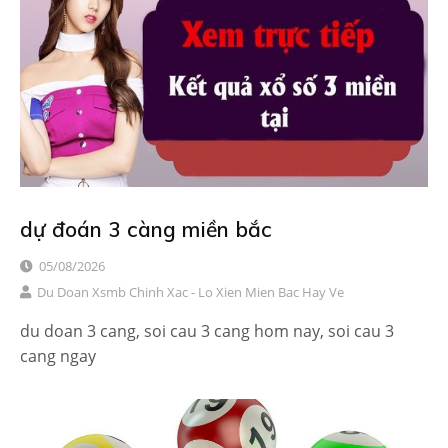
dự đoán 3 càng miền bắc
05/08/2026
Du Doan Xsmb Chinh Xac - Lo Xien Mien Bac Hay Ve
du doan 3 cang, soi cau 3 cang hom nay, soi cau 3
cang ngay