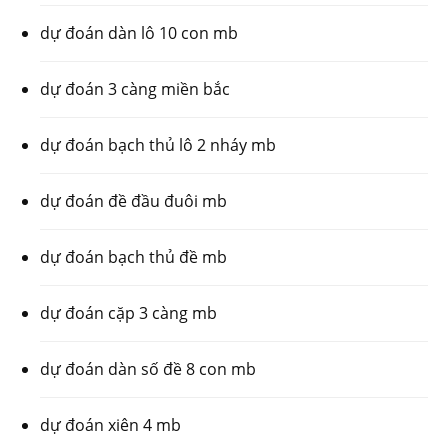
dự đoán dàn lô 10 con mb
dự đoán 3 càng miền bắc
dự đoán bạch thủ lô 2 nháy mb
dự đoán đề đầu đuôi mb
dự đoán bạch thủ đề mb
dự đoán cặp 3 càng mb
dự đoán dàn số đề 8 con mb
dự đoán xiên 4 mb