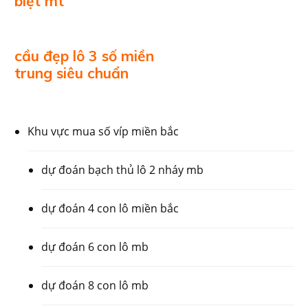
biệt mt
cầu đẹp lô 3 số miền
trung siêu chuẩn
Khu vực mua số víp miền bắc
dự đoán bạch thủ lô 2 nháy mb
dự đoán 4 con lô miền bắc
dự đoán 6 con lô mb
dự đoán 8 con lô mb