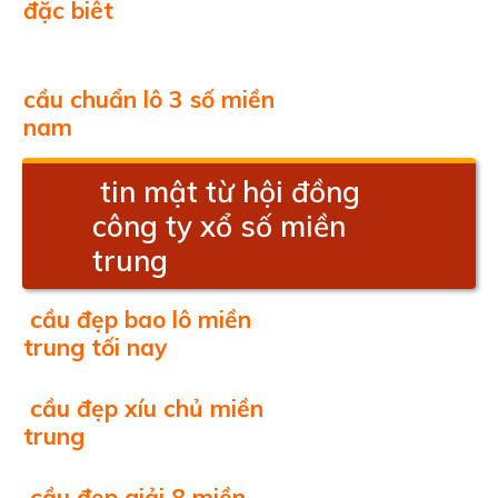
đặc biêt
cầu chuẩn lô 3 số miền
nam
tin mật từ hội đồng
công ty xổ số miền
trung
cầu đẹp bao lô miền
trung tối nay
cầu đẹp xíu chủ miền
trung
cầu đẹp giải 8 miền