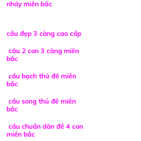
nháy miền bắc
cầu đẹp 3 càng cao cấp
cầu 2 con 3 càng miền
bắc
cầu bạch thủ đề miền
bắc
cầu song thủ đề miền
bắc
cầu chuẩn dàn đề 4 con
miền bắc