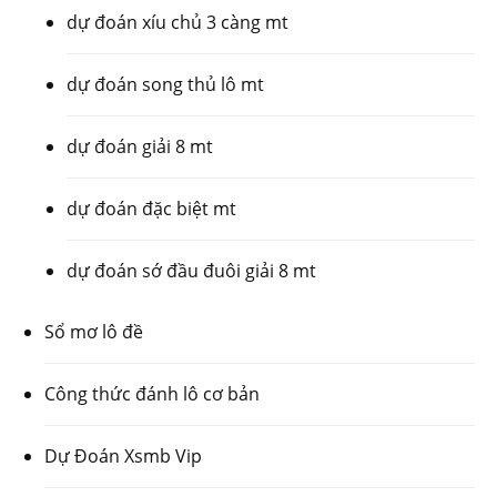
dự đoán xíu chủ 3 càng mt
dự đoán song thủ lô mt
dự đoán giải 8 mt
dự đoán đặc biệt mt
dự đoán sớ đầu đuôi giải 8 mt
Sổ mơ lô đề
Công thức đánh lô cơ bản
Dự Đoán Xsmb Vip