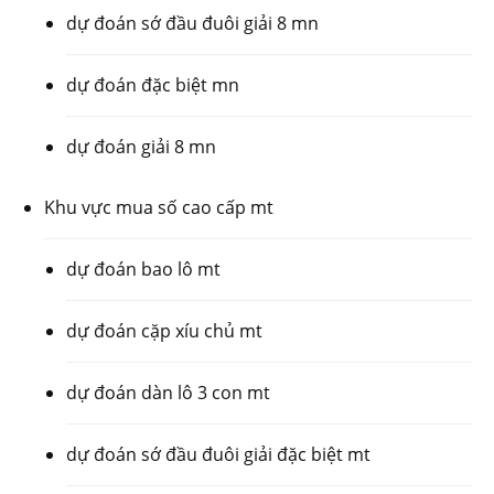
dự đoán sớ đầu đuôi giải 8 mn
dự đoán đặc biệt mn
dự đoán giải 8 mn
Khu vực mua số cao cấp mt
dự đoán bao lô mt
dự đoán cặp xíu chủ mt
dự đoán dàn lô 3 con mt
dự đoán sớ đầu đuôi giải đặc biệt mt