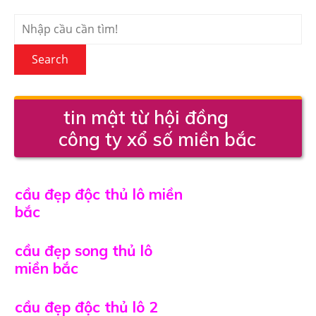
Search
tin mật từ hội đồng
công ty xổ số miền bắc
cầu đẹp độc thủ lô miền
bắc
cầu đẹp song thủ lô
miền bắc
cầu đẹp độc thủ lô 2