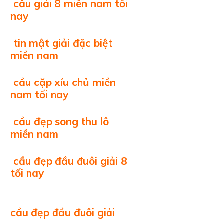
cầu giải 8 miền nam tối
nay
tin mật giải đặc biệt
miền nam
cầu cặp xíu chủ miền
nam tối nay
cầu đẹp song thu lô
miền nam
cầu đẹp đầu đuôi giải 8
tối nay
cầu đẹp đầu đuôi giải