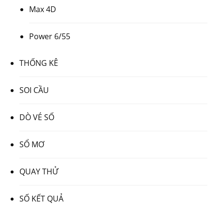
Max 4D
Power 6/55
THỐNG KÊ
SOI CẦU
DÒ VÉ SỐ
SỔ MƠ
QUAY THỬ
SỐ KẾT QUẢ