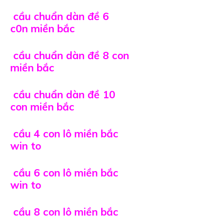
cầu chuẩn dàn đề 6
c0n miền bắc
cầu chuẩn dàn đề 8 con
miền bắc
cầu chuẩn dàn đề 10
con miền bắc
cầu 4 con lô miền bắc
win to
cầu 6 con lô miền bắc
win to
cầu 8 con lô miền bắc