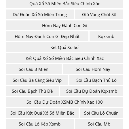
Quả Xổ Số Miền Bắc Siêu Chính Xác
Dự Đoán Xổ Số Miền Trung
Giờ Vàng Chốt Số
Hôm Nay Đánh Con Gì
Hôm Nay Đánh Con Gì Đẹp Nhất
Kqxsmb
Kết Quả Xổ Số
Kết Quả Xổ Số Miền Bắc Siêu Chính Xác
Soi Cau 3 Mien
Soi Cau Hom Nay
Soi Cầu Ba Càng Siêu Víp
Soi Cầu Bạch Thủ Lô
Soi Cầu Bạch Thủ Đề
Soi Cầu Dự Đoán Kqxsmb
Soi Cầu Dự Đoán XSMB Chính Xác 100
Soi Cầu Kết Quả Xổ Số Miền Bắc
Soi Cầu Lô Chuẩn
Soi Cầu Lô Kép Xsmb
Soi Cầu Mb