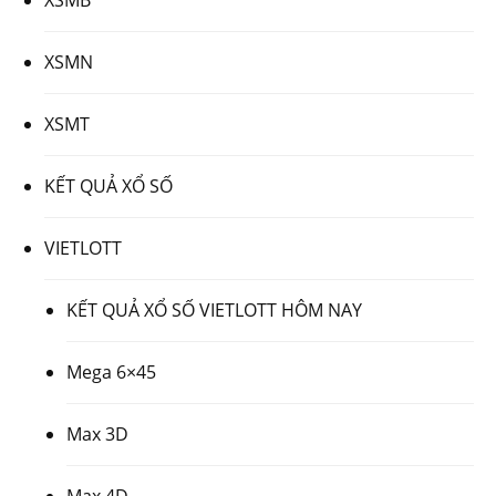
XSMN
XSMT
KẾT QUẢ XỔ SỐ
VIETLOTT
KẾT QUẢ XỔ SỐ VIETLOTT HÔM NAY
Mega 6×45
Max 3D
Max 4D