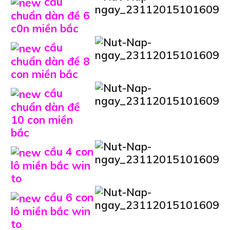
cầu
chuẩn dàn đề 6
c0n miền bắc
cầu
chuẩn dàn đề 8
con miền bắc
cầu
chuẩn dàn đề
10 con miền
bắc
cầu 4 con
lô miền bắc win
to
cầu 6 con
lô miền bắc win
to