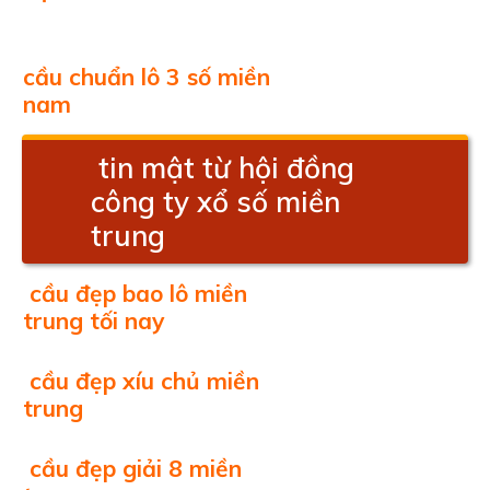
cầu chuẩn lô 3 số miền
nam
tin mật từ hội đồng
công ty xổ số miền
trung
cầu đẹp bao lô miền
trung tối nay
cầu đẹp xíu chủ miền
trung
cầu đẹp giải 8 miền