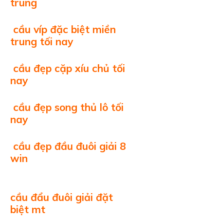
trung
cầu víp đặc biệt miền
trung tối nay
cầu đẹp cặp xíu chủ tối
nay
cầu đẹp song thủ lô tối
nay
cầu đẹp đầu đuôi giải 8
win
cầu đẩu đuôi giải đặt
biệt mt