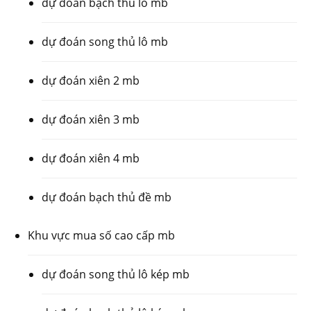
dự đoán bạch thủ lô mb
dự đoán song thủ lô mb
dự đoán xiên 2 mb
dự đoán xiên 3 mb
dự đoán xiên 4 mb
dự đoán bạch thủ đề mb
Khu vực mua số cao cấp mb
dự đoán song thủ lô kép mb