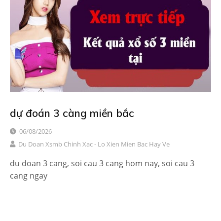
dự đoán 3 càng miền bắc
06/08/2026
Du Doan Xsmb Chinh Xac - Lo Xien Mien Bac Hay Ve
du doan 3 cang, soi cau 3 cang hom nay, soi cau 3
cang ngay