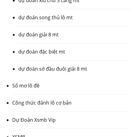
dự đoán xíu chủ 3 càng mt
dự đoán song thủ lô mt
dự đoán giải 8 mt
dự đoán đặc biệt mt
dự đoán sớ đầu đuôi giải 8 mt
Sổ mơ lô đề
Công thức đánh lô cơ bản
Dự Đoán Xsmb Vip
XSMB