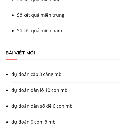
Số kết quả miền trung
Số kết quả miền nam
BÀI VIẾT MỚI
dự đoán cặp 3 càng mb
dự đoán dàn lô 10 con mb
dự đoán dàn số đề 6 con mb
dự đoán 6 con lô mb