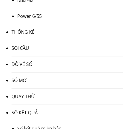
Power 6/55
THỐNG KÊ
SOI CẦU
DÒ VÉ SỐ
SỔ MƠ
QUAY THỬ
SỐ KẾT QUẢ
Số kết quả miền bắc