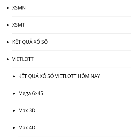
XSMN
XSMT
KẾT QUẢ XỔ SỐ
VIETLOTT
KẾT QUẢ XỔ SỐ VIETLOTT HÔM NAY
Mega 6×45
Max 3D
Max 4D