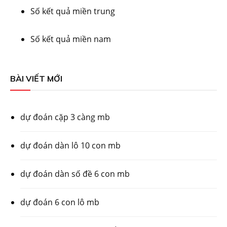
Số kết quả miền trung
Số kết quả miền nam
BÀI VIẾT MỚI
dự đoán cặp 3 càng mb
dự đoán dàn lô 10 con mb
dự đoán dàn số đề 6 con mb
dự đoán 6 con lô mb