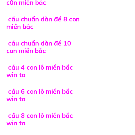
c0n miền bắc
cầu chuẩn dàn đề 8 con
miền bắc
cầu chuẩn dàn đề 10
con miền bắc
cầu 4 con lô miền bắc
win to
cầu 6 con lô miền bắc
win to
cầu 8 con lô miền bắc
win to