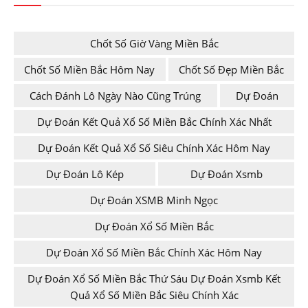
Chốt Số Giờ Vàng Miền Bắc
Chốt Số Miền Bắc Hôm Nay
Chốt Số Đẹp Miền Bắc
Cách Đánh Lô Ngày Nào Cũng Trúng
Dự Đoán
Dự Đoán Kết Quả Xổ Số Miền Bắc Chính Xác Nhất
Dự Đoán Kết Quả Xổ Số Siêu Chính Xác Hôm Nay
Dự Đoán Lô Kép
Dự Đoán Xsmb
Dự Đoán XSMB Minh Ngọc
Dự Đoán Xổ Số Miền Bắc
Dự Đoán Xổ Số Miền Bắc Chính Xác Hôm Nay
Dự Đoán Xổ Số Miền Bắc Thứ Sáu Dự Đoán Xsmb Kết
Quả Xổ Số Miền Bắc Siêu Chính Xác