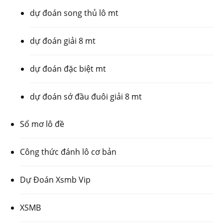
dự đoán song thủ lô mt
dự đoán giải 8 mt
dự đoán đặc biệt mt
dự đoán sớ đầu đuôi giải 8 mt
Sổ mơ lô đề
Công thức đánh lô cơ bản
Dự Đoán Xsmb Vip
XSMB