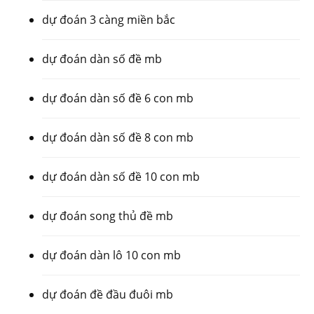
dự đoán 3 càng miền bắc
dự đoán dàn số đề mb
dự đoán dàn số đề 6 con mb
dự đoán dàn số đề 8 con mb
dự đoán dàn số đề 10 con mb
dự đoán song thủ đề mb
dự đoán dàn lô 10 con mb
dự đoán đề đầu đuôi mb