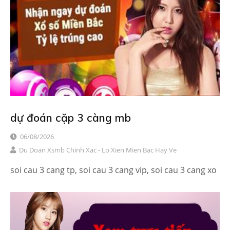
dự đoán cặp 3 càng mb
06/08/2026
Du Doan Xsmb Chinh Xac - Lo Xien Mien Bac Hay Ve
soi cau 3 cang tp, soi cau 3 cang vip, soi cau 3 cang xo