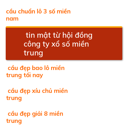
cầu chuẩn lô 3 số miền
nam
tin mật từ hội đồng
công ty xổ số miền
trung
cầu đẹp bao lô miền
trung tối nay
cầu đẹp xíu chủ miền
trung
cầu đẹp giải 8 miền
trung