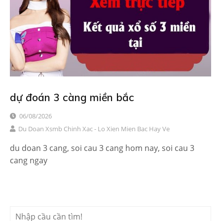
dự đoán 3 càng miền bắc
06/08/2026
Du Doan Xsmb Chinh Xac - Lo Xien Mien Bac Hay Ve
du doan 3 cang, soi cau 3 cang hom nay, soi cau 3
cang ngay