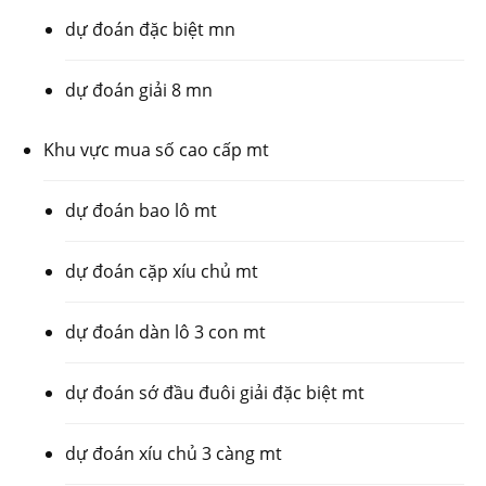
dự đoán đặc biệt mn
dự đoán giải 8 mn
Khu vực mua số cao cấp mt
dự đoán bao lô mt
dự đoán cặp xíu chủ mt
dự đoán dàn lô 3 con mt
dự đoán sớ đầu đuôi giải đặc biệt mt
dự đoán xíu chủ 3 càng mt