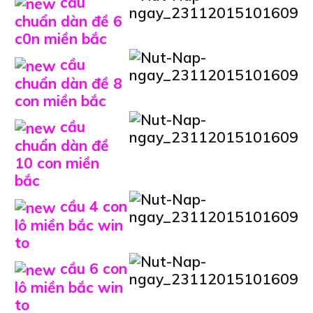
cầu
chuẩn dàn đề 6
c0n miền bắc
cầu
chuẩn dàn đề 8
con miền bắc
cầu
chuẩn dàn đề
10 con miền
bắc
cầu 4 con
lô miền bắc win
to
cầu 6 con
lô miền bắc win
to