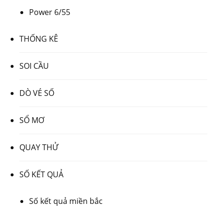
Power 6/55
THỐNG KÊ
SOI CẦU
DÒ VÉ SỐ
SỔ MƠ
QUAY THỬ
SỐ KẾT QUẢ
Số kết quả miền bắc