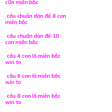
c0n miền bắc
cầu chuẩn dàn đề 8 con
miền bắc
cầu chuẩn dàn đề 10
con miền bắc
cầu 4 con lô miền bắc
win to
cầu 6 con lô miền bắc
win to
cầu 8 con lô miền bắc
win to