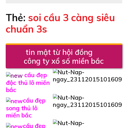
Thẻ:
soi cầu 3 càng siêu
chuẩn 3s
tin mật từ hội đồng
công ty xổ số miền bắc
cầu đẹp
độc thủ lô miền
bắc
cầu đẹp
song thủ lô
miền bắc
cầu đẹp