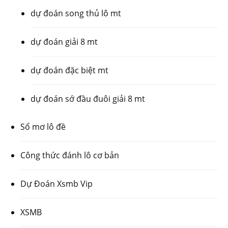
dự đoán song thủ lô mt
dự đoán giải 8 mt
dự đoán đặc biệt mt
dự đoán sớ đầu đuôi giải 8 mt
Sổ mơ lô đề
Công thức đánh lô cơ bản
Dự Đoán Xsmb Vip
XSMB