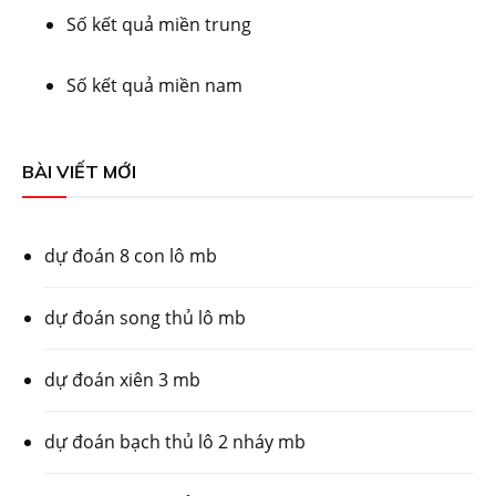
Số kết quả miền trung
Số kết quả miền nam
BÀI VIẾT MỚI
dự đoán 8 con lô mb
dự đoán song thủ lô mb
dự đoán xiên 3 mb
dự đoán bạch thủ lô 2 nháy mb