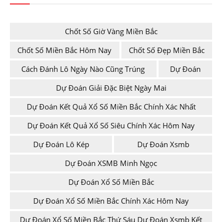
Chốt Số Giờ Vàng Miền Bắc
Chốt Số Miền Bắc Hôm Nay
Chốt Số Đẹp Miền Bắc
Cách Đánh Lô Ngày Nào Cũng Trúng
Dự Đoán
Dự Đoán Giải Đặc Biệt Ngày Mai
Dự Đoán Kết Quả Xổ Số Miền Bắc Chính Xác Nhất
Dự Đoán Kết Quả Xổ Số Siêu Chính Xác Hôm Nay
Dự Đoán Lô Kép
Dự Đoán Xsmb
Dự Đoán XSMB Minh Ngọc
Dự Đoán Xổ Số Miền Bắc
Dự Đoán Xổ Số Miền Bắc Chính Xác Hôm Nay
Dự Đoán Xổ Số Miền Bắc Thứ Sáu Dự Đoán Xsmb Kết