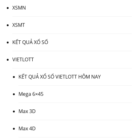
XSMN
XSMT
KẾT QUẢ XỔ SỐ
VIETLOTT
KẾT QUẢ XỔ SỐ VIETLOTT HÔM NAY
Mega 6×45
Max 3D
Max 4D