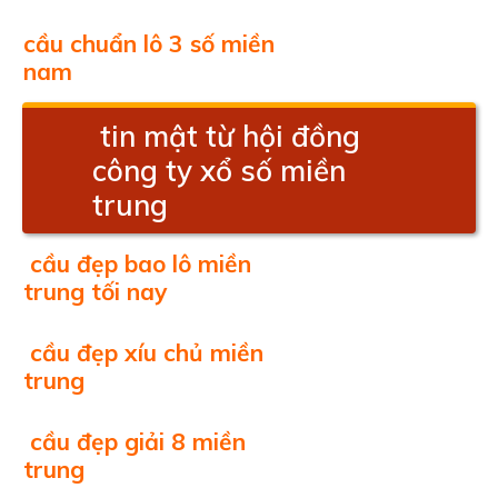
cầu chuẩn lô 3 số miền
nam
tin mật từ hội đồng
công ty xổ số miền
trung
cầu đẹp bao lô miền
trung tối nay
cầu đẹp xíu chủ miền
trung
cầu đẹp giải 8 miền
trung