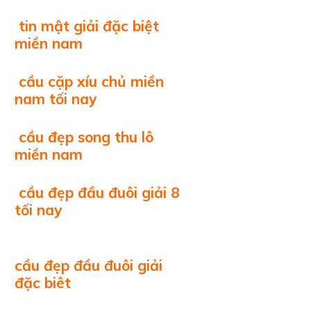
tin mật giải đặc biệt
miền nam
cầu cặp xíu chủ miền
nam tối nay
cầu đẹp song thu lô
miền nam
cầu đẹp đầu đuôi giải 8
tối nay
cầu đẹp đầu đuôi giải
đặc biêt