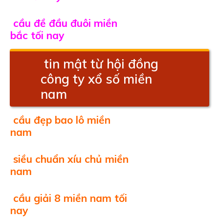
cầu đề đầu đuôi miền
bắc tối nay
tin mật từ hội đồng
công ty xổ số miền
nam
cầu đẹp bao lô miền
nam
siều chuẩn xíu chủ miền
nam
cầu giải 8 miền nam tối
nay