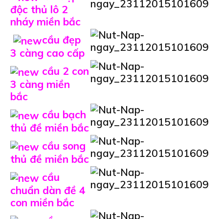
độc thủ lô 2
nháy miền bắc
cầu đẹp
3 càng cao cấp
cầu 2 con
3 càng miền
bắc
cầu bạch
thủ đề miền bắc
cầu song
thủ đề miền bắc
cầu
chuẩn dàn đề 4
con miền bắc