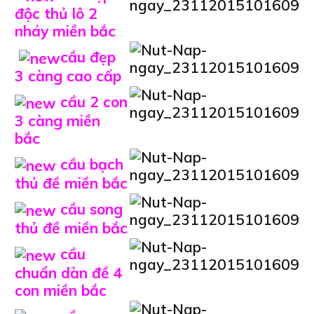
độc thủ lô 2
nháy miền bắc
cầu đẹp
3 càng cao cấp
cầu 2 con
3 càng miền
bắc
cầu bạch
thủ đề miền bắc
cầu song
thủ đề miền bắc
cầu
chuẩn dàn đề 4
con miền bắc