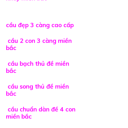
cầu đẹp 3 càng cao cấp
cầu 2 con 3 càng miền
bắc
cầu bạch thủ đề miền
bắc
cầu song thủ đề miền
bắc
cầu chuẩn dàn đề 4 con
miền bắc