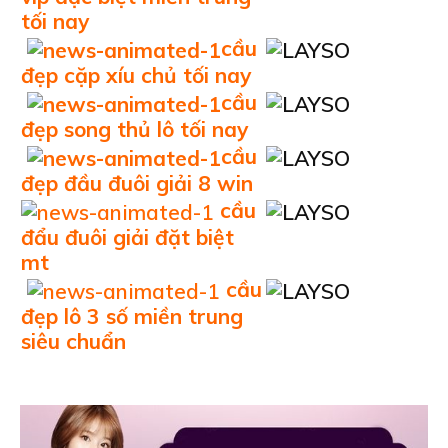
tối nay
cầu
đẹp cặp xíu chủ tối nay
cầu
đẹp song thủ lô tối nay
cầu
đẹp đầu đuôi giải 8 win
cầu
đẩu đuôi giải đặt biệt
mt
cầu
đẹp lô 3 số miền trung
siêu chuẩn