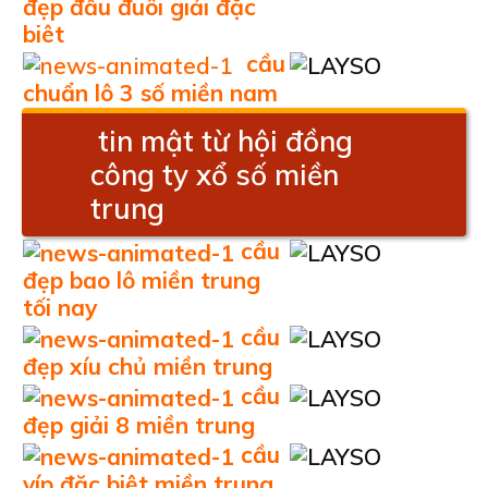
đẹp đầu đuôi giải đặc
biêt
cầu
chuẩn lô 3 số miền nam
tin mật từ hội đồng
công ty xổ số miền
trung
cầu
đẹp bao lô miền trung
tối nay
cầu
đẹp xíu chủ miền trung
cầu
đẹp giải 8 miền trung
cầu
víp đặc biệt miền trung