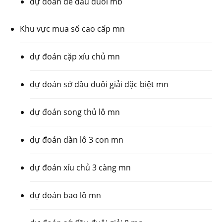
dự đoán đề đầu đuôi mb
Khu vực mua số cao cấp mn
dự đoán cặp xíu chủ mn
dự đoán sớ đầu đuôi giải đặc biệt mn
dự đoán song thủ lô mn
dự đoán dàn lô 3 con mn
dự đoán xíu chủ 3 càng mn
dự đoán bao lô mn