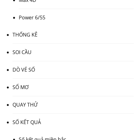
Power 6/55
THỐNG KÊ
SOI CẦU
DÒ VÉ SỐ
SỔ MƠ
QUAY THỬ
SỐ KẾT QUẢ
Số kết quả miền bắc