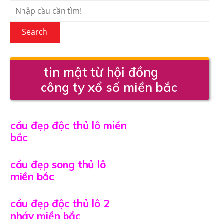
Search
tin mật từ hội đồng
công ty xổ số miền bắc
cầu đẹp độc thủ lô miền
bắc
cầu đẹp song thủ lô
miền bắc
cầu đẹp độc thủ lô 2
nháy miền bắc