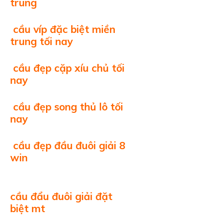
trung
cầu víp đặc biệt miền
trung tối nay
cầu đẹp cặp xíu chủ tối
nay
cầu đẹp song thủ lô tối
nay
cầu đẹp đầu đuôi giải 8
win
cầu đẩu đuôi giải đặt
biệt mt