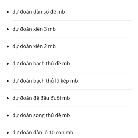
dự đoán dàn số đề mb
dự đoán xiên 3 mb
dự đoán xiên 2 mb
dự đoán bạch thủ đề mb
dự đoán bạch thủ lô kép mb
dự đoán đề đầu đuôi mb
dự đoán song thủ đề mb
dự đoán dàn lô 10 con mb