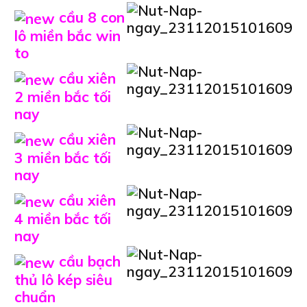
cầu 8 con
lô miền bắc win
to
cầu xiên
2 miền bắc tối
nay
cầu xiên
3 miền bắc tối
nay
cầu xiên
4 miền bắc tối
nay
cầu bạch
thủ lô kép siêu
chuẩn