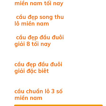
miền nam tối nay
cầu đẹp song thu
lô miền nam
cầu đẹp đầu đuôi
giải 8 tối nay
cầu đẹp đầu đuôi
giải đặc biêt
cầu chuẩn lô 3 số
miền nam