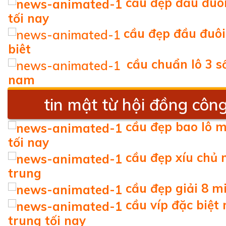
cầu đẹp đầu đuôi
tối nay
cầu đẹp đầu đuôi
biêt
cầu chuẩn lô 3 s
nam
tin mật từ hội đồng công
cầu đẹp bao lô m
tối nay
cầu đẹp xíu chủ 
trung
cầu đẹp giải 8 m
cầu víp đặc biệt
trung tối nay