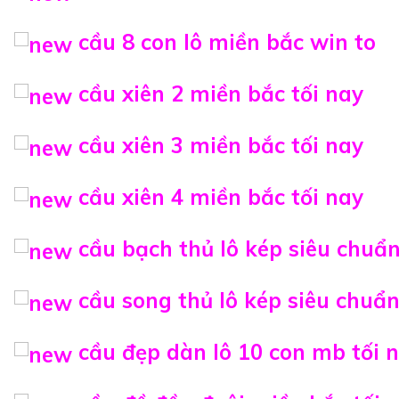
cầu 8 con lô miền bắc win to
cầu xiên 2 miền bắc tối nay
cầu xiên 3 miền bắc tối nay
cầu xiên 4 miền bắc tối nay
cầu bạch thủ lô kép siêu chuẩ
cầu song thủ lô kép siêu chuẩ
cầu đẹp dàn lô 10 con mb tối 