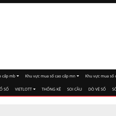
o cấp mb
Khu vực mua số cao cấp mn
Khu vực mua số 
Ổ SỐ
VIETLOTT
THỐNG KÊ
SOI CẦU
DÒ VÉ SỐ
S