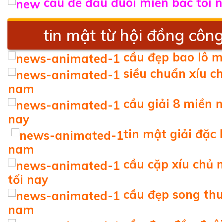
cầu đề đầu đuôi miền bắc tối 
tin mật từ hội đồng côn
cầu đẹp bao lô 
siều chuẩn xíu c
nam
cầu giải 8 miền 
nay
tin mật giải đặc 
nam
cầu cặp xíu chủ
tối nay
cầu đẹp song thu
nam