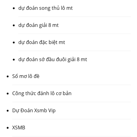
dự đoán song thủ lô mt
dự đoán giải 8 mt
dự đoán đặc biệt mt
dự đoán sớ đầu đuôi giải 8 mt
Sổ mơ lô đề
Công thức đánh lô cơ bản
Dự Đoán Xsmb Vip
XSMB