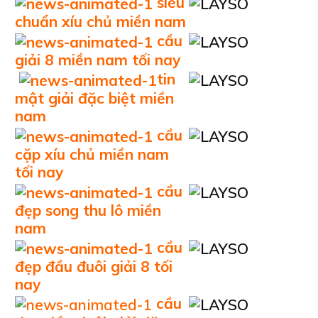
siều
chuẩn xíu chủ miền nam
cầu
giải 8 miền nam tối nay
tin
mật giải đặc biệt miền
nam
cầu
cặp xíu chủ miền nam
tối nay
cầu
đẹp song thu lô miền
nam
cầu
đẹp đầu đuôi giải 8 tối
nay
cầu