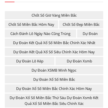
Chốt Số Giờ Vàng Miền Bắc
Chốt Số Miền Bắc Hôm Nay
Chốt Số Đẹp Miền Bắc
Cách Đánh Lô Ngày Nào Cũng Trúng
Dự Đoán
Dự Đoán Kết Quả Xổ Số Miền Bắc Chính Xác Nhất
Dự Đoán Kết Quả Xổ Số Siêu Chính Xác Hôm Nay
Dự Đoán Lô Kép
Dự Đoán Xsmb
Dự Đoán XSMB Minh Ngọc
Dự Đoán Xổ Số Miền Bắc
Dự Đoán Xổ Số Miền Bắc Chính Xác Hôm Nay
Dự Đoán Xổ Số Miền Bắc Thứ Sáu Dự Đoán Xsmb Kết
Quả Xổ Số Miền Bắc Siêu Chính Xác