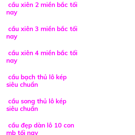
cầu xiên 2 miền bắc tối
nay
cầu xiên 3 miền bắc tối
nay
cầu xiên 4 miền bắc tối
nay
cầu bạch thủ lô kép
siêu chuẩn
cầu song thủ lô kép
siêu chuẩn
cầu đẹp dàn lô 10 con
mb tối nay