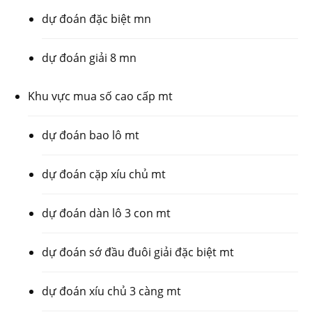
dự đoán đặc biệt mn
dự đoán giải 8 mn
Khu vực mua số cao cấp mt
dự đoán bao lô mt
dự đoán cặp xíu chủ mt
dự đoán dàn lô 3 con mt
dự đoán sớ đầu đuôi giải đặc biệt mt
dự đoán xíu chủ 3 càng mt