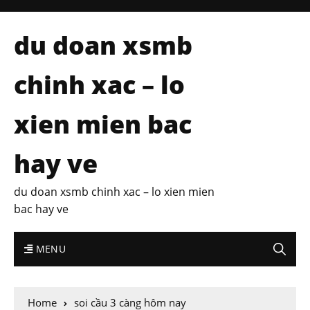
du doan xsmb
chinh xac – lo
xien mien bac
hay ve
du doan xsmb chinh xac – lo xien mien
bac hay ve
MENU
Home
soi cầu 3 càng hôm nay