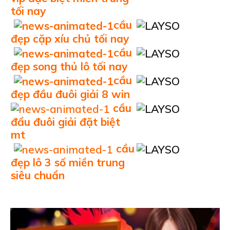
tối nay
cầu
đẹp cặp xíu chủ tối nay
cầu
đẹp song thủ lô tối nay
cầu
đẹp đầu đuôi giải 8 win
cầu
đẩu đuôi giải đặt biệt
mt
cầu
đẹp lô 3 số miền trung
siêu chuẩn