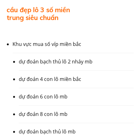
cầu đẹp lô 3 số miền
trung siêu chuẩn
Khu vực mua số víp miền bắc
dự đoán bạch thủ lô 2 nháy mb
dự đoán 4 con lô miền bắc
dự đoán 6 con lô mb
dự đoán 8 con lô mb
dự đoán bạch thủ lô mb