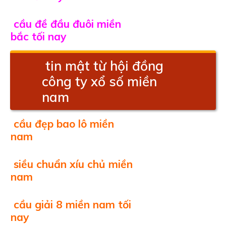
cầu đề đầu đuôi miền
bắc tối nay
tin mật từ hội đồng
công ty xổ số miền
nam
cầu đẹp bao lô miền
nam
siều chuẩn xíu chủ miền
nam
cầu giải 8 miền nam tối
nay