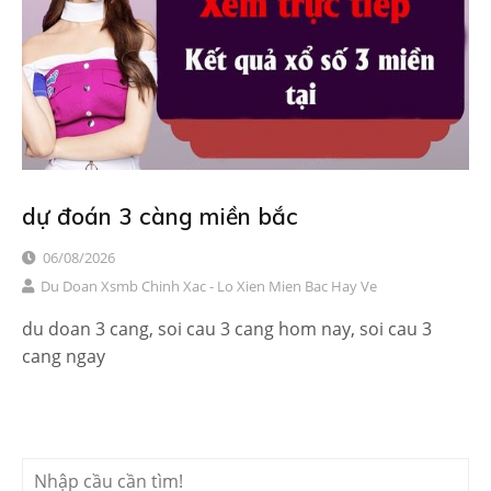
dự đoán 3 càng miền bắc
06/08/2026
Du Doan Xsmb Chinh Xac - Lo Xien Mien Bac Hay Ve
du doan 3 cang, soi cau 3 cang hom nay, soi cau 3
cang ngay