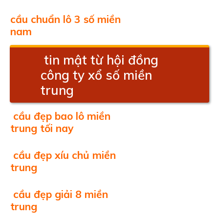
cầu chuẩn lô 3 số miền
nam
tin mật từ hội đồng
công ty xổ số miền
trung
cầu đẹp bao lô miền
trung tối nay
cầu đẹp xíu chủ miền
trung
cầu đẹp giải 8 miền
trung