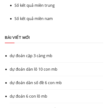
Số kết quả miền trung
Số kết quả miền nam
BÀI VIẾT MỚI
dự đoán cặp 3 càng mb
dự đoán dàn lô 10 con mb
dự đoán dàn số đề 6 con mb
dự đoán 6 con lô mb