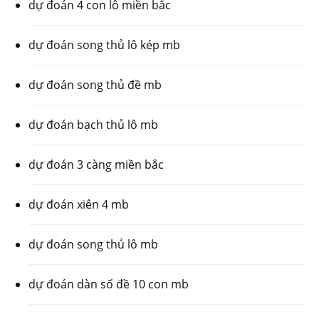
dự đoán 4 con lô miền bắc
dự đoán song thủ lô kép mb
dự đoán song thủ đề mb
dự đoán bạch thủ lô mb
dự đoán 3 càng miền bắc
dự đoán xiên 4 mb
dự đoán song thủ lô mb
dự đoán dàn số đề 10 con mb