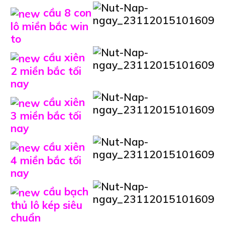
cầu 8 con
lô miền bắc win
to
cầu xiên
2 miền bắc tối
nay
cầu xiên
3 miền bắc tối
nay
cầu xiên
4 miền bắc tối
nay
cầu bạch
thủ lô kép siêu
chuẩn