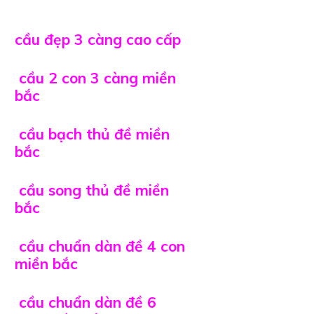
cầu đẹp 3 càng cao cấp
cầu 2 con 3 càng miền
bắc
cầu bạch thủ đề miền
bắc
cầu song thủ đề miền
bắc
cầu chuẩn dàn đề 4 con
miền bắc
cầu chuẩn dàn đề 6