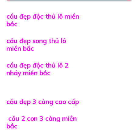
cầu đẹp độc thủ lô miền
bắc
cầu đẹp song thủ lô
miền bắc
cầu đẹp độc thủ lô 2
nháy miền bắc
cầu đẹp 3 càng cao cấp
cầu 2 con 3 càng miền
bắc