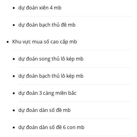
dự đoán xiên 4 mb
dự đoán bạch thủ đề mb
Khu vực mua số cao cấp mb
dự đoán song thủ lô kép mb
dự đoán bạch thủ lô kép mb
dự đoán 3 càng miền bắc
dự đoán dàn số đề mb
dự đoán dàn số đề 6 con mb