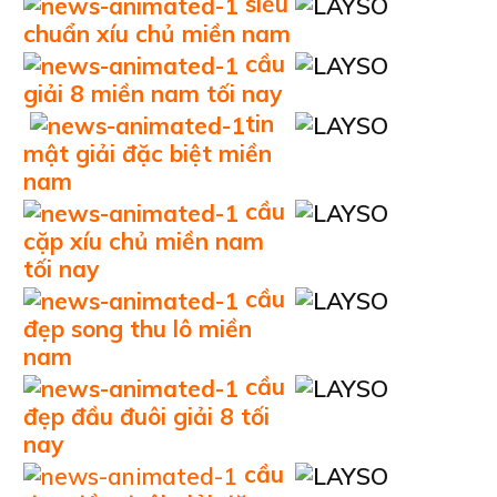
siều
chuẩn xíu chủ miền nam
cầu
giải 8 miền nam tối nay
tin
mật giải đặc biệt miền
nam
cầu
cặp xíu chủ miền nam
tối nay
cầu
đẹp song thu lô miền
nam
cầu
đẹp đầu đuôi giải 8 tối
nay
cầu