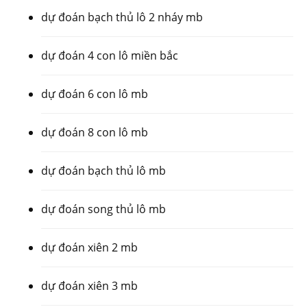
dự đoán bạch thủ lô 2 nháy mb
dự đoán 4 con lô miền bắc
dự đoán 6 con lô mb
dự đoán 8 con lô mb
dự đoán bạch thủ lô mb
dự đoán song thủ lô mb
dự đoán xiên 2 mb
dự đoán xiên 3 mb