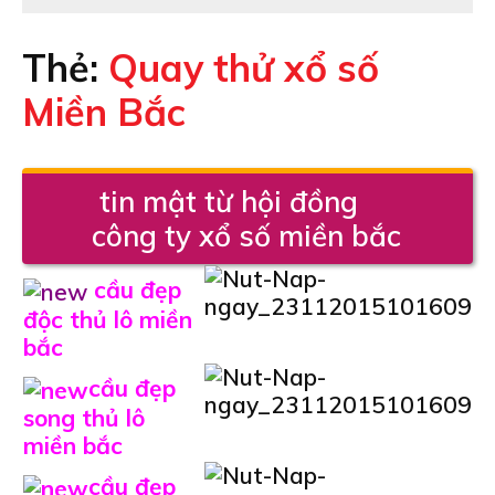
Thẻ:
Quay thử xổ số
Miền Bắc
tin mật từ hội đồng
công ty xổ số miền bắc
cầu đẹp
độc thủ lô miền
bắc
cầu đẹp
song thủ lô
miền bắc
cầu đẹp