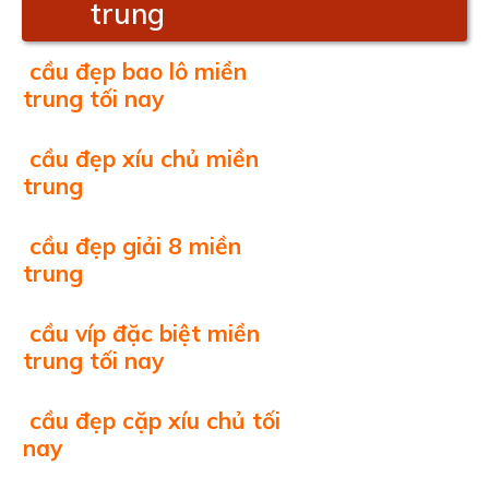
trung
cầu đẹp bao lô miền
trung tối nay
cầu đẹp xíu chủ miền
trung
cầu đẹp giải 8 miền
trung
cầu víp đặc biệt miền
trung tối nay
cầu đẹp cặp xíu chủ tối
nay