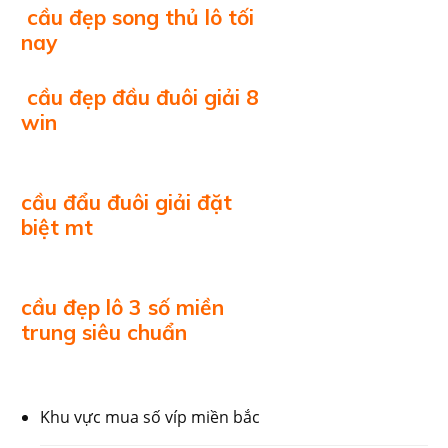
cầu đẹp song thủ lô tối
nay
cầu đẹp đầu đuôi giải 8
win
cầu đẩu đuôi giải đặt
biệt mt
cầu đẹp lô 3 số miền
trung siêu chuẩn
Khu vực mua số víp miền bắc