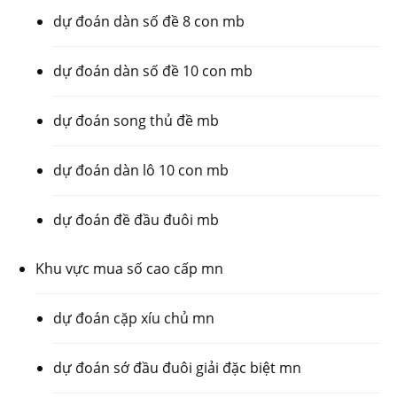
dự đoán dàn số đề 8 con mb
dự đoán dàn số đề 10 con mb
dự đoán song thủ đề mb
dự đoán dàn lô 10 con mb
dự đoán đề đầu đuôi mb
Khu vực mua số cao cấp mn
dự đoán cặp xíu chủ mn
dự đoán sớ đầu đuôi giải đặc biệt mn