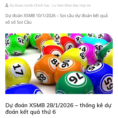
Du Doan Xsmb Chinh Xac - Lo Xien Mien Bac Hay Ve
Dự đoán XSMB 10/1/2026 – Soi cầu dự đoán kết quả
xổ số Soi Cầu
Dự đoán XSMB 28/1/2026 – thống kê dự
đoán kết quả thứ 6