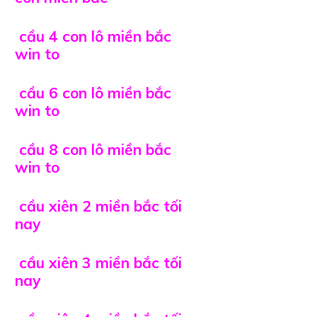
cầu 4 con lô miền bắc
win to
cầu 6 con lô miền bắc
win to
cầu 8 con lô miền bắc
win to
cầu xiên 2 miền bắc tối
nay
cầu xiên 3 miền bắc tối
nay