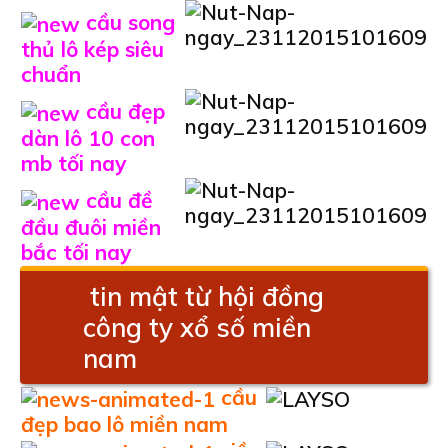
cầu song
thủ lô kép siêu
chuẩn
cầu đẹp
dàn lô 10 con
mb tối nay
cầu đề
đầu đuôi miền
bắc tối nay
tin mật từ hội đồng
công ty xổ số miền
nam
cầu
đẹp bao lô miền nam