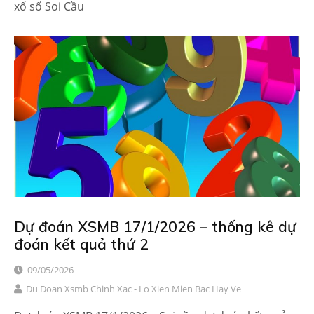
xổ số Soi Cầu
Dự đoán XSMB 17/1/2026 – thống kê dự
đoán kết quả thứ 2
09/05/2026
Du Doan Xsmb Chinh Xac - Lo Xien Mien Bac Hay Ve