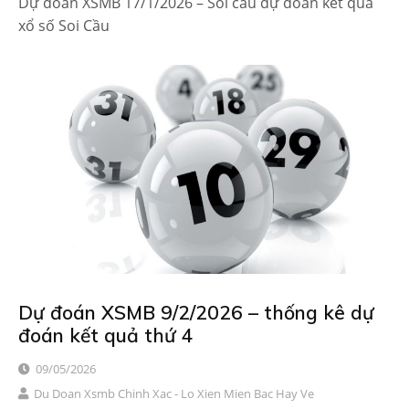
Dự đoán XSMB 17/1/2026 – Soi cầu dự đoán kết quả
xổ số Soi Cầu
Dự đoán XSMB 9/2/2026 – thống kê dự
đoán kết quả thứ 4
09/05/2026
Du Doan Xsmb Chinh Xac - Lo Xien Mien Bac Hay Ve