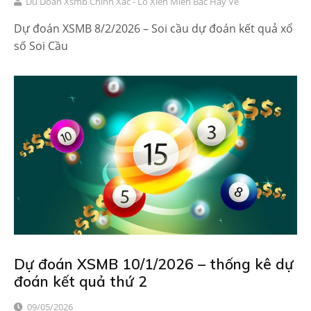
Du Doan Xsmb Chinh Xac - Lo Xien Mien Bac Hay Ve
Dự đoán XSMB 8/2/2026 – Soi cầu dự đoán kết quả xổ
số Soi Cầu
Dự đoán XSMB 10/1/2026 – thống kê dự
đoán kết quả thứ 2
09/05/2026