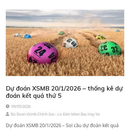
Dự đoán XSMB 20/1/2026 – thống kê dự
đoán kết quả thứ 5
09/05/2026
Du Doan Xsmb Chinh Xac - Lo Xien Mien Bac Hay Ve
Dự đoán XSMB 20/1/2026 – Soi cầu dự đoán kết quả