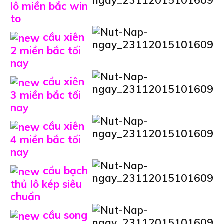
lô miền bắc win
to
cầu xiên
2 miền bắc tối
nay
cầu xiên
3 miền bắc tối
nay
cầu xiên
4 miền bắc tối
nay
cầu bạch
thủ lô kép siêu
chuẩn
cầu song