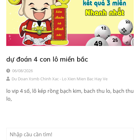
dự đoán 4 con lô miền bắc
06/08/2026
Du Doan Xsmb Chinh Xac - Lo Xien Mien Bac Hay Ve
lo vip 4 số, lô kép rồng bạch kim, bach thu lo, bạch thu
lo,