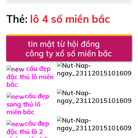
Thẻ:
lô 4 số miền bắc
tin mật từ hội đồng
công ty xổ số miền bắc
cầu đẹp
độc thủ lô miền
bắc
cầu đẹp
song thủ lô
miền bắc
cầu đẹp
độc thủ lô 2