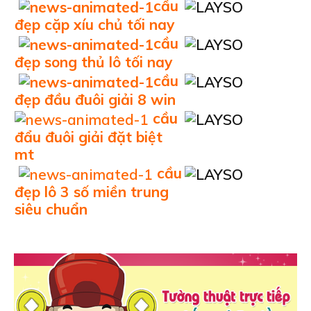
cầu
đẹp cặp xíu chủ tối nay
cầu
đẹp song thủ lô tối nay
cầu
đẹp đầu đuôi giải 8 win
cầu
đẩu đuôi giải đặt biệt
mt
cầu
đẹp lô 3 số miền trung
siêu chuẩn