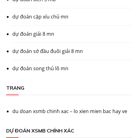
dự đoán cặp xíu chủ mn
dự đoán giải 8 mn
dự đoán sớ đầu đuôi giải 8 mn
dự đoán song thủ lô mn
TRANG
du doan xsmb chinh xac – lo xien mien bac hay ve
DỰ ĐOÁN XSMB CHÍNH XÁC