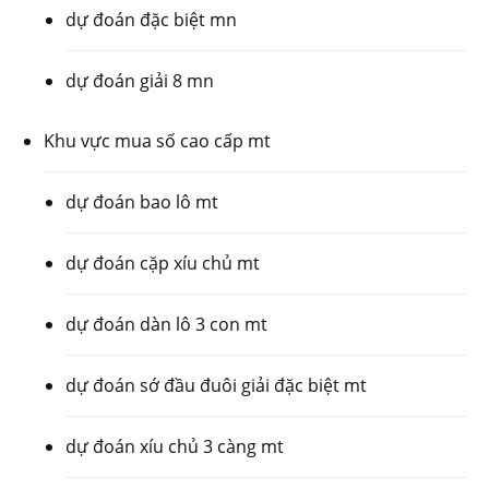
dự đoán đặc biệt mn
dự đoán giải 8 mn
Khu vực mua số cao cấp mt
dự đoán bao lô mt
dự đoán cặp xíu chủ mt
dự đoán dàn lô 3 con mt
dự đoán sớ đầu đuôi giải đặc biệt mt
dự đoán xíu chủ 3 càng mt