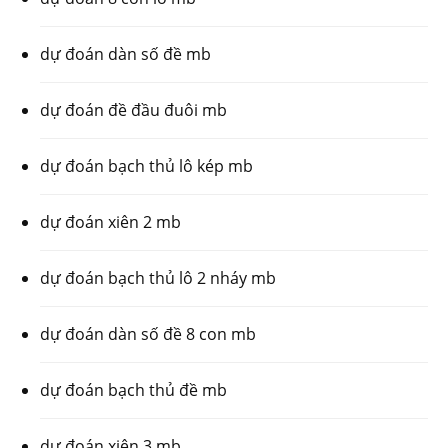
dự đoán dàn số đề mb
dự đoán đề đầu đuôi mb
dự đoán bạch thủ lô kép mb
dự đoán xiên 2 mb
dự đoán bạch thủ lô 2 nháy mb
dự đoán dàn số đề 8 con mb
dự đoán bạch thủ đề mb
dự đoán xiên 3 mb