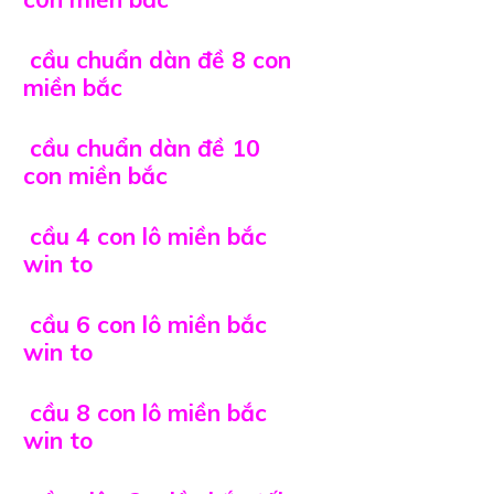
cầu chuẩn dàn đề 8 con
miền bắc
cầu chuẩn dàn đề 10
con miền bắc
cầu 4 con lô miền bắc
win to
cầu 6 con lô miền bắc
win to
cầu 8 con lô miền bắc
win to