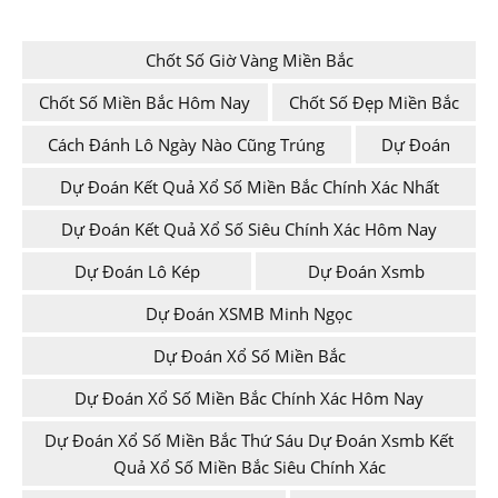
Chốt Số Giờ Vàng Miền Bắc
Chốt Số Miền Bắc Hôm Nay
Chốt Số Đẹp Miền Bắc
Cách Đánh Lô Ngày Nào Cũng Trúng
Dự Đoán
Dự Đoán Kết Quả Xổ Số Miền Bắc Chính Xác Nhất
Dự Đoán Kết Quả Xổ Số Siêu Chính Xác Hôm Nay
Dự Đoán Lô Kép
Dự Đoán Xsmb
Dự Đoán XSMB Minh Ngọc
Dự Đoán Xổ Số Miền Bắc
Dự Đoán Xổ Số Miền Bắc Chính Xác Hôm Nay
Dự Đoán Xổ Số Miền Bắc Thứ Sáu Dự Đoán Xsmb Kết
Quả Xổ Số Miền Bắc Siêu Chính Xác