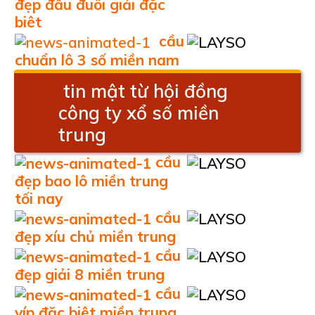
đẹp đầu đuôi giải đặc
biêt
cầu
chuẩn lô 3 số miền nam
tin mật từ hội đồng
công ty xổ số miền
trung
cầu
đẹp bao lô miền trung
tối nay
cầu
đẹp xíu chủ miền trung
cầu
đẹp giải 8 miền trung
cầu
víp đặc biệt miền trung