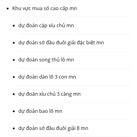
Khu vực mua số cao cấp mn
dự đoán cặp xíu chủ mn
dự đoán sớ đầu đuôi giải đặc biệt mn
dự đoán song thủ lô mn
dự đoán dàn lô 3 con mn
dự đoán xíu chủ 3 càng mn
dự đoán bao lô mn
dự đoán sớ đầu đuôi giải 8 mn