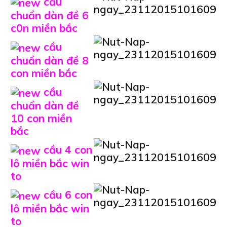
cầu
chuẩn dàn đề 6
c0n miền bắc
cầu
chuẩn dàn đề 8
con miền bắc
cầu
chuẩn dàn đề
10 con miền
bắc
cầu 4 con
lô miền bắc win
to
cầu 6 con
lô miền bắc win
to