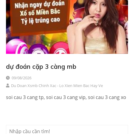
dự đoán cặp 3 càng mb
09/08/2026
Du Doan Xsmb Chinh Xac - Lo Xien Mien Bac Hay Ve
soi cau 3 cang tp, soi cau 3 cang vip, soi cau 3 cang xo