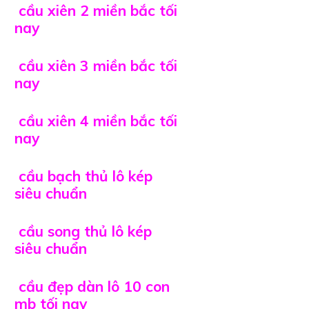
cầu xiên 2 miền bắc tối
nay
cầu xiên 3 miền bắc tối
nay
cầu xiên 4 miền bắc tối
nay
cầu bạch thủ lô kép
siêu chuẩn
cầu song thủ lô kép
siêu chuẩn
cầu đẹp dàn lô 10 con
mb tối nay