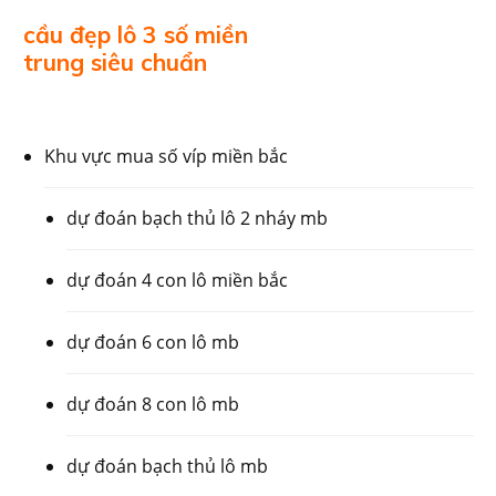
cầu đẹp lô 3 số miền
trung siêu chuẩn
Khu vực mua số víp miền bắc
dự đoán bạch thủ lô 2 nháy mb
dự đoán 4 con lô miền bắc
dự đoán 6 con lô mb
dự đoán 8 con lô mb
dự đoán bạch thủ lô mb