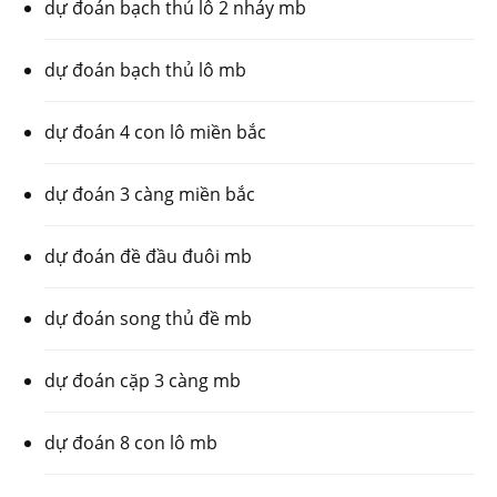
dự đoán bạch thủ lô 2 nháy mb
dự đoán bạch thủ lô mb
dự đoán 4 con lô miền bắc
dự đoán 3 càng miền bắc
dự đoán đề đầu đuôi mb
dự đoán song thủ đề mb
dự đoán cặp 3 càng mb
dự đoán 8 con lô mb