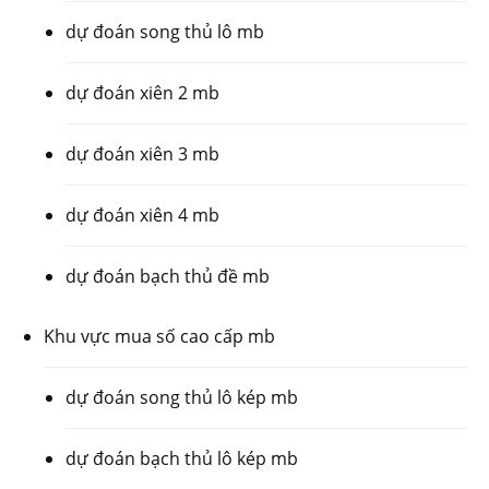
dự đoán song thủ lô mb
dự đoán xiên 2 mb
dự đoán xiên 3 mb
dự đoán xiên 4 mb
dự đoán bạch thủ đề mb
Khu vực mua số cao cấp mb
dự đoán song thủ lô kép mb
dự đoán bạch thủ lô kép mb