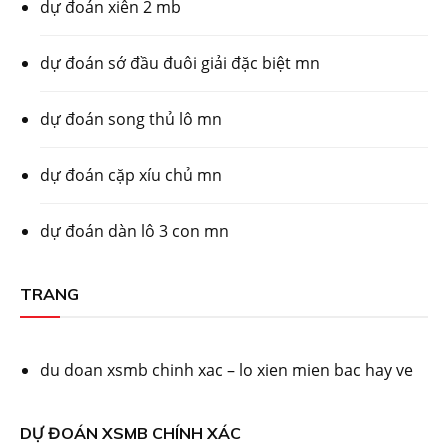
dự đoán xiên 2 mb
dự đoán sớ đầu đuôi giải đặc biệt mn
dự đoán song thủ lô mn
dự đoán cặp xíu chủ mn
dự đoán dàn lô 3 con mn
TRANG
du doan xsmb chinh xac – lo xien mien bac hay ve
DỰ ĐOÁN XSMB CHÍNH XÁC