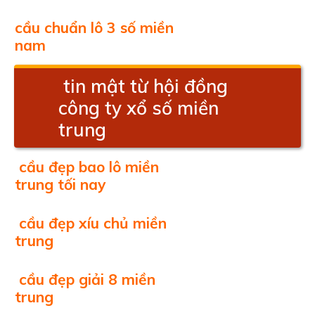
cầu chuẩn lô 3 số miền
nam
tin mật từ hội đồng
công ty xổ số miền
trung
cầu đẹp bao lô miền
trung tối nay
cầu đẹp xíu chủ miền
trung
cầu đẹp giải 8 miền
trung