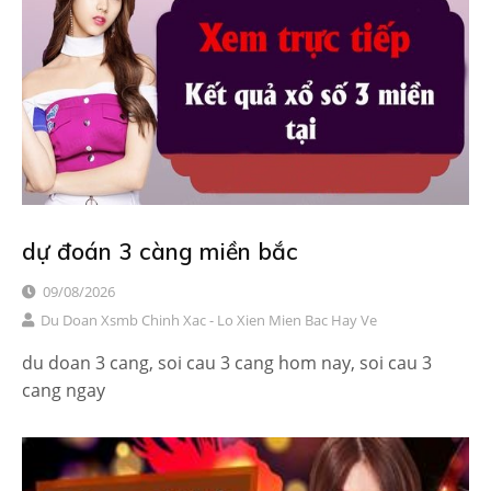
dự đoán 3 càng miền bắc
09/08/2026
Du Doan Xsmb Chinh Xac - Lo Xien Mien Bac Hay Ve
du doan 3 cang, soi cau 3 cang hom nay, soi cau 3
cang ngay