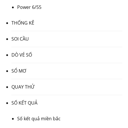
Power 6/55
THỐNG KÊ
SOI CẦU
DÒ VÉ SỐ
SỔ MƠ
QUAY THỬ
SỐ KẾT QUẢ
Số kết quả miền bắc