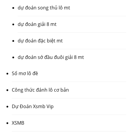
dự đoán song thủ lô mt
dự đoán giải 8 mt
dự đoán đặc biệt mt
dự đoán sớ đầu đuôi giải 8 mt
Sổ mơ lô đề
Công thức đánh lô cơ bản
Dự Đoán Xsmb Vip
XSMB