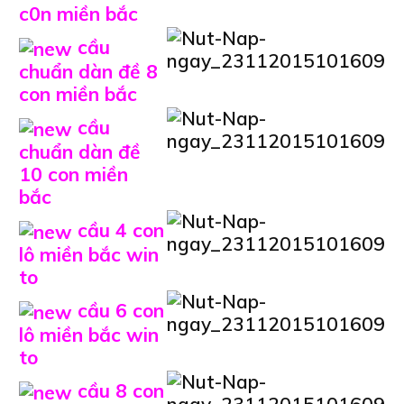
c0n miền bắc
cầu
chuẩn dàn đề 8
con miền bắc
cầu
chuẩn dàn đề
10 con miền
bắc
cầu 4 con
lô miền bắc win
to
cầu 6 con
lô miền bắc win
to
cầu 8 con