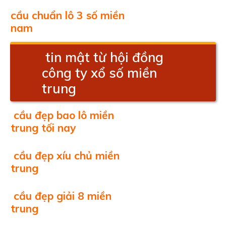
cầu chuẩn lô 3 số miền
nam
tin mật từ hội đồng
công ty xổ số miền
trung
cầu đẹp bao lô miền
trung tối nay
cầu đẹp xíu chủ miền
trung
cầu đẹp giải 8 miền
trung