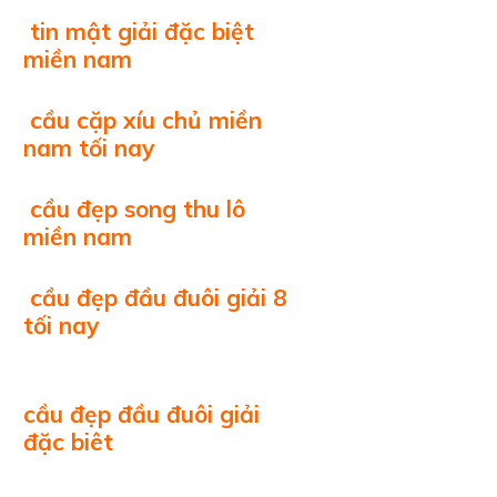
tin mật giải đặc biệt
miền nam
cầu cặp xíu chủ miền
nam tối nay
cầu đẹp song thu lô
miền nam
cầu đẹp đầu đuôi giải 8
tối nay
cầu đẹp đầu đuôi giải
đặc biêt