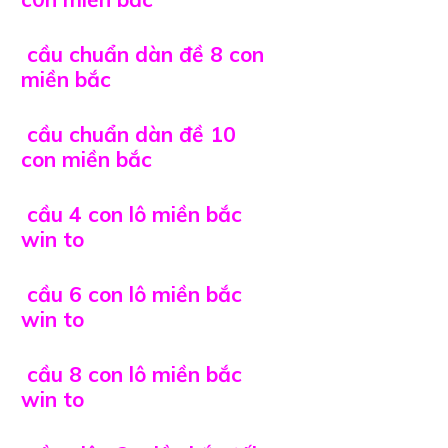
cầu chuẩn dàn đề 8 con
miền bắc
cầu chuẩn dàn đề 10
con miền bắc
cầu 4 con lô miền bắc
win to
cầu 6 con lô miền bắc
win to
cầu 8 con lô miền bắc
win to