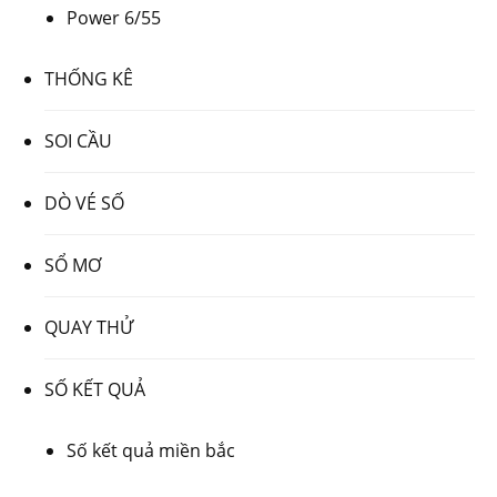
Power 6/55
THỐNG KÊ
SOI CẦU
DÒ VÉ SỐ
SỔ MƠ
QUAY THỬ
SỐ KẾT QUẢ
Số kết quả miền bắc