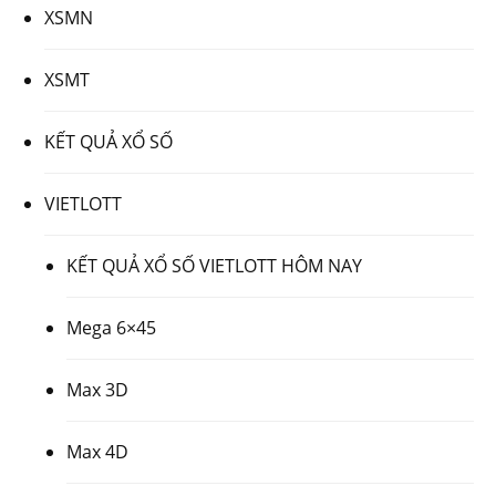
XSMN
XSMT
KẾT QUẢ XỔ SỐ
VIETLOTT
KẾT QUẢ XỔ SỐ VIETLOTT HÔM NAY
Mega 6×45
Max 3D
Max 4D