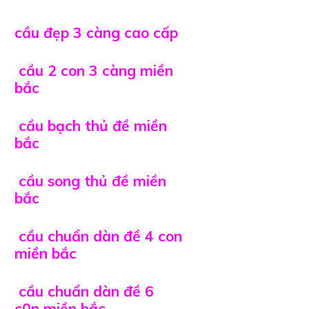
cầu đẹp 3 càng cao cấp
cầu 2 con 3 càng miền
bắc
cầu bạch thủ đề miền
bắc
cầu song thủ đề miền
bắc
cầu chuẩn dàn đề 4 con
miền bắc
cầu chuẩn dàn đề 6
c0n miền bắc