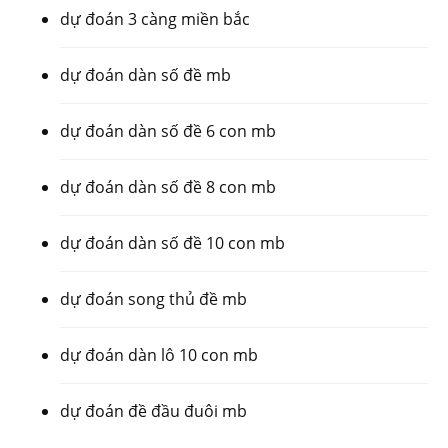
dự đoán 3 càng miền bắc
dự đoán dàn số đề mb
dự đoán dàn số đề 6 con mb
dự đoán dàn số đề 8 con mb
dự đoán dàn số đề 10 con mb
dự đoán song thủ đề mb
dự đoán dàn lô 10 con mb
dự đoán đề đầu đuôi mb