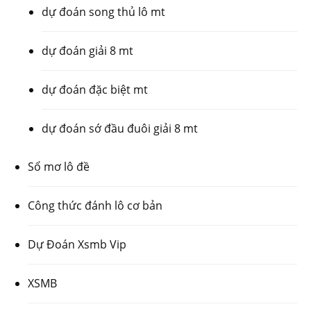
dự đoán song thủ lô mt
dự đoán giải 8 mt
dự đoán đặc biệt mt
dự đoán sớ đầu đuôi giải 8 mt
Sổ mơ lô đề
Công thức đánh lô cơ bản
Dự Đoán Xsmb Vip
XSMB