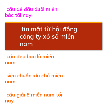
cầu đề đầu đuôi miền
bắc tối nay
tin mật từ hội đồng
công ty xổ số miền
nam
cầu đẹp bao lô miền
nam
siều chuẩn xíu chủ miền
nam
cầu giải 8 miền nam tối
nay