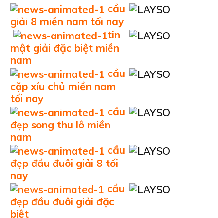
cầu
giải 8 miền nam tối nay
tin
mật giải đặc biệt miền
nam
cầu
cặp xíu chủ miền nam
tối nay
cầu
đẹp song thu lô miền
nam
cầu
đẹp đầu đuôi giải 8 tối
nay
cầu
đẹp đầu đuôi giải đặc
biêt