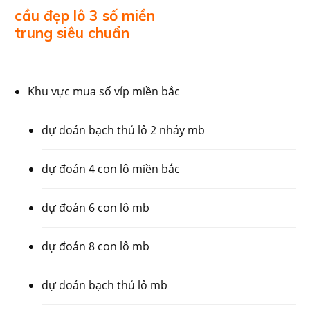
cầu đẹp lô 3 số miền
trung siêu chuẩn
Khu vực mua số víp miền bắc
dự đoán bạch thủ lô 2 nháy mb
dự đoán 4 con lô miền bắc
dự đoán 6 con lô mb
dự đoán 8 con lô mb
dự đoán bạch thủ lô mb