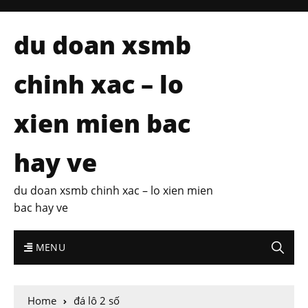
du doan xsmb
chinh xac – lo
xien mien bac
hay ve
du doan xsmb chinh xac – lo xien mien
bac hay ve
MENU
Home
đá lô 2 số