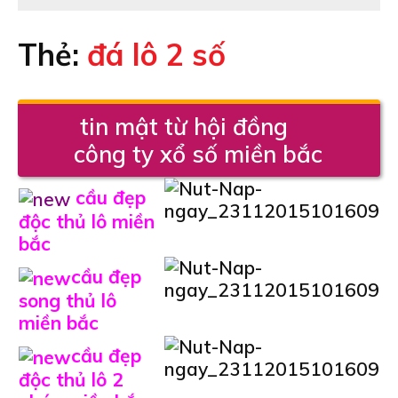
Thẻ:
đá lô 2 số
tin mật từ hội đồng
công ty xổ số miền bắc
cầu đẹp
độc thủ lô miền
bắc
cầu đẹp
song thủ lô
miền bắc
cầu đẹp
độc thủ lô 2