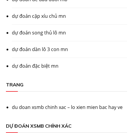
dự đoán cặp xíu chủ mn
dự đoán song thủ lô mn
dự đoán dàn lô 3 con mn
dự đoán đặc biệt mn
TRANG
du doan xsmb chinh xac – lo xien mien bac hay ve
DỰ ĐOÁN XSMB CHÍNH XÁC