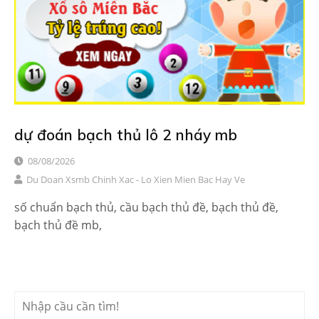
dự đoán bạch thủ lô 2 nháy mb
08/08/2026
Du Doan Xsmb Chinh Xac - Lo Xien Mien Bac Hay Ve
số chuẩn bạch thủ, cầu bạch thủ đề, bạch thủ đề,
bạch thủ đề mb,