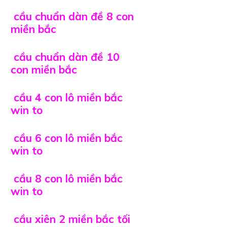
cầu chuẩn dàn đề 8 con
miền bắc
cầu chuẩn dàn đề 10
con miền bắc
cầu 4 con lô miền bắc
win to
cầu 6 con lô miền bắc
win to
cầu 8 con lô miền bắc
win to
cầu xiên 2 miền bắc tối