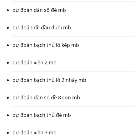
dự đoán dàn số đề mb
dự đoán đề đầu đuôi mb
dự đoán bạch thủ lô kép mb
dự đoán xiên 2 mb
dự đoán bạch thủ lô 2 nháy mb
dự đoán dàn số đề 8 con mb
dự đoán bạch thủ đề mb
dự đoán xiên 3 mb