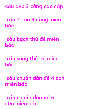
cầu đẹp 3 càng cao cấp
cầu 2 con 3 càng miền
bắc
cầu bạch thủ đề miền
bắc
cầu song thủ đề miền
bắc
cầu chuẩn dàn đề 4 con
miền bắc
cầu chuẩn dàn đề 6
c0n miền bắc