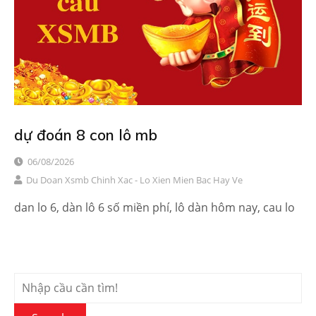
dự đoán 8 con lô mb
06/08/2026
Du Doan Xsmb Chinh Xac - Lo Xien Mien Bac Hay Ve
dan lo 6, dàn lô 6 số miền phí, lô dàn hôm nay, cau lo