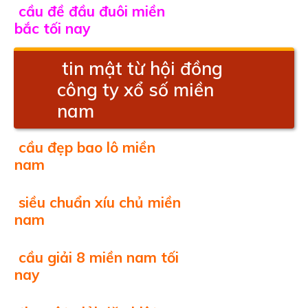
cầu đề đầu đuôi miền
bắc tối nay
tin mật từ hội đồng
công ty xổ số miền
nam
cầu đẹp bao lô miền
nam
siều chuẩn xíu chủ miền
nam
cầu giải 8 miền nam tối
nay