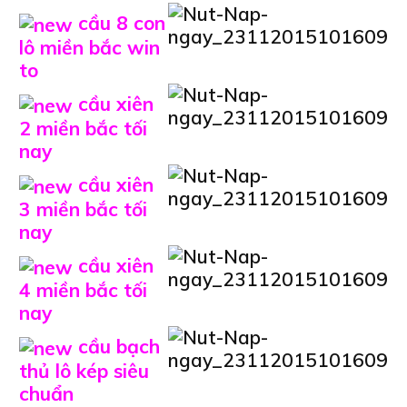
cầu 8 con
lô miền bắc win
to
cầu xiên
2 miền bắc tối
nay
cầu xiên
3 miền bắc tối
nay
cầu xiên
4 miền bắc tối
nay
cầu bạch
thủ lô kép siêu
chuẩn