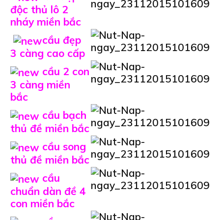
độc thủ lô 2
nháy miền bắc
cầu đẹp
3 càng cao cấp
cầu 2 con
3 càng miền
bắc
cầu bạch
thủ đề miền bắc
cầu song
thủ đề miền bắc
cầu
chuẩn dàn đề 4
con miền bắc