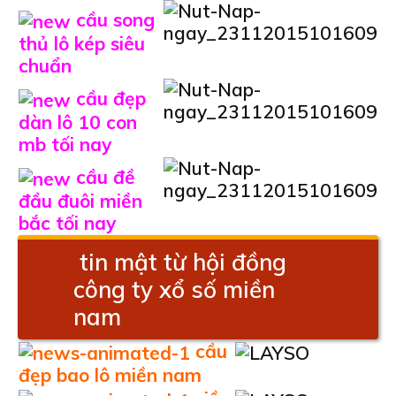
cầu song
thủ lô kép siêu
chuẩn
cầu đẹp
dàn lô 10 con
mb tối nay
cầu đề
đầu đuôi miền
bắc tối nay
tin mật từ hội đồng
công ty xổ số miền
nam
cầu
đẹp bao lô miền nam