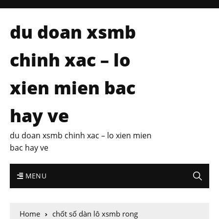
du doan xsmb
chinh xac – lo
xien mien bac
hay ve
du doan xsmb chinh xac – lo xien mien
bac hay ve
MENU
Home
chốt số dàn lô xsmb rong