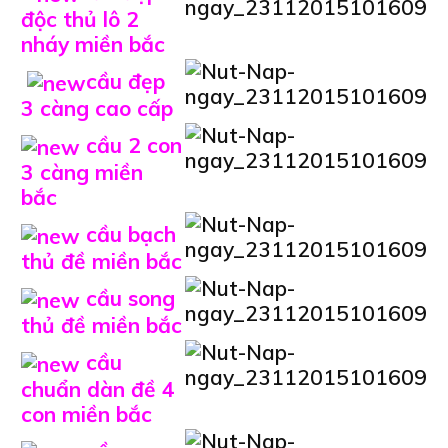
độc thủ lô 2
nháy miền bắc
cầu đẹp
3 càng cao cấp
cầu 2 con
3 càng miền
bắc
cầu bạch
thủ đề miền bắc
cầu song
thủ đề miền bắc
cầu
chuẩn dàn đề 4
con miền bắc