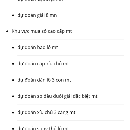
dự đoán giải 8 mn
Khu vực mua số cao cấp mt
dự đoán bao lô mt
dự đoán cặp xíu chủ mt
dự đoán dàn lô 3 con mt
dự đoán sớ đầu đuôi giải đặc biệt mt
dự đoán xíu chủ 3 càng mt
dự đoán song thủ lô mt