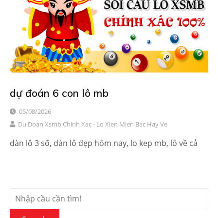
dự đoán 6 con lô mb
05/08/2026
Du Doan Xsmb Chinh Xac - Lo Xien Mien Bac Hay Ve
dàn lô 3 số, dàn lô đẹp hôm nay, lo kep mb, lô về cả