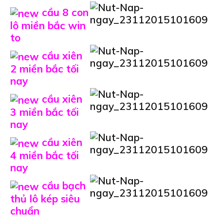
cầu 8 con
lô miền bắc win
to
cầu xiên
2 miền bắc tối
nay
cầu xiên
3 miền bắc tối
nay
cầu xiên
4 miền bắc tối
nay
cầu bạch
thủ lô kép siêu
chuẩn