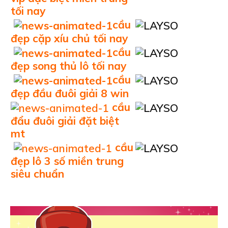
tối nay
cầu
đẹp cặp xíu chủ tối nay
cầu
đẹp song thủ lô tối nay
cầu
đẹp đầu đuôi giải 8 win
cầu
đẩu đuôi giải đặt biệt
mt
cầu
đẹp lô 3 số miền trung
siêu chuẩn