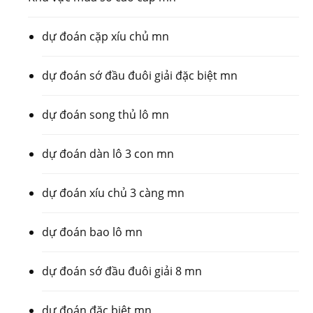
dự đoán cặp xíu chủ mn
dự đoán sớ đầu đuôi giải đặc biệt mn
dự đoán song thủ lô mn
dự đoán dàn lô 3 con mn
dự đoán xíu chủ 3 càng mn
dự đoán bao lô mn
dự đoán sớ đầu đuôi giải 8 mn
dự đoán đặc biệt mn