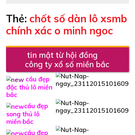
Thẻ:
chốt số dàn lô xsmb
chính xác o minh ngoc
tin mật từ hội đồng
công ty xổ số miền bắc
cầu đẹp
độc thủ lô miền
bắc
cầu đẹp
song thủ lô
miền bắc
cầu đẹp