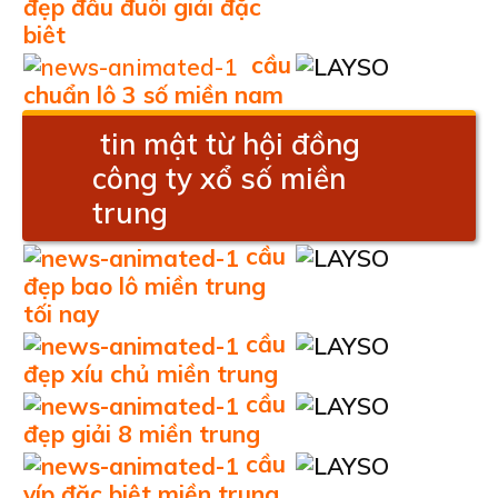
đẹp đầu đuôi giải đặc
biêt
cầu
chuẩn lô 3 số miền nam
tin mật từ hội đồng
công ty xổ số miền
trung
cầu
đẹp bao lô miền trung
tối nay
cầu
đẹp xíu chủ miền trung
cầu
đẹp giải 8 miền trung
cầu
víp đặc biệt miền trung