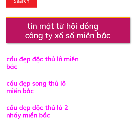
Search
tin mật từ hội đồng
công ty xổ số miền bắc
cầu đẹp độc thủ lô miền
bắc
cầu đẹp song thủ lô
miền bắc
cầu đẹp độc thủ lô 2
nháy miền bắc