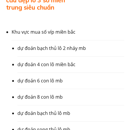
trung siêu chuẩn
Khu vực mua số víp miền bắc
dự đoán bạch thủ lô 2 nháy mb
dự đoán 4 con lô miền bắc
dự đoán 6 con lô mb
dự đoán 8 con lô mb
dự đoán bạch thủ lô mb
dự đoán song thủ lô mb