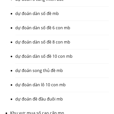
dự đoán dàn số đề mb
dự đoán dàn số đề 6 con mb
dự đoán dàn số đề 8 con mb
dự đoán dàn số đề 10 con mb
dự đoán song thủ đề mb
dự đoán dàn lô 10 con mb
dự đoán đề đầu đuôi mb
Khu vực mua số cao cấp mn