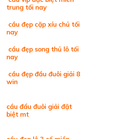
trung tối nay
cầu đẹp cặp xíu chủ tối
nay
cầu đẹp song thủ lô tối
nay
cầu đẹp đầu đuôi giải 8
win
cầu đẩu đuôi giải đặt
biệt mt
cầu đẹp lô 3 số miền