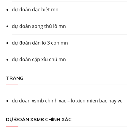
dự đoán đặc biệt mn
dự đoán song thủ lô mn
dự đoán dàn lô 3 con mn
dự đoán cặp xíu chủ mn
TRANG
du doan xsmb chinh xac – lo xien mien bac hay ve
DỰ ĐOÁN XSMB CHÍNH XÁC