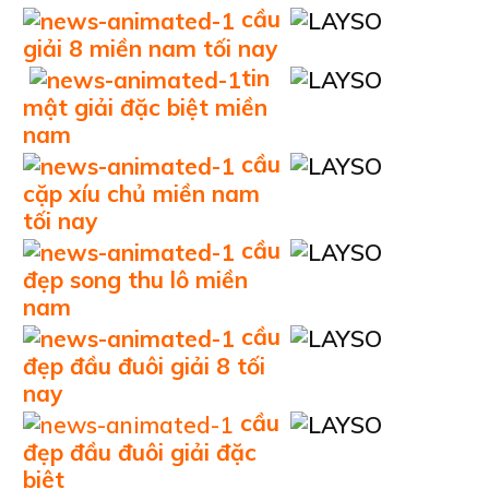
cầu
giải 8 miền nam tối nay
tin
mật giải đặc biệt miền
nam
cầu
cặp xíu chủ miền nam
tối nay
cầu
đẹp song thu lô miền
nam
cầu
đẹp đầu đuôi giải 8 tối
nay
cầu
đẹp đầu đuôi giải đặc
biêt