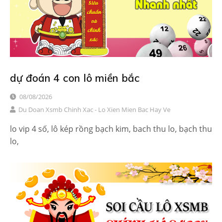
dự đoán 4 con lô miền bắc
08/08/2026
Du Doan Xsmb Chinh Xac - Lo Xien Mien Bac Hay Ve
lo vip 4 số, lô kép rồng bạch kim, bach thu lo, bạch thu
lo,