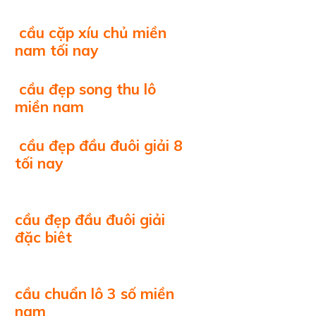
cầu cặp xíu chủ miền
nam tối nay
cầu đẹp song thu lô
miền nam
cầu đẹp đầu đuôi giải 8
tối nay
cầu đẹp đầu đuôi giải
đặc biêt
cầu chuẩn lô 3 số miền
nam