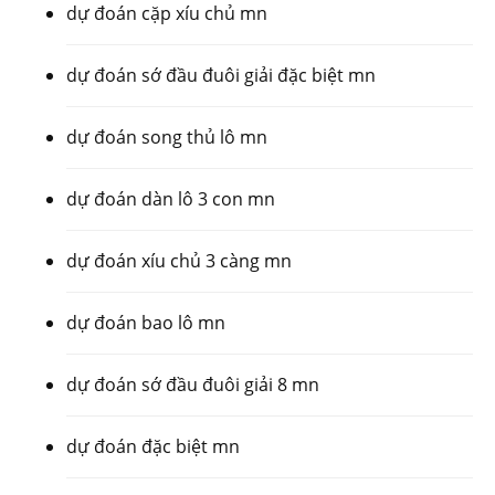
dự đoán cặp xíu chủ mn
dự đoán sớ đầu đuôi giải đặc biệt mn
dự đoán song thủ lô mn
dự đoán dàn lô 3 con mn
dự đoán xíu chủ 3 càng mn
dự đoán bao lô mn
dự đoán sớ đầu đuôi giải 8 mn
dự đoán đặc biệt mn