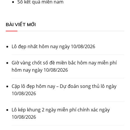
Số kết quả miền nam
BÀI VIẾT MỚI
Lô đẹp nhất hôm nay ngày 10/08/2026
Giờ vàng chốt số đề miền bắc hôm nay miễn phí
hôm nay ngày 10/08/2026
Cặp lô đẹp hôm nay – Dự đoán song thủ lô ngày
10/08/2026
Lô kép khung 2 ngày miễn phí chính xác ngày
10/08/2026