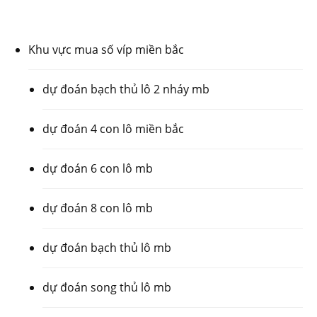
Khu vực mua số víp miền bắc
dự đoán bạch thủ lô 2 nháy mb
dự đoán 4 con lô miền bắc
dự đoán 6 con lô mb
dự đoán 8 con lô mb
dự đoán bạch thủ lô mb
dự đoán song thủ lô mb