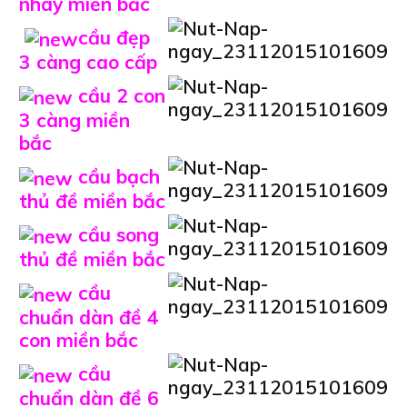
nháy miền bắc
cầu đẹp
3 càng cao cấp
cầu 2 con
3 càng miền
bắc
cầu bạch
thủ đề miền bắc
cầu song
thủ đề miền bắc
cầu
chuẩn dàn đề 4
con miền bắc
cầu
chuẩn dàn đề 6