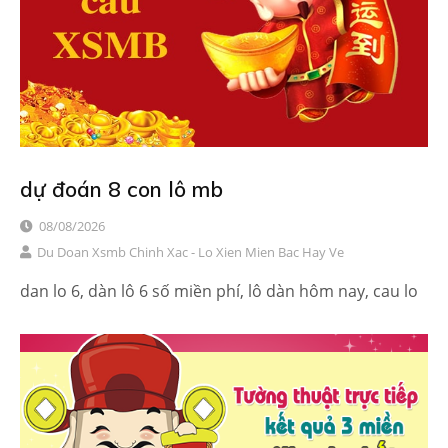
dự đoán 8 con lô mb
08/08/2026
Du Doan Xsmb Chinh Xac - Lo Xien Mien Bac Hay Ve
dan lo 6, dàn lô 6 số miền phí, lô dàn hôm nay, cau lo