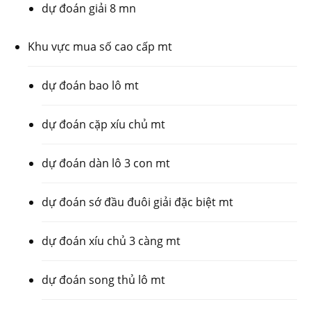
dự đoán giải 8 mn
Khu vực mua số cao cấp mt
dự đoán bao lô mt
dự đoán cặp xíu chủ mt
dự đoán dàn lô 3 con mt
dự đoán sớ đầu đuôi giải đặc biệt mt
dự đoán xíu chủ 3 càng mt
dự đoán song thủ lô mt