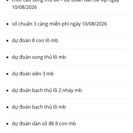
10/08/2026
số chuẩn 3 càng miễn phí ngày 10/08/2026
dự đoán 8 con lô mb
dự đoán song thủ lô mb
dự đoán xiên 3 mb
dự đoán bạch thủ lô 2 nháy mb
dự đoán bạch thủ lô mb
dự đoán dàn số đề 8 con mb