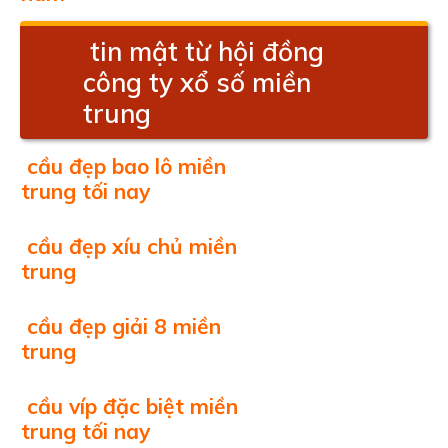
tin mật từ hội đồng
công ty xổ số miền
trung
cầu đẹp bao lô miền
trung tối nay
cầu đẹp xíu chủ miền
trung
cầu đẹp giải 8 miền
trung
cầu víp đặc biệt miền
trung tối nay