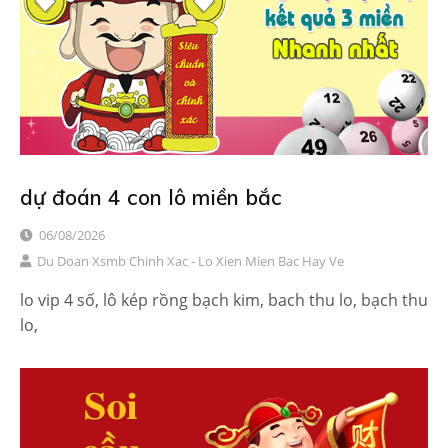
dự đoán 4 con lô miền bắc
06/08/2026
Du Doan Xsmb Chinh Xac - Lo Xien Mien Bac Hay Ve
lo vip 4 số, lô kép rồng bạch kim, bach thu lo, bạch thu
lo,