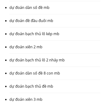
dự đoán dàn số đề mb
dự đoán đề đầu đuôi mb
dự đoán bạch thủ lô kép mb
dự đoán xiên 2 mb
dự đoán bạch thủ lô 2 nháy mb
dự đoán dàn số đề 8 con mb
dự đoán bạch thủ đề mb
dự đoán xiên 3 mb