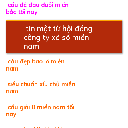
cầu đề đầu đuôi miền
bắc tối nay
tin mật từ hội đồng
công ty xổ số miền
nam
cầu đẹp bao lô miền
nam
siều chuẩn xíu chủ miền
nam
cầu giải 8 miền nam tối
nay