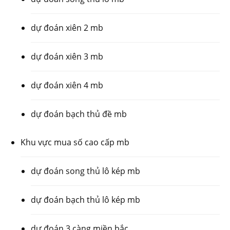
dự đoán xiên 2 mb
dự đoán xiên 3 mb
dự đoán xiên 4 mb
dự đoán bạch thủ đề mb
Khu vực mua số cao cấp mb
dự đoán song thủ lô kép mb
dự đoán bạch thủ lô kép mb
dự đoán 3 càng miền bắc