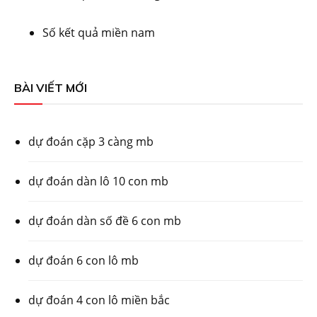
Số kết quả miền nam
BÀI VIẾT MỚI
dự đoán cặp 3 càng mb
dự đoán dàn lô 10 con mb
dự đoán dàn số đề 6 con mb
dự đoán 6 con lô mb
dự đoán 4 con lô miền bắc