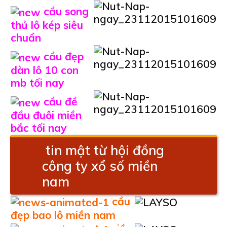
cầu song
thủ lô kép siêu
chuẩn
cầu đẹp
dàn lô 10 con
mb tối nay
cầu đề
đầu đuôi miền
bắc tối nay
tin mật từ hội đồng
công ty xổ số miền
nam
cầu
đẹp bao lô miền nam