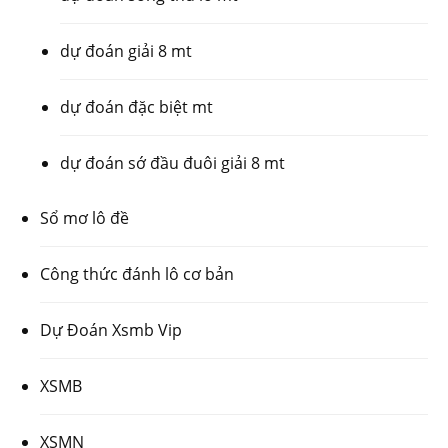
dự đoán giải 8 mt
dự đoán đặc biệt mt
dự đoán sớ đầu đuôi giải 8 mt
Sổ mơ lô đề
Công thức đánh lô cơ bản
Dự Đoán Xsmb Vip
XSMB
XSMN