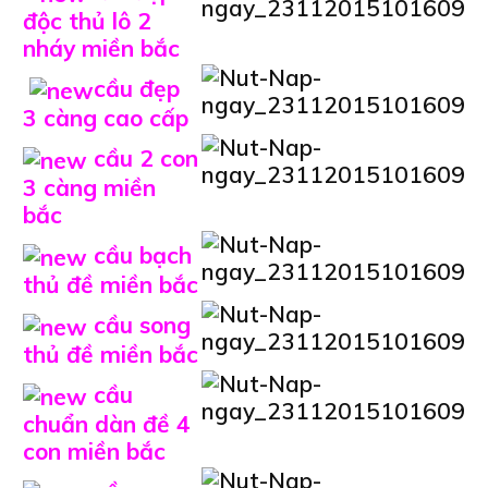
độc thủ lô 2
nháy miền bắc
cầu đẹp
3 càng cao cấp
cầu 2 con
3 càng miền
bắc
cầu bạch
thủ đề miền bắc
cầu song
thủ đề miền bắc
cầu
chuẩn dàn đề 4
con miền bắc