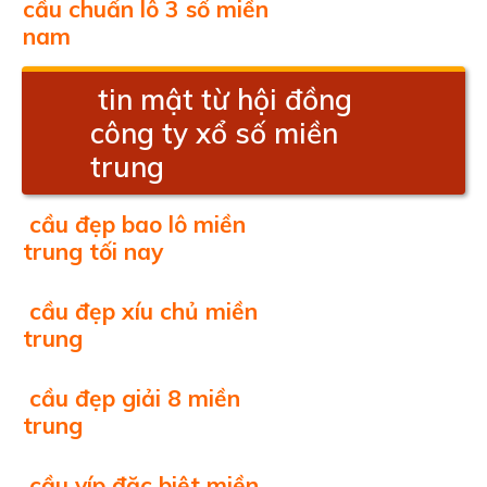
cầu chuẩn lô 3 số miền
nam
tin mật từ hội đồng
công ty xổ số miền
trung
cầu đẹp bao lô miền
trung tối nay
cầu đẹp xíu chủ miền
trung
cầu đẹp giải 8 miền
trung
cầu víp đặc biệt miền