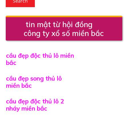
Search
tin mật từ hội đồng
công ty xổ số miền bắc
cầu đẹp độc thủ lô miền
bắc
cầu đẹp song thủ lô
miền bắc
cầu đẹp độc thủ lô 2
nháy miền bắc