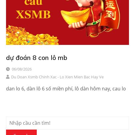
dự đoán 8 con lô mb
06/08/2026
Du Doan Xsmb Chinh Xac - Lo Xien Mien Bac Hay Ve
dan lo 6, dàn lô 6 số miền phí, lô dàn hôm nay, cau lo