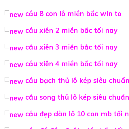
cầu 8 con lô miền bắc win to
cầu xiên 2 miền bắc tối nay
cầu xiên 3 miền bắc tối nay
cầu xiên 4 miền bắc tối nay
cầu bạch thủ lô kép siêu chuẩ
cầu song thủ lô kép siêu chuẩ
cầu đẹp dàn lô 10 con mb tối 