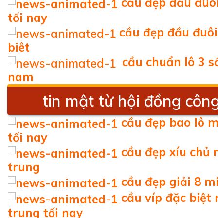
cầu đẹp đầu đuôi
tối nay
cầu đẹp đầu đuôi
biêt
cầu chuẩn lô 3 s
nam
tin mật từ hội đồng công
cầu đẹp bao lô m
tối nay
cầu đẹp xíu chủ 
trung
cầu đẹp giải 8 m
cầu víp đặc biệt
trung tối nay