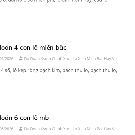
đoán 4 con lô miền bắc
06/2026
Du Doan Xsmb Chinh Xac - Lo Xien Mien Bac Hay Ve
p 4 số, lô kép rồng bạch kim, bach thu lo, bạch thu lo,
đoán 6 con lô mb
06/2026
Du Doan Xsmb Chinh Xac - Lo Xien Mien Bac Hay Ve